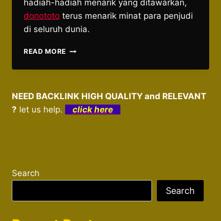
hadiah-hadiah menarik yang ditawarkan,
donototo
terus menarik minat para penjudi
di seluruh dunia.
TRIK
READ MORE
MENINGKATKAN
PELUANG
JACKPOT
DI
NEED BACKLINK HIGH QUALITY and RELEVANT
TOGEL
?
let us help.
click here
THAILAND
4D
Search
Search