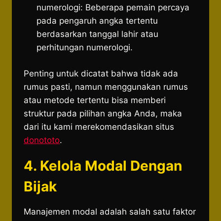
numerologi: Beberapa pemain percaya
pada pengaruh angka tertentu
berdasarkan tanggal lahir atau
perhitungan numerologi.
Penting untuk dicatat bahwa tidak ada
rumus pasti, namun menggunakan rumus
atau metode tertentu bisa memberi
struktur pada pilihan angka Anda, maka
dari itu kami merekomendasikan situs
donototo
.
4. Kelola Modal Dengan
Bijak
Manajemen modal adalah salah satu faktor