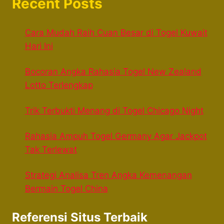
Recent Posts
Cara Mudah Raih Cuan Besar di Togel Kuwait
Hari Ini
Bocoran Angka Rahasia Togel New Zealand
Lotto Terlengkap
Trik Terbukti Menang di Togel Chicago Night
Rahasia Ampuh Togel Germany Agar Jackpot
Tak Terlewat
Strategi Analisa Tren Angka Kemenangan
Bermain Togel China
Referensi Situs Terbaik