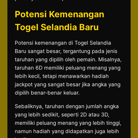
Potensi Kemenangan
Togel Selandia Baru
Potensi kemenangan di Togel Selandia
Baru sangat besar, tergantung pada jenis
taruhan yang dipilih oleh pemain. Misalnya,
taruhan 6D memiliki peluang menang yang
lebih kecil, tetapi menawarkan hadiah
jackpot yang sangat besar jika angka yang
dipilih benar-benar keluar.
Sebaliknya, taruhan dengan jumlah angka
yang lebih sedikit, seperti 2D atau 3D,
memiliki peluang menang yang lebih tinggi,
namun hadiah yang didapatkan juga lebih