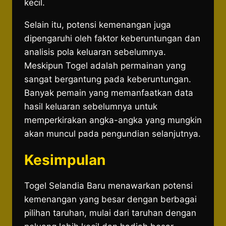
kecil.
Selain itu, potensi kemenangan juga
dipengaruhi oleh faktor keberuntungan dan
analisis pola keluaran sebelumnya.
Meskipun Togel adalah permainan yang
sangat bergantung pada keberuntungan.
Banyak pemain yang memanfaatkan data
hasil keluaran sebelumnya untuk
memperkirakan angka-angka yang mungkin
akan muncul pada pengundian selanjutnya.
Kesimpulan
Togel Selandia Baru menawarkan potensi
kemenangan yang besar dengan berbagai
pilihan taruhan, mulai dari taruhan dengan