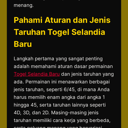
menang.
Pahami Aturan dan Jenis
Taruhan Togel Selandia
Baru
Langkah pertama yang sangat penting
adalah memahami aturan dasar permainan
Togel Selandia Baru
dan jenis taruhan yang
ada. Permainan ini menawarkan berbagai
jenis taruhan, seperti 6/45, di mana Anda
harus memilih enam angka dari angka 1
hingga 45, serta taruhan lainnya seperti
4D, 3D, dan 2D. Masing-masing jenis
taruhan memiliki cara kerja yang berbeda,