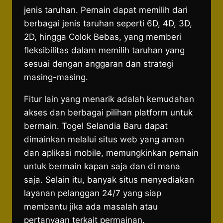
jenis taruhan. Pemain dapat memilih dari
berbagai jenis taruhan seperti 6D, 4D, 3D,
2D, hingga Colok Bebas, yang memberi
fleksibilitas dalam memilih taruhan yang
sesuai dengan anggaran dan strategi
masing-masing.
Fitur lain yang menarik adalah kemudahan
akses dan berbagai pilihan platform untuk
bermain. Togel Selandia Baru dapat
dimainkan melalui situs web yang aman
dan aplikasi mobile, memungkinkan pemain
untuk bermain kapan saja dan di mana
saja. Selain itu, banyak situs menyediakan
layanan pelanggan 24/7 yang siap
membantu jika ada masalah atau
pertanyaan terkait permainan.