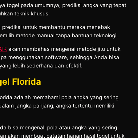
nya togel pada umumnya, prediksi angka yang tepat
hkan teknik khusus.
e prediksi untuk membantu mereka menebak
memilih metode manual tanpa bantuan teknologi.
AIK
akan membahas mengenai metode jitu untuk
anpa menggunakan software, sehingga Anda bisa
ng lebih sederhana dan efektif.
l Florida
lorida adalah memahami pola angka yang sering
dalam jangka panjang, angka tertentu memiliki
da bisa mengenali pola atau angka yang sering
n akan membuat catatan harian hasil togel untuk