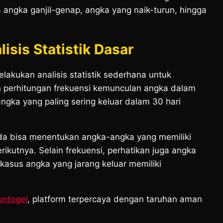
pa angka ganjil-genap, angka yang naik-turun, hingga
sis Statistik Dasar
akukan analisis statistik sederhana untuk
an perhitungan frekuensi kemunculan angka dalam
ngka yang paling sering keluar dalam 30 hari
a bisa menentukan angka-angka yang memiliki
rikutnya. Selain frekuensi, perhatikan juga angka
kasus angka yang jarang keluar memiliki
untogel
, platform terpercaya dengan taruhan aman