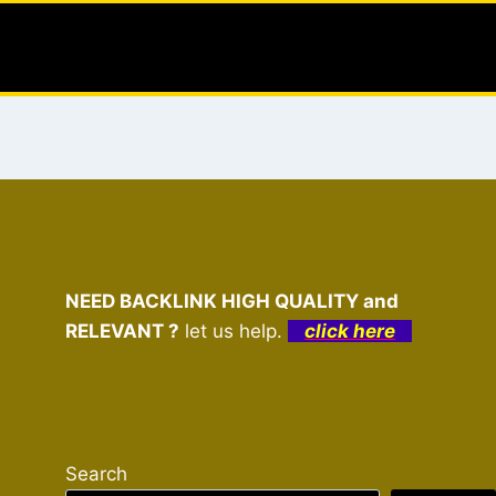
NEED BACKLINK HIGH QUALITY and
RELEVANT ?
let us help.
click here
Search