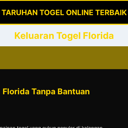
TARUHAN TOGEL ONLINE TERBAIK
Keluaran Togel Florida
l Florida Tanpa Bantuan
rmainan togel yang cukup populer di kalangan