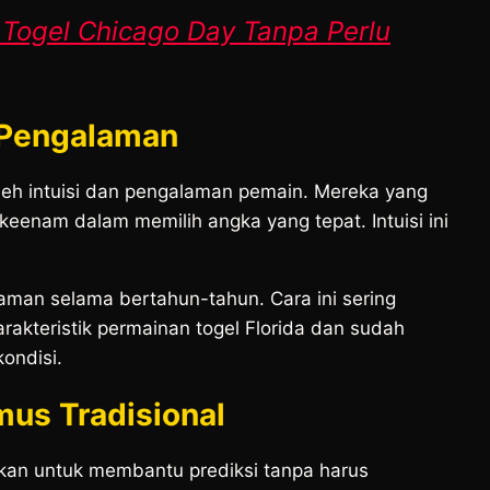
Togel Chicago Day Tanpa Perlu
 Pengalaman
 oleh intuisi dan pengalaman pemain. Mereka yang
keenam dalam memilih angka yang tepat. Intuisi ini
aman selama bertahun-tahun. Cara ini sering
akteristik permainan togel Florida dan sudah
ondisi.
s Tradisional
akan untuk membantu prediksi tanpa harus