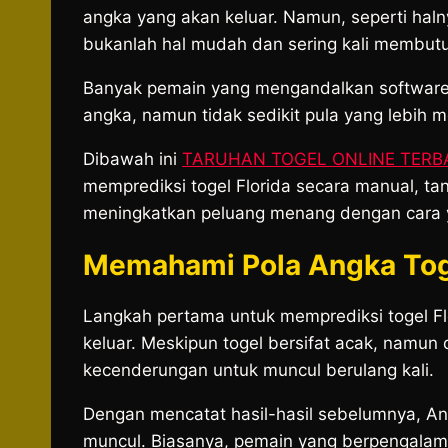
angka yang akan keluar. Namun, seperti hal
bukanlah hal mudah dan sering kali membutu
Banyak pemain yang mengandalkan softwar
angka, namun tidak sedikit pula yang lebih 
Dibawah ini
TARUHAN TOGEL ONLINE TERB
memprediksi togel Florida secara manual, t
meningkatkan peluang menang dengan cara ya
Memahami Pola Angka Toge
Langkah pertama untuk memprediksi togel F
keluar. Meskipun togel bersifat acak, namun 
kecenderungan untuk muncul berulang kali.
Dengan mencatat hasil-hasil sebelumnya, An
muncul. Biasanya, pemain yang berpengalama