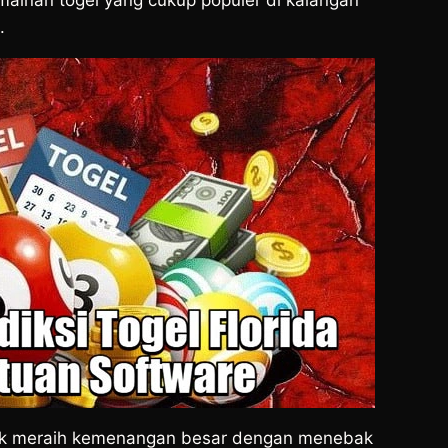
.
uk meraih kemenangan besar dengan menebak