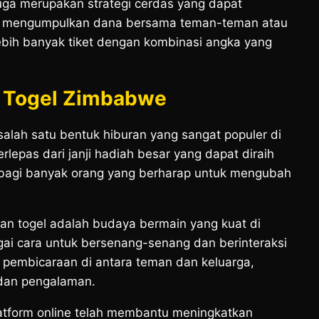
juga merupakan strategi cerdas yang dapat
n mengumpulkan dana bersama teman-teman atau
ebih banyak tiket dengan kombinasi angka yang
i Togel Zimbabwe
alah satu bentuk hiburan yang sangat populer di
rlepas dari janji hadiah besar yang dapat diraih
k bagi banyak orang yang berharap untuk mengubah
an togel adalah budaya bermain yang kuat di
ai cara untuk bersenang-senang dan berinteraksi
pik pembicaraan di antara teman dan keluarga,
 dan pengalaman.
latform online telah membantu meningkatkan