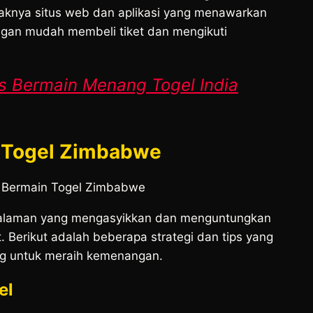
aknya situs web dan aplikasi yang menawarkan
ngan mudah membeli tiket dan mengikuti
es Bermain Menang Togel India
n Togel Zimbabwe
alaman yang mengasyikkan dan menguntungkan
. Berikut adalah beberapa strategi dan tips yang
g untuk meraih kemenangan.
el