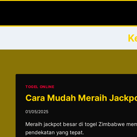
Skip
to
content
K
TOGEL ONLINE
Cara Mudah Meraih Jackpo
01/05/2025
Meraih jackpot besar di togel Zimbabwe me
pendekatan yang tepat.