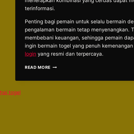
menerapkan kombinasi yang cerdas dapat m
terinformasi.
Penting bagi pemain untuk selalu bermain d
pengalaman bermain tetap menyenangkan. To
membebani keuangan, sehingga pemain dapat
ingin bermain togel yang penuh kemenangan
login
yang resmi dan terpercaya.
CARA
READ MORE
MUDAH
MERAIH
JACKPOT
BESAR
hai togel
DI
TOGEL
ZIMBABWE