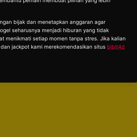
embantu pemain membuat pilihan yang lebih
engan bijak dan menetapkan anggaran agar
gel seharusnya menjadi hiburan yang tidak
 menikmati setiap momen tanpa stres. Jika kalian
 dan jackpot kami merekomendasikan situs
bibit4d