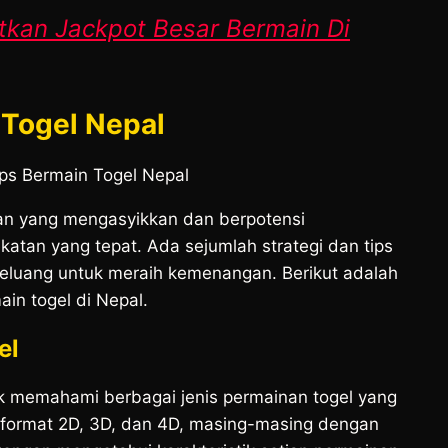
kan Jackpot Besar Bermain Di
 Togel Nepal
n yang mengasyikkan dan berpotensi
atan yang tepat. Ada sejumlah strategi dan tips
luang untuk meraih kemenangan. Berikut adalah
ain togel di Nepal.
el
k memahami berbagai jenis permainan togel yang
ari format 2D, 3D, dan 4D, masing-masing dengan