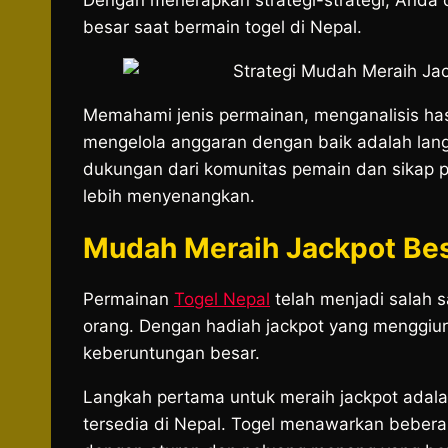
besar saat bermain togel di Nepal.
Memahami jenis permainan, menganalisis has
mengelola anggaran dengan baik adalah langk
dukungan dari komunitas pemain dan sikap 
lebih menyenangkan.
Mudah Meraih Jackpot Bes
Permainan
Togel Nepal
telah menjadi salah s
orang. Dengan hadiah jackpot yang menggiu
keberuntungan besar.
Langkah pertama untuk meraih jackpot adal
tersedia di Nepal. Togel menawarkan bebera