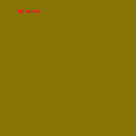
dorahoki