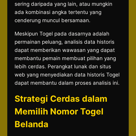
sering daripada yang lain, atau mungkin
ada kombinasi angka tertentu yang
cenderung muncul bersamaan.
Meskipun Togel pada dasarnya adalah
permainan peluang, analisis data historis
dapat memberikan wawasan yang dapat
membantu pemain membuat pilihan yang
lebih cerdas. Perangkat lunak dan situs
web yang menyediakan data historis Togel
dapat membantu dalam proses analisis ini.
Strategi Cerdas dalam
Memilih Nomor Togel
Belanda