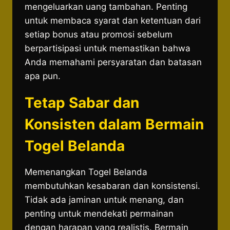
mengeluarkan uang tambahan. Penting
untuk membaca syarat dan ketentuan dari
setiap bonus atau promosi sebelum
berpartisipasi untuk memastikan bahwa
Anda memahami persyaratan dan batasan
apa pun.
Tetap Sabar dan
Konsisten dalam Bermain
Togel Belanda
Memenangkan Togel Belanda
membutuhkan kesabaran dan konsistensi.
Tidak ada jaminan untuk menang, dan
penting untuk mendekati permainan
dengan harapan yang realistis. Bermain