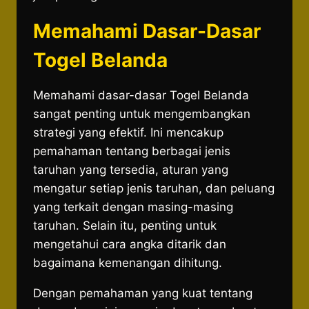
Memahami Dasar-Dasar
Togel Belanda
Memahami dasar-dasar Togel Belanda
sangat penting untuk mengembangkan
strategi yang efektif. Ini mencakup
pemahaman tentang berbagai jenis
taruhan yang tersedia, aturan yang
mengatur setiap jenis taruhan, dan peluang
yang terkait dengan masing-masing
taruhan. Selain itu, penting untuk
mengetahui cara angka ditarik dan
bagaimana kemenangan dihitung.
Dengan pemahaman yang kuat tentang