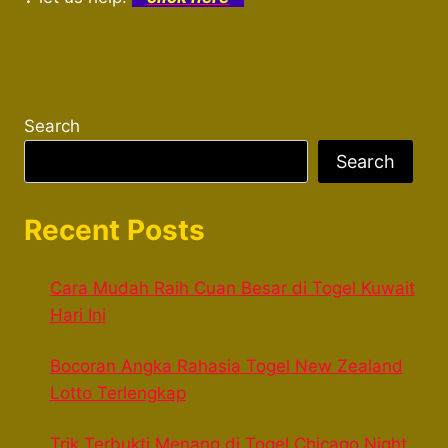
TOGEL
BELANDA
Search
Search
Recent Posts
Cara Mudah Raih Cuan Besar di Togel Kuwait
Hari Ini
Bocoran Angka Rahasia Togel New Zealand
Lotto Terlengkap
Trik Terbukti Menang di Togel Chicago Night