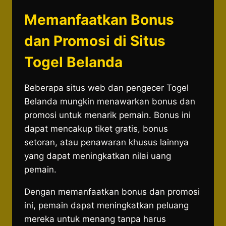
Memanfaatkan Bonus
dan Promosi di Situs
Togel Belanda
Beberapa situs web dan pengecer Togel
Belanda mungkin menawarkan bonus dan
promosi untuk menarik pemain. Bonus ini
dapat mencakup tiket gratis, bonus
setoran, atau penawaran khusus lainnya
yang dapat meningkatkan nilai uang
pemain.
Dengan memanfaatkan bonus dan promosi
ini, pemain dapat meningkatkan peluang
mereka untuk menang tanpa harus