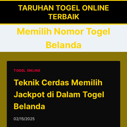
Skip
TARUHAN TOGEL ONLINE
to
TERBAIK
content
Memilih Nomor Togel
Belanda
TOGEL ONLINE
Teknik Cerdas Memilih
Jackpot di Dalam Togel
Belanda
02/15/2025