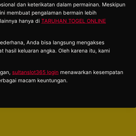
ional dan keterikatan dalam permainan. Meskipun
ini membuat pengalaman bermain lebih
 lainnya hanya di
TARUHAN TOGEL ONLINE
sederhana, Anda bisa langsung mengakses
at hasil keluaran angka. Oleh karena itu, kami
ngan,
sultanslot365 login
menawarkan kesempatan
erbagai macam keuntungan.