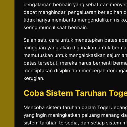
pengalaman bermain yang sehat dan menyena
dapat menghindari pengeluaran berlebihan da
tidak hanya membantu mengendalikan risiko,
sering muncul saat bermain.
Salah satu cara untuk menetapkan batas ad
mingguan yang akan digunakan untuk bermai
memutuskan untuk mengalokasikan sejumlah u
batas tersebut, mereka harus berhenti berma
menciptakan disiplin dan mencegah doronga
kerugian.
Coba Sistem Taruhan Toge
Mencoba sistem taruhan dalam Togel Jepang 
yang ingin meningkatkan peluang menang dan
sistem taruhan tersedia, dan setiap sistem 