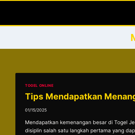
Skip
to
content
TOGEL ONLINE
Tips Mendapatkan Menang
01/15/2025
Mendapatkan kemenangan besar di Togel Je
disiplin salah satu langkah pertama yang dap