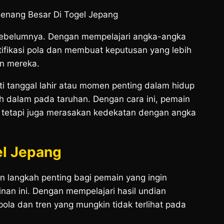
n sebelumnya. Dengan mempelajari angka-angka
ifikasi pola dan membuat keputusan yang lebih
an mereka.
ti tanggal lahir atau momen penting dalam hidup
 dalam pada taruhan. Dengan cara ini, pemain
tetapi juga merasakan kedekatan dengan angka
el Jepang
 langkah penting bagi pemain yang ingin
an ini. Dengan mempelajari hasil undian
ola dan tren yang mungkin tidak terlihat pada