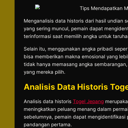
Menganalisis data historis dari hasil undia
yang sering muncul, pemain dapat mengident
terinformasi saat memilih angka untuk taruh
Selain itu, menggunakan angka pribadi seper
bisa memberikan makna emosional yang lebih
tidak hanya memasang angka sembarangan, 
yang mereka pilih.
Analisis Data Historis Tog
Analisis data historis
Togel Jepang
merupakan
meningkatkan peluang menang dalam permain
sebelumnya, pemain dapat mengidentifikasi p
pandangan pertama.