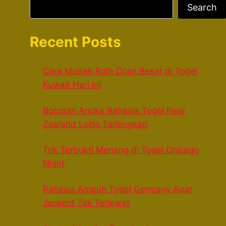
Search
Recent Posts
Cara Mudah Raih Cuan Besar di Togel
Kuwait Hari Ini
Bocoran Angka Rahasia Togel New
Zealand Lotto Terlengkap
Trik Terbukti Menang di Togel Chicago
Night
Rahasia Ampuh Togel Germany Agar
Jackpot Tak Terlewat