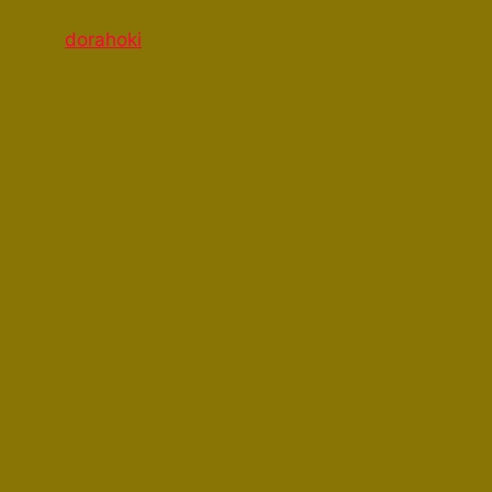
dorahoki