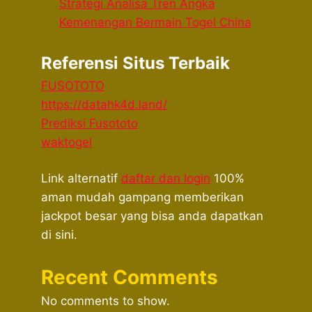
Strategi Analisa Tren Angka
Kemenangan Bermain Togel China
Referensi Situs Terbaik
FUSOTOTO
https://datahk4d.land/
Prediksi Fusototo
waktogel
Link alternatif
daftar dan login
100%
aman mudah gampang memberikan
jackpot besar yang bisa anda dapatkan
di sini.
Recent Comments
No comments to show.