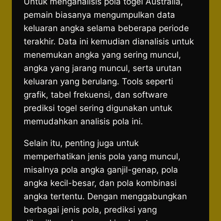
Untuk menganalisis pola togel Australia,
pemain biasanya mengumpulkan data
keluaran angka selama beberapa periode
terakhir. Data ini kemudian dianalisis untuk
menemukan angka yang sering muncul,
angka yang jarang muncul, serta urutan
keluaran yang berulang. Tools seperti
grafik, tabel frekuensi, dan software
prediksi togel sering digunakan untuk
memudahkan analisis pola ini.
Selain itu, penting juga untuk
memperhatikan jenis pola yang muncul,
misalnya pola angka ganjil-genap, pola
angka kecil-besar, dan pola kombinasi
angka tertentu. Dengan menggabungkan
berbagai jenis pola, prediksi yang