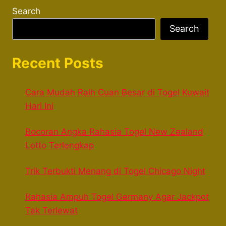
Search
Search
Recent Posts
Cara Mudah Raih Cuan Besar di Togel Kuwait
Hari Ini
Bocoran Angka Rahasia Togel New Zealand
Lotto Terlengkap
Trik Terbukti Menang di Togel Chicago Night
Rahasia Ampuh Togel Germany Agar Jackpot
Tak Terlewat