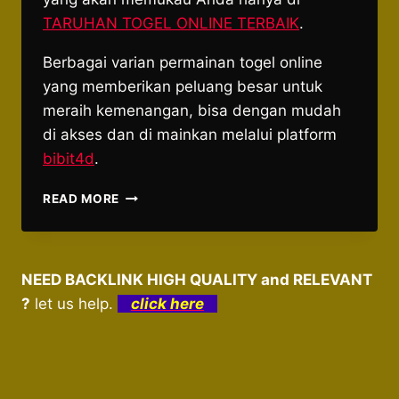
TARUHAN TOGEL ONLINE TERBAIK
.
Berbagai varian permainan togel online
yang memberikan peluang besar untuk
meraih kemenangan, bisa dengan mudah
di akses dan di mainkan melalui platform
bibit4d
.
MENANG
READ MORE
TERUS
MAIN
TOGEL
AUSTRALIA
NEED BACKLINK HIGH QUALITY and RELEVANT
DENGAN
?
let us help.
click here
POLA