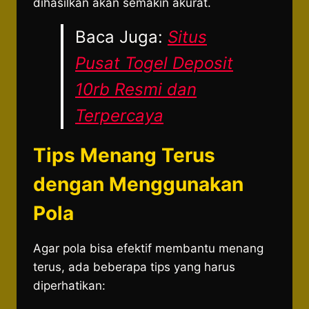
dihasilkan akan semakin akurat.
Baca Juga:
Situs
Pusat Togel Deposit
10rb Resmi dan
Terpercaya
Tips Menang Terus
dengan Menggunakan
Pola
Agar pola bisa efektif membantu menang
terus, ada beberapa tips yang harus
diperhatikan: