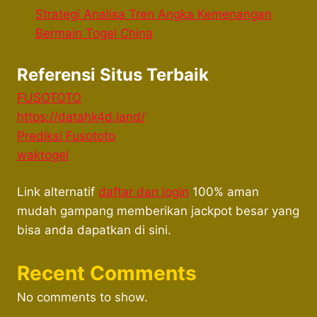
Strategi Analisa Tren Angka Kemenangan
Bermain Togel China
Referensi Situs Terbaik
FUSOTOTO
https://datahk4d.land/
Prediksi Fusototo
waktogel
Link alternatif
daftar dan login
100% aman
mudah gampang memberikan jackpot besar yang
bisa anda dapatkan di sini.
Recent Comments
No comments to show.