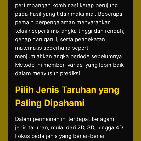
pertimbangan kombinasi kerap berujung
pada hasil yang tidak maksimal. Beberapa
pemain berpengalaman menyarankan
teknik seperti mix angka tinggi dan rendah,
genap dan ganjil, serta pendekatan
matematis sederhana seperti
menjumlahkan angka periode sebelumnya.
Metode ini memberi variasi yang lebih baik
dalam menyusun prediksi.
Pilih Jenis Taruhan yang
Paling Dipahami
Dalam permainan ini terdapat beragam
jenis taruhan, mulai dari 2D, 3D, hingga 4D.
Fokus pada jenis yang benar-benar