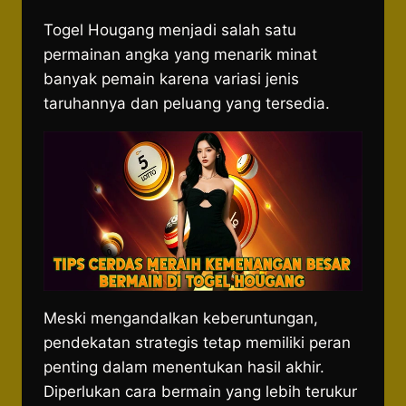
Togel Hougang menjadi salah satu
permainan angka yang menarik minat
banyak pemain karena variasi jenis
taruhannya dan peluang yang tersedia.
Meski mengandalkan keberuntungan,
pendekatan strategis tetap memiliki peran
penting dalam menentukan hasil akhir.
Diperlukan cara bermain yang lebih terukur