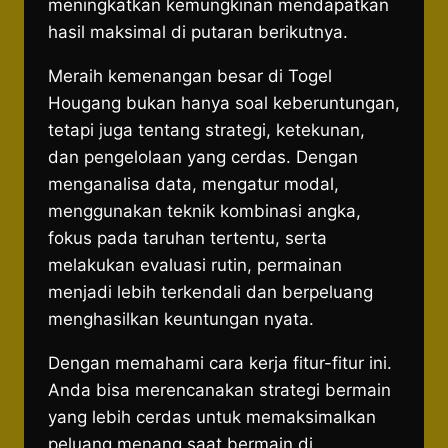
meningkatkan kemungkinan mendapatkan
hasil maksimal di putaran berikutnya.
Meraih kemenangan besar di Togel
Hougang bukan hanya soal keberuntungan,
tetapi juga tentang strategi, ketekunan,
dan pengelolaan yang cerdas. Dengan
menganalisa data, mengatur modal,
menggunakan teknik kombinasi angka,
fokus pada taruhan tertentu, serta
melakukan evaluasi rutin, permainan
menjadi lebih terkendali dan berpeluang
menghasilkan keuntungan nyata.
Dengan memahami cara kerja fitur-fitur ini.
Anda bisa merencanakan strategi bermain
yang lebih cerdas untuk memaksimalkan
peluang menang saat bermain di