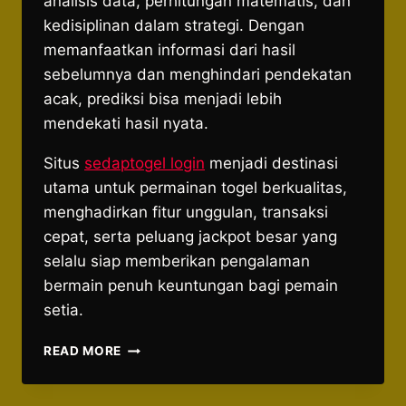
analisis data, perhitungan matematis, dan
kedisiplinan dalam strategi. Dengan
memanfaatkan informasi dari hasil
sebelumnya dan menghindari pendekatan
acak, prediksi bisa menjadi lebih
mendekati hasil nyata.
Situs
sedaptogel login
menjadi destinasi
utama untuk permainan togel berkualitas,
menghadirkan fitur unggulan, transaksi
cepat, serta peluang jackpot besar yang
selalu siap memberikan pengalaman
bermain penuh keuntungan bagi pemain
setia.
STRATEGI
READ MORE
JITU
MENEMBUS
ANGKA