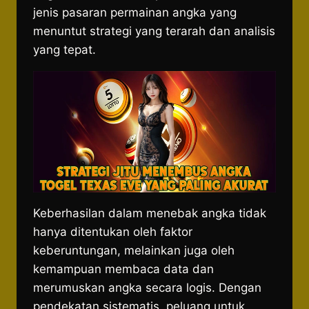
jenis pasaran permainan angka yang
menuntut strategi yang terarah dan analisis
yang tepat.
Keberhasilan dalam menebak angka tidak
hanya ditentukan oleh faktor
keberuntungan, melainkan juga oleh
kemampuan membaca data dan
merumuskan angka secara logis. Dengan
pendekatan sistematis, peluang untuk