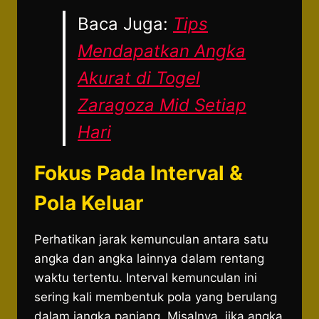
Baca Juga:
Tips
Mendapatkan Angka
Akurat di Togel
Zaragoza Mid Setiap
Hari
Fokus Pada Interval &
Pola Keluar
Perhatikan jarak kemunculan antara satu
angka dan angka lainnya dalam rentang
waktu tertentu. Interval kemunculan ini
sering kali membentuk pola yang berulang
dalam jangka panjang. Misalnya, jika angka