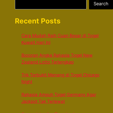
Search
Recent Posts
Cara Mudah Raih Cuan Besar di Togel
Kuwait Hari Ini
Bocoran Angka Rahasia Togel New
Zealand Lotto Terlengkap
Trik Terbukti Menang di Togel Chicago
Night
Rahasia Ampuh Togel Germany Agar
Jackpot Tak Terlewat