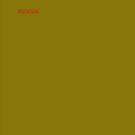
dorahoki