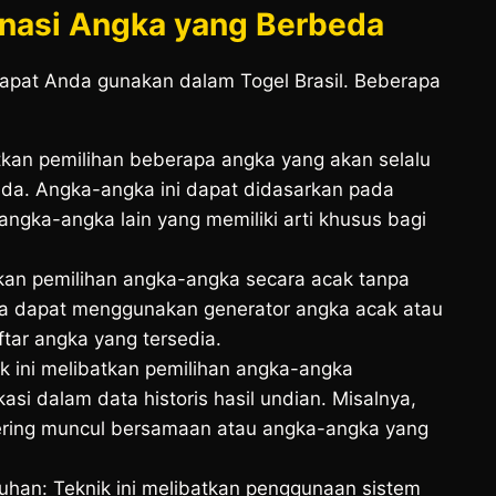
nasi Angka yang Berbeda
apat Anda gunakan dalam Togel Brasil. Beberapa
tkan pemilihan beberapa angka yang akan selalu
da. Angka-angka ini dapat didasarkan pada
angka-angka lain yang memiliki arti khusus bagi
tkan pemilihan angka-angka secara acak tanpa
Anda dapat menggunakan generator angka acak atau
tar angka yang tersedia.
k ini melibatkan pemilihan angka-angka
asi dalam data historis hasil undian. Misalnya,
ering muncul bersamaan atau angka-angka yang
han: Teknik ini melibatkan penggunaan sistem