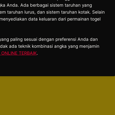
gka Anda. Ada berbagai sistem taruhan yang
tem taruhan lurus, dan sistem taruhan kotak. Selain
g menyediakan data keluaran dari permainan togel
yang paling sesuai dengan preferensi Anda dan
tidak ada teknik kombinasi angka yang menjamin
ONLINE TERBAIK
.