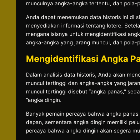
munculnya angka-angka tertentu, dan pola-p
Anda dapat menemukan data historis ini di si
menyediakan informasi tentang lotere. Setel
menganalisisnya untuk mengidentifikasi angk
angka-angka yang jarang muncul, dan pola-p
Mengidentifikasi Angka P
Dalam analisis data historis, Anda akan me
muncul tertinggi dan angka-angka yang jara
muncul tertinggi disebut “angka panas,” se
“angka dingin.
Banyak pemain percaya bahwa angka panas me
depan, sementara angka dingin memiliki pel
percaya bahwa angka dingin akan segera mu