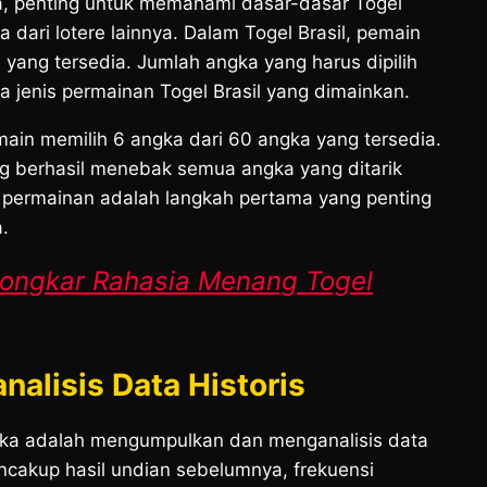
a, penting untuk memahami dasar-dasar Togel
a dari lotere lainnya. Dalam Togel Brasil, pemain
yang tersedia. Jumlah angka yang harus dipilih
a jenis permainan Togel Brasil yang dimainkan.
ain memilih 6 angka dari 60 angka yang tersedia.
g berhasil menebak semua angka yang ditarik
permainan adalah langkah pertama yang penting
.
Bongkar Rahasia Menang Togel
lisis Data Historis
gka adalah mengumpulkan dan menganalisis data
 mencakup hasil undian sebelumnya, frekuensi