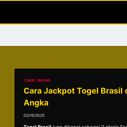
Skip
to
content
TOGEL ONLINE
Cara Jackpot Togel Brasil
Angka
02/15/2025
Togel Brasil
juga dikenal sebagai “Loteria Fed