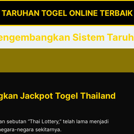
TARUHAN TOGEL ONLINE TERBAIK
ngembangkan Sistem Taru
kan Jackpot Togel Thailand
n sebutan “Thai Lottery,” telah lama menjadi
egara-negara sekitarnya. ​