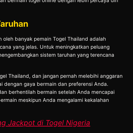
nan bermain togel online dengan lebih percaya diri
aruhan
an oleh banyak pemain Togel Thailand adalah
cana yang jelas. Untuk meningkatkan peluang
mengembangkan sistem taruhan yang terencana
el Thailand, dan jangan pernah melebihi anggaran
suai dengan gaya bermain dan preferensi Anda.
 dan berhentilah bermain setelah Anda mencapai
s bermain meskipun Anda mengalami kekalahan
ng Jackpot di Togel Nigeria