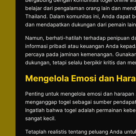
belajar dari pengalaman orang lain dan men
Thailand. Dalam komunitas ini, Anda dapat be
dan mendapatkan dukungan dari pemain lain
Namun, berhati-hatilah terhadap penipuan d
informasi pribadi atau keuangan Anda kepad
percaya pada jaminan kemenangan. Gunakan 
dukungan, tetapi selalu berpikir kritis dan m
Mengelola Emosi dan Har
Penting untuk mengelola emosi dan harapan 
menganggap togel sebagai sumber pendapata
Ingatlah bahwa togel adalah permainan keb
sangat kecil.
Tetaplah realistis tentang peluang Anda unt