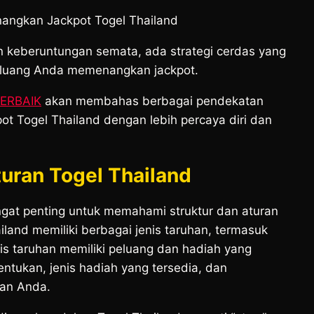
 keberuntungan semata, ada strategi cerdas yang
luang Anda memenangkan jackpot.​
ERBAIK
akan membahas berbagai pendekatan
 Togel Thailand dengan lebih percaya diri dan
uran Togel Thailand
at penting untuk memahami struktur dan aturan
iland memiliki berbagai jenis taruhan, termasuk
jenis taruhan memiliki peluang dan hadiah yang
entukan, jenis hadiah yang tersedia, dan
an Anda.