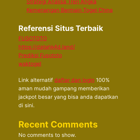
Strategi Analisa Tren Angka
Kemenangan Bermain Togel China
Referensi Situs Terbaik
FUSOTOTO
https://datahk4d.land/
Prediksi Fusototo
waktogel
Link alternatif
daftar dan login
100%
aman mudah gampang memberikan
jackpot besar yang bisa anda dapatkan
di sini.
Recent Comments
No comments to show.