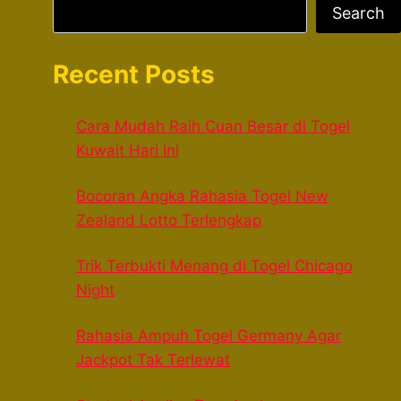
Search
Recent Posts
Cara Mudah Raih Cuan Besar di Togel
Kuwait Hari Ini
Bocoran Angka Rahasia Togel New
Zealand Lotto Terlengkap
Trik Terbukti Menang di Togel Chicago
Night
Rahasia Ampuh Togel Germany Agar
Jackpot Tak Terlewat