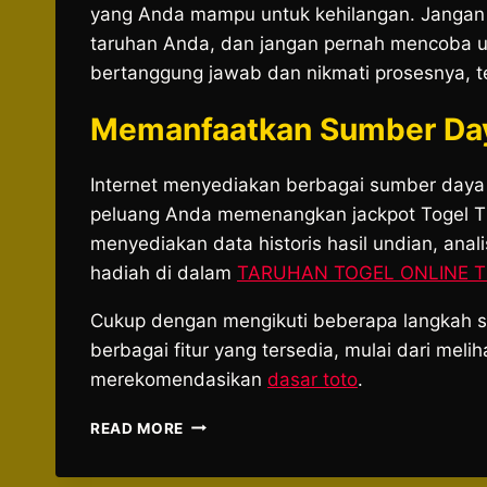
yang Anda mampu untuk kehilangan. Jangan
taruhan Anda, dan jangan pernah mencoba u
bertanggung jawab dan nikmati prosesnya, te
Memanfaatkan Sumber Day
Internet menyediakan berbagai sumber day
peluang Anda memenangkan jackpot Togel Th
menyediakan data historis hasil undian, analis
hadiah di dalam
TARUHAN TOGEL ONLINE T
Cukup dengan mengikuti beberapa langkah 
berbagai fitur yang tersedia, mulai dari melih
merekomendasikan
dasar toto
.
STRATEGI
READ MORE
CERDAS
MEMENANGKAN