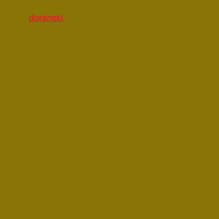
dorahoki