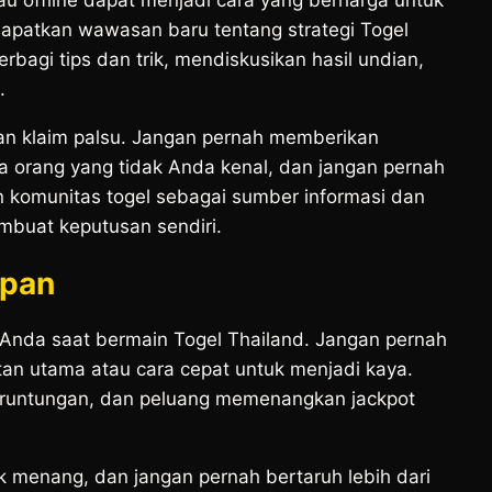
dapatkan wawasan baru tentang strategi Togel
rbagi tips dan trik, mendiskusikan hasil undian,
.
an klaim palsu. Jangan pernah memberikan
a orang yang tidak Anda kenal, dan jangan pernah
komunitas togel sebagai sumber informasi dan
embuat keputusan sendiri.
apan
Anda saat bermain Togel Thailand. Jangan pernah
n utama atau cara cepat untuk menjadi kaya.
eruntungan, dan peluang memenangkan jackpot
uk menang, dan jangan pernah bertaruh lebih dari