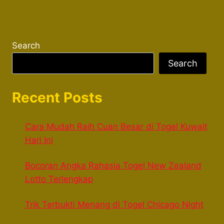
Search
Search
Recent Posts
Cara Mudah Raih Cuan Besar di Togel Kuwait
Hari Ini
Bocoran Angka Rahasia Togel New Zealand
Lotto Terlengkap
Trik Terbukti Menang di Togel Chicago Night