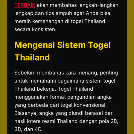
TERBAIK
akan membahas langkah-langkah
lengkap dan tips ampuh agar Anda bisa
meraih kemenangan di togel Thailand
secara konsisten.
Mengenal Sistem Togel
Thailand
Sebelum membahas cara menang, penting
untuk memahami bagaimana sistem togel
Thailand bekerja. Togel Thailand
menggunakan format pengundian angka
yang berbeda dari togel konvensional.
Biasanya, angka yang diundi berasal dari
hasil lotere resmi Thailand dengan pola 2D,
3D, dan 4D.