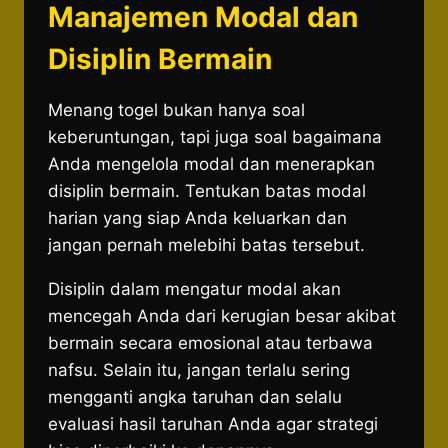
Manajemen Modal dan
Disiplin Bermain
Menang togel bukan hanya soal
keberuntungan, tapi juga soal bagaimana
Anda mengelola modal dan menerapkan
disiplin bermain. Tentukan batas modal
harian yang siap Anda keluarkan dan
jangan pernah melebihi batas tersebut.
Disiplin dalam mengatur modal akan
mencegah Anda dari kerugian besar akibat
bermain secara emosional atau terbawa
nafsu. Selain itu, jangan terlalu sering
mengganti angka taruhan dan selalu
evaluasi hasil taruhan Anda agar strategi