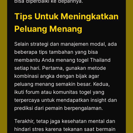
bisa diperbaiki ke depannya.
Tips Untuk Meningkatkan
Peluang Menang
Selain strategi dan manajemen modal, ada
beberapa tips tambahan yang bisa
membantu Anda menang togel Thailand
setiap hari. Pertama, gunakan metode
kombinasi angka dengan bijak agar
peluang menang semakin besar. Kedua,
ikuti forum atau komunitas togel yang
terpercaya untuk mendapatkan insight dan
prediksi dari pemain berpengalaman.
Terakhir, tetap jaga kesehatan mental dan
hindari stres karena tekanan saat bermain