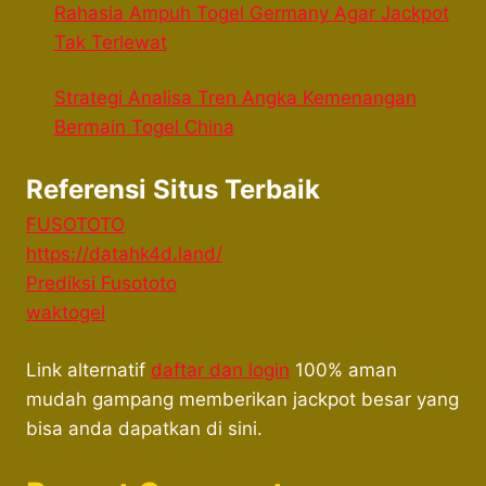
Rahasia Ampuh Togel Germany Agar Jackpot
Tak Terlewat
Strategi Analisa Tren Angka Kemenangan
Bermain Togel China
Referensi Situs Terbaik
FUSOTOTO
https://datahk4d.land/
Prediksi Fusototo
waktogel
Link alternatif
daftar dan login
100% aman
mudah gampang memberikan jackpot besar yang
bisa anda dapatkan di sini.