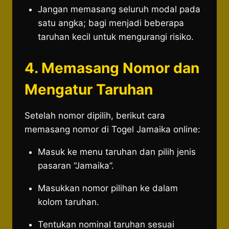
Jangan memasang seluruh modal pada
satu angka; bagi menjadi beberapa
taruhan kecil untuk mengurangi risiko.
4. Memasang Nomor dan
Mengatur Taruhan
Setelah nomor dipilih, berikut cara
memasang nomor di Togel Jamaika online:
Masuk ke menu taruhan dan pilih jenis
pasaran “Jamaika”.
Masukkan nomor pilihan ke dalam
kolom taruhan.
Tentukan nominal taruhan sesuai