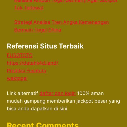
Tak Terlewat
Strategi Analisa Tren Angka Kemenangan
Bermain Togel China
Referensi Situs Terbaik
FUSOTOTO
https://datahk4d.land/
Prediksi Fusototo
waktogel
Link alternatif
daftar dan login
100% aman
mudah gampang memberikan jackpot besar yang
bisa anda dapatkan di sini.
Recent Comments