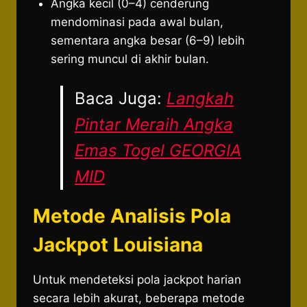
Angka kecil (0–4) cenderung
mendominasi pada awal bulan,
sementara angka besar (6–9) lebih
sering muncul di akhir bulan.
Baca Juga:
Langkah
Pintar Meraih Angka
Emas Togel GEORGIA
MID
Metode Analisis Pola
Jackpot Louisiana
Untuk mendeteksi pola jackpot harian
secara lebih akurat, beberapa metode