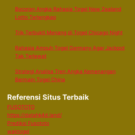
Bocoran Angka Rahasia Togel New Zealand
Lotto Terlengkap
Trik Terbukti Menang di Togel Chicago Night
Rahasia Ampuh Togel Germany Agar Jackpot
Tak Terlewat
Strategi Analisa Tren Angka Kemenangan
Bermain Togel China
Referensi Situs Terbaik
FUSOTOTO
https://datahk4d.land/
Prediksi Fusototo
waktogel