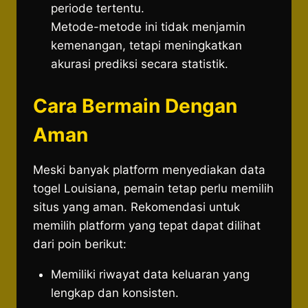
periode tertentu.
Metode-metode ini tidak menjamin
kemenangan, tetapi meningkatkan
akurasi prediksi secara statistik.
Cara Bermain Dengan
Aman
Meski banyak platform menyediakan data
togel Louisiana, pemain tetap perlu memilih
situs yang aman. Rekomendasi untuk
memilih platform yang tepat dapat dilihat
dari poin berikut:
Memiliki riwayat data keluaran yang
lengkap dan konsisten.