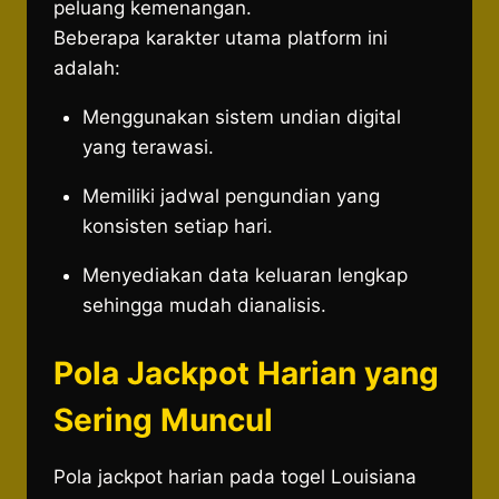
peluang kemenangan.
Beberapa karakter utama platform ini
adalah:
Menggunakan sistem undian digital
yang terawasi.
Memiliki jadwal pengundian yang
konsisten setiap hari.
Menyediakan data keluaran lengkap
sehingga mudah dianalisis.
Pola Jackpot Harian yang
Sering Muncul
Pola jackpot harian pada togel Louisiana