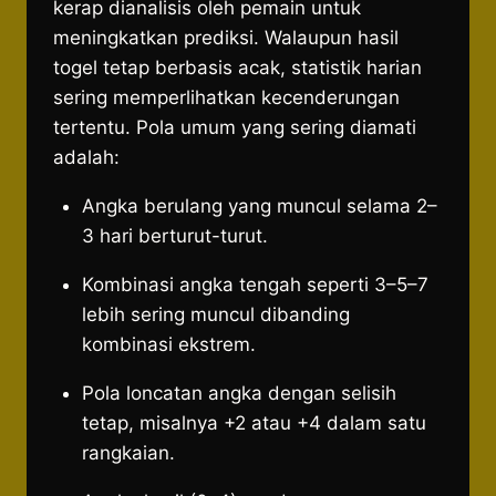
kerap dianalisis oleh pemain untuk
meningkatkan prediksi. Walaupun hasil
togel tetap berbasis acak, statistik harian
sering memperlihatkan kecenderungan
tertentu. Pola umum yang sering diamati
adalah:
Angka berulang yang muncul selama 2–
3 hari berturut-turut.
Kombinasi angka tengah seperti 3–5–7
lebih sering muncul dibanding
kombinasi ekstrem.
Pola loncatan angka dengan selisih
tetap, misalnya +2 atau +4 dalam satu
rangkaian.