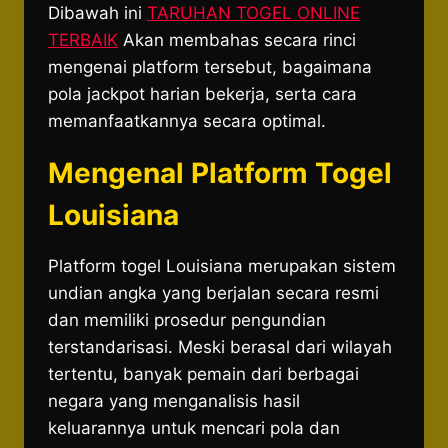
Dibawah ini
TARUHAN TOGEL ONLINE
TERBAIK
Akan membahas secara rinci
mengenai platform tersebut, bagaimana
pola jackpot harian bekerja, serta cara
memanfaatkannya secara optimal.
Mengenal Platform Togel
Louisiana
Platform togel Louisiana merupakan sistem
undian angka yang berjalan secara resmi
dan memiliki prosedur pengundian
terstandarisasi. Meski berasal dari wilayah
tertentu, banyak pemain dari berbagai
negara yang menganalisis hasil
keluarannya untuk mencari pola dan