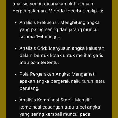
analisis sering digunakan oleh pemain
berpengalaman. Metode tersebut meliputi:
Analisis Frekuensi: Menghitung angka
yang paling sering dan jarang muncul
selama 1–4 minggu.
Analisis Grid: Menyusun angka keluaran
dalam bentuk kotak untuk melihat garis
atau pola tertentu.
Pola Pergerakan Angka: Mengamati
apakah angka bergerak naik, turun, atau
berulang.
Analisis Kombinasi Stabil: Meneliti
kombinasi pasangan atau tripel angka
yang sering kembali muncul pada