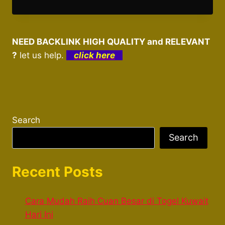
TOGEL
LOUISIANA
DENGAN
POLA
NEED BACKLINK HIGH QUALITY and RELEVANT
JACKPOT
?
let us help.
click here
HARIAN
Search
Search
Recent Posts
Cara Mudah Raih Cuan Besar di Togel Kuwait
Hari Ini