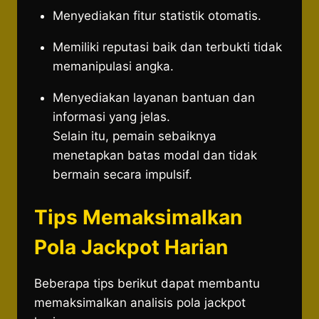
Menyediakan fitur statistik otomatis.
Memiliki reputasi baik dan terbukti tidak
memanipulasi angka.
Menyediakan layanan bantuan dan
informasi yang jelas.
Selain itu, pemain sebaiknya
menetapkan batas modal dan tidak
bermain secara impulsif.
Tips Memaksimalkan
Pola Jackpot Harian
Beberapa tips berikut dapat membantu
memaksimalkan analisis pola jackpot