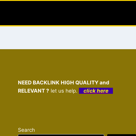
NEED BACKLINK HIGH QUALITY and
RELEVANT ?
let us help.
click here
Search