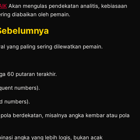
AIK
Akan mengulas pendekatan analitis, kebiasaan
ering diabaikan oleh pemain.
Sebelumnya
al yang paling sering dilewatkan pemain.
a 60 putaran terakhir.
equent numbers).
ld numbers).
pola berdekatan, misalnya angka kembar atau pola
asi angka yang lebih logis, bukan acak