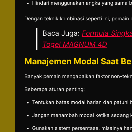
Hindari menggunakan angka yang sama ber
Dengan teknik kombinasi seperti ini, pemain d
Baca Juga:
Formula Sing
Togel MAGNUM 4D
Manajemen Modal Saat Be
Banyak pemain mengabaikan faktor non-tekn
Beberapa aturan penting:
Tentukan batas modal harian dan patuhi b
Jangan menambah modal ketika sedang ka
Gunakan sistem persentase, misalnya han