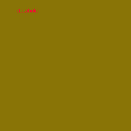
dorahoki