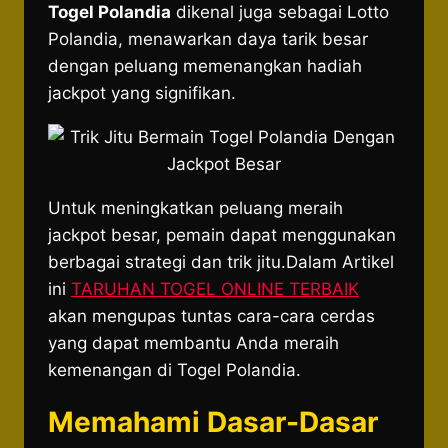
​Togel Polandia
dikenal juga sebagai Lotto
Polandia, menawarkan daya tarik besar
dengan peluang memenangkan hadiah
jackpot yang signifikan​.
Untuk meningkatkan peluang meraih
jackpot besar, pemain dapat menggunakan
berbagai strategi dan trik jitu.Dalam Artikel
ini
TARUHAN TOGEL ONLINE TERBAIK
akan mengupas tuntas cara-cara cerdas
yang dapat membantu Anda meraih
kemenangan di Togel Polandia.
Memahami Dasar-Dasar