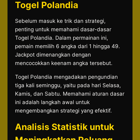
Togel Polandia
Sebelum masuk ke trik dan strategi,
penting untuk memahami dasar-dasar
Togel Polandia. Dalam permainan ini,
pemain memilih 6 angka dari 1 hingga 49.
Jackpot dimenangkan dengan
mencocokkan keenam angka tersebut.
Togel Polandia mengadakan pengundian
tiga kali seminggu, yaitu pada hari Selasa,
Kamis, dan Sabtu. Memahami aturan dasar
ini adalah langkah awal untuk
mengembangkan strategi yang efektif.
Analisis Statistik untuk