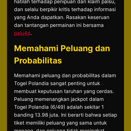
hatilah terhadap penipuan dan klaim palsu,
dan selalu berpikir kritis terhadap informasi
yang Anda dapatkan. Rasakan keseruan
dan tantangan permainan ini bersama
palu4d
.
Memahami Peluang dan
Probabilitas
Memahami peluang dan probabilitas dalam
Togel Polandia sangat penting untuk
membuat keputusan taruhan yang cerdas.
Peluang memenangkan jackpot dalam
Togel Polandia (6/49) adalah sekitar 1
banding 13.98 juta. Ini berarti bahwa setiap
tiket memiliki peluang yang sama untuk
menang, dan peluang tidak meningkat