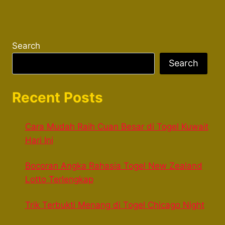
Search
Search
Recent Posts
Cara Mudah Raih Cuan Besar di Togel Kuwait
Hari Ini
Bocoran Angka Rahasia Togel New Zealand
Lotto Terlengkap
Trik Terbukti Menang di Togel Chicago Night