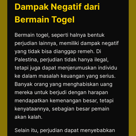
Dampak Negatif dari
Bermain Togel
Bermain togel, seperti halnya bentuk
perjudian lainnya, memiliki dampak negatif
yang tidak bisa dianggap remeh. Di
Palestina, perjudian tidak hanya ilegal,
tetapi juga dapat menjerumuskan individu
ke dalam masalah keuangan yang serius.
Banyak orang yang menghabiskan uang
mereka untuk berjudi dengan harapan
mendapatkan kemenangan besar, tetapi
kenyataannya, sebagian besar pemain
akan kalah.
Selain itu, perjudian dapat menyebabkan