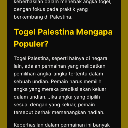
keberhasilan dalam menebak angka togel,
dengan fokus pada praktik yang
berkembang di Palestina.
Togel Palestina Mengapa
Populer?
Togel Palestina, seperti halnya di negara
lain, adalah permainan yang melibatkan
pemilihan angka-angka tertentu dalam
sebuah undian. Pemain harus memilih
angka yang mereka prediksi akan keluar
dalam undian. Jika angka yang dipilih
sesuai dengan yang keluar, pemain
tersebut berhak memenangkan hadiah.
Keberhasilan dalam permainan ini banyak