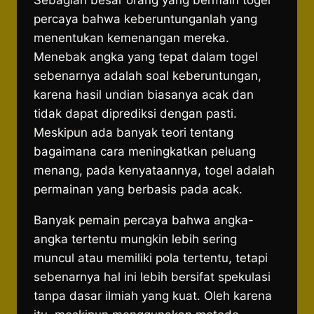
Sebagian besar orang yang bermain togel
percaya bahwa keberuntunganlah yang
menentukan kemenangan mereka.
Menebak angka yang tepat dalam togel
sebenarnya adalah soal keberuntungan,
karena hasil undian biasanya acak dan
tidak dapat diprediksi dengan pasti.
Meskipun ada banyak teori tentang
bagaimana cara meningkatkan peluang
menang, pada kenyataannya, togel adalah
permainan yang berbasis pada acak.
Banyak pemain percaya bahwa angka-
angka tertentu mungkin lebih sering
muncul atau memiliki pola tertentu, tetapi
sebenarnya hal ini lebih bersifat spekulasi
tanpa dasar ilmiah yang kuat. Oleh karena