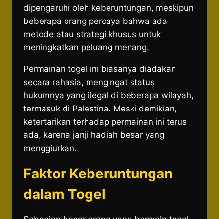
dipengaruhi oleh keberuntungan, meskipun
beberapa orang percaya bahwa ada
metode atau strategi khusus untuk
meningkatkan peluang menang.
Permainan togel ini biasanya diadakan
secara rahasia, mengingat status
hukumnya yang ilegal di beberapa wilayah,
termasuk di Palestina. Meski demikian,
ketertarikan terhadap permainan ini terus
ada, karena janji hadiah besar yang
menggiurkan.
Faktor Keberuntungan
dalam Togel