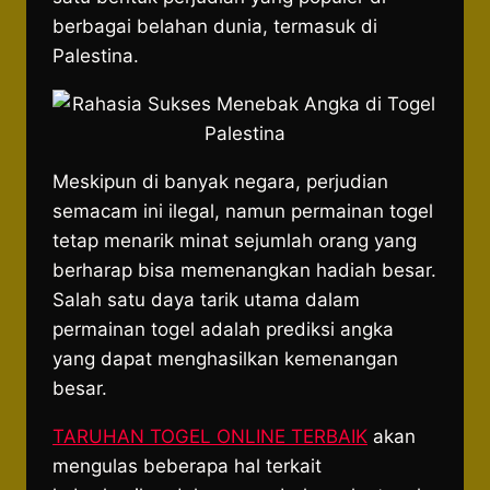
berbagai belahan dunia, termasuk di
Palestina.
Meskipun di banyak negara, perjudian
semacam ini ilegal, namun permainan togel
tetap menarik minat sejumlah orang yang
berharap bisa memenangkan hadiah besar.
Salah satu daya tarik utama dalam
permainan togel adalah prediksi angka
yang dapat menghasilkan kemenangan
besar.
TARUHAN TOGEL ONLINE TERBAIK
akan
mengulas beberapa hal terkait