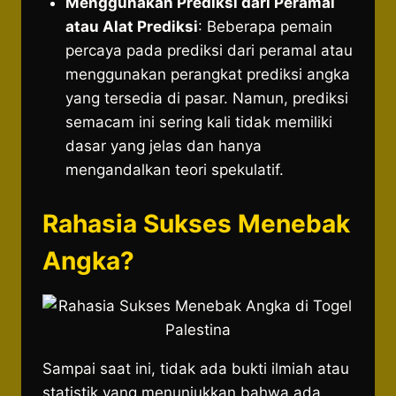
Menggunakan Prediksi dari Peramal
atau Alat Prediksi
: Beberapa pemain
percaya pada prediksi dari peramal atau
menggunakan perangkat prediksi angka
yang tersedia di pasar. Namun, prediksi
semacam ini sering kali tidak memiliki
dasar yang jelas dan hanya
mengandalkan teori spekulatif.
Rahasia Sukses Menebak
Angka?
Sampai saat ini, tidak ada bukti ilmiah atau
statistik yang menunjukkan bahwa ada