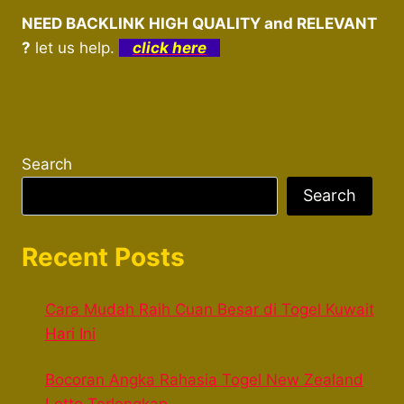
GUAM:
NEED BACKLINK HIGH QUALITY and RELEVANT
TIPS
?
let us help.
click here
YANG
HARUS
DIKETAHUI
Search
Search
Recent Posts
Cara Mudah Raih Cuan Besar di Togel Kuwait
Hari Ini
Bocoran Angka Rahasia Togel New Zealand