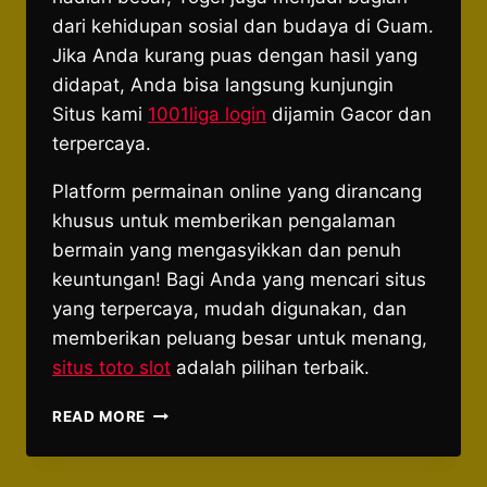
dari kehidupan sosial dan budaya di Guam.
Jika Anda kurang puas dengan hasil yang
didapat, Anda bisa langsung kunjungin
Situs kami
1001liga login
dijamin Gacor dan
terpercaya.
Platform permainan online yang dirancang
khusus untuk memberikan pengalaman
bermain yang mengasyikkan dan penuh
keuntungan! Bagi Anda yang mencari situs
yang terpercaya, mudah digunakan, dan
memberikan peluang besar untuk menang,
situs toto slot
adalah pilihan terbaik.
CARA
READ MORE
MUDAH
MENANG
TOGEL