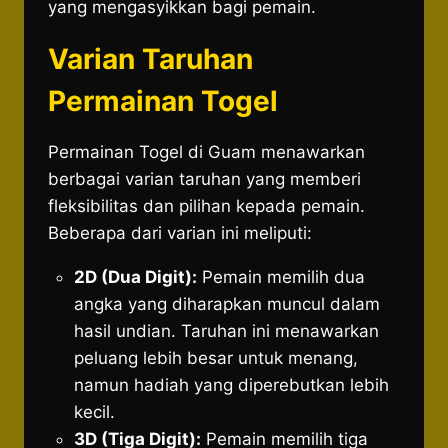
yang mengasyikkan bagi pemain.
Varian Taruhan
Permainan Togel
Permainan Togel di Guam menawarkan
berbagai varian taruhan yang memberi
fleksibilitas dan pilihan kepada pemain.
Beberapa dari varian ini meliputi:
2D (Dua Digit):
Pemain memilih dua
angka yang diharapkan muncul dalam
hasil undian. Taruhan ini menawarkan
peluang lebih besar untuk menang,
namun hadiah yang diperebutkan lebih
kecil.
3D (Tiga Digit):
Pemain memilih tiga