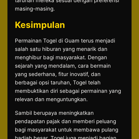
taruhan mereka sesuai dengan preferensi
masing-masing.
Kesimpulan
Permainan Togel di Guam terus menjadi
salah satu hiburan yang menarik dan
menghibur bagi masyarakat. ​Dengan
sejarah yang mendalam, cara bermain
yang sederhana, fitur inovatif, dan
berbagai opsi taruhan, Togel telah
membuktikan diri sebagai permainan yang
relevan dan menguntungkan.​
Sambil berupaya meningkatkan
pendapatan pajak dan memberi peluang
bagi masyarakat untuk membawa pulang
hadiah besar, Togel juga menjadi bagian