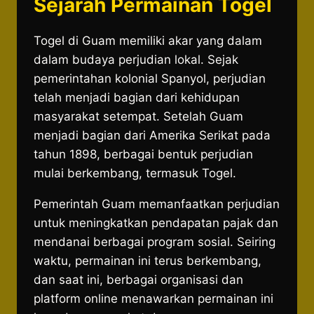
Sejarah Permainan Togel
Togel di Guam memiliki akar yang dalam
dalam budaya perjudian lokal. Sejak
pemerintahan kolonial Spanyol, perjudian
telah menjadi bagian dari kehidupan
masyarakat setempat. Setelah Guam
menjadi bagian dari Amerika Serikat pada
tahun 1898, berbagai bentuk perjudian
mulai berkembang, termasuk Togel.
Pemerintah Guam memanfaatkan perjudian
untuk meningkatkan pendapatan pajak dan
mendanai berbagai program sosial. Seiring
waktu, permainan ini terus berkembang,
dan saat ini, berbagai organisasi dan
platform online menawarkan permainan ini