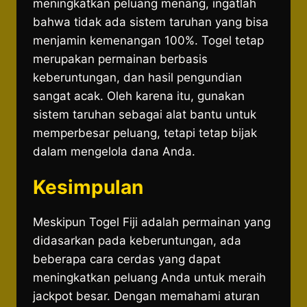
meningkatkan peluang menang, ingatlah
bahwa tidak ada sistem taruhan yang bisa
menjamin kemenangan 100%. Togel tetap
merupakan permainan berbasis
keberuntungan, dan hasil pengundian
sangat acak. Oleh karena itu, gunakan
sistem taruhan sebagai alat bantu untuk
memperbesar peluang, tetapi tetap bijak
dalam mengelola dana Anda.
Kesimpulan
Meskipun Togel Fiji adalah permainan yang
didasarkan pada keberuntungan, ada
beberapa cara cerdas yang dapat
meningkatkan peluang Anda untuk meraih
jackpot besar. Dengan memahami aturan