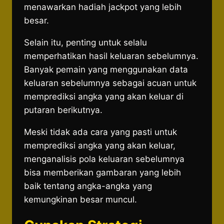
menawarkan hadiah jackpot yang lebih
besar.
Selain itu, penting untuk selalu
memperhatikan hasil keluaran sebelumnya.
Banyak pemain yang menggunakan data
keluaran sebelumnya sebagai acuan untuk
memprediksi angka yang akan keluar di
putaran berikutnya.
Meski tidak ada cara yang pasti untuk
memprediksi angka yang akan keluar,
menganalisis pola keluaran sebelumnya
bisa memberikan gambaran yang lebih
baik tentang angka-angka yang
kemungkinan besar muncul.