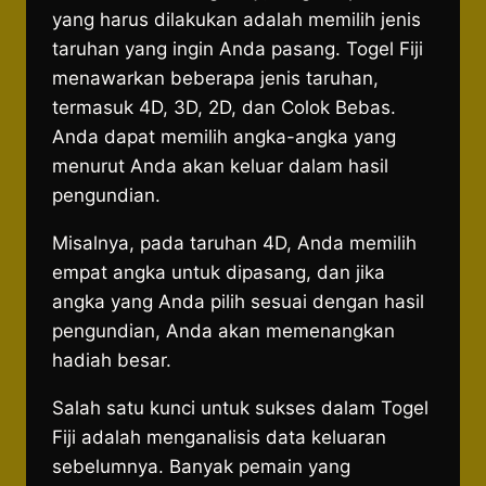
yang harus dilakukan adalah memilih jenis
taruhan yang ingin Anda pasang. Togel Fiji
menawarkan beberapa jenis taruhan,
termasuk 4D, 3D, 2D, dan Colok Bebas.
Anda dapat memilih angka-angka yang
menurut Anda akan keluar dalam hasil
pengundian.
Misalnya, pada taruhan 4D, Anda memilih
empat angka untuk dipasang, dan jika
angka yang Anda pilih sesuai dengan hasil
pengundian, Anda akan memenangkan
hadiah besar.
Salah satu kunci untuk sukses dalam Togel
Fiji adalah menganalisis data keluaran
sebelumnya. Banyak pemain yang