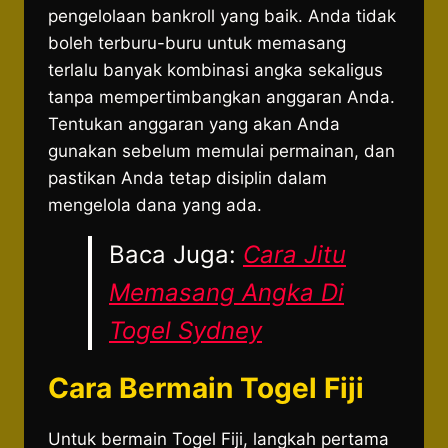
pengelolaan bankroll yang baik. Anda tidak
boleh terburu-buru untuk memasang
terlalu banyak kombinasi angka sekaligus
tanpa mempertimbangkan anggaran Anda.
Tentukan anggaran yang akan Anda
gunakan sebelum memulai permainan, dan
pastikan Anda tetap disiplin dalam
mengelola dana yang ada.
Baca Juga:
Cara Jitu
Memasang Angka Di
Togel Sydney
Cara Bermain Togel Fiji
Untuk bermain Togel Fiji, langkah pertama