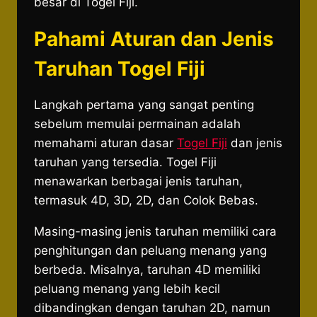
besar di Togel Fiji.
Pahami Aturan dan Jenis
Taruhan Togel Fiji
Langkah pertama yang sangat penting
sebelum memulai permainan adalah
memahami aturan dasar
Togel Fiji
dan jenis
taruhan yang tersedia. Togel Fiji
menawarkan berbagai jenis taruhan,
termasuk 4D, 3D, 2D, dan Colok Bebas.
Masing-masing jenis taruhan memiliki cara
penghitungan dan peluang menang yang
berbeda. Misalnya, taruhan 4D memiliki
peluang menang yang lebih kecil
dibandingkan dengan taruhan 2D, namun