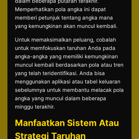
dalam beberapa putaran terakhir.
Memperhatikan pola angka ini dapat
memberi petunjuk tentang angka mana
yang kemungkinan akan muncul kembali.
Untuk memaksimalkan peluang, cobalah
untuk memfokuskan taruhan Anda pada
angka-angka yang memiliki kemungkinan
muncul kembali berdasarkan pola atau tren
yang telah teridentifikasi. Anda bisa
menggunakan aplikasi atau tabel keluaran
sebelumnya untuk membantu melacak pola
angka yang muncul dalam beberapa
minggu terakhir.
Manfaatkan Sistem Atau
Strategi Taruhan