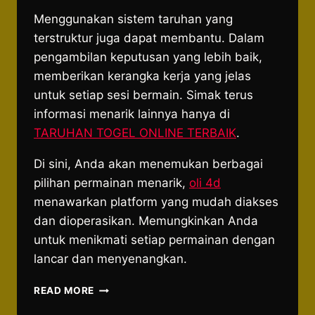
Menggunakan sistem taruhan yang
terstruktur juga dapat membantu. Dalam
pengambilan keputusan yang lebih baik,
memberikan kerangka kerja yang jelas
untuk setiap sesi bermain. Simak terus
informasi menarik lainnya hanya di
TARUHAN TOGEL ONLINE TERBAIK
.
Di sini, Anda akan menemukan berbagai
pilihan permainan menarik,
oli 4d
menawarkan platform yang mudah diakses
dan dioperasikan. Memungkinkan Anda
untuk menikmati setiap permainan dengan
lancar dan menyenangkan.
STRATEGI
READ MORE
AMPUH