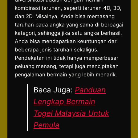
kombinasi taruhan, seperti taruhan 4D, 3D,
dan 2D. Misalnya, Anda bisa memasang
taruhan pada angka yang sama di berbagai
kategori, sehingga jika satu angka berhasil,
Anda bisa mendapatkan keuntungan dari
beberapa jenis taruhan sekaligus.
Pendekatan ini tidak hanya memperbesar
peluang menang, tetapi juga menciptakan
pengalaman bermain yang lebih menarik.
Baca Juga:
Panduan
Lengkap Bermain
Togel Malaysia Untuk
Pemula