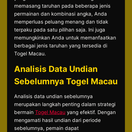
memasang taruhan pada beberapa jenis
permainan dan kombinasi angka, Anda
memperluas peluang menang dan tidak
terpaku pada satu pilihan saja. Ini juga
memungkinkan Anda untuk memanfaatkan
berbagai jenis taruhan yang tersedia di
Togel Macau.
Analisis Data Undian
Sebelumnya Togel Macau
Analisis data undian sebelumnya
merupakan langkah penting dalam strategi
bermain
Togel Macau
yang efektif. Dengan
mengamati hasil undian dari periode
sebelumnya, pemain dapat