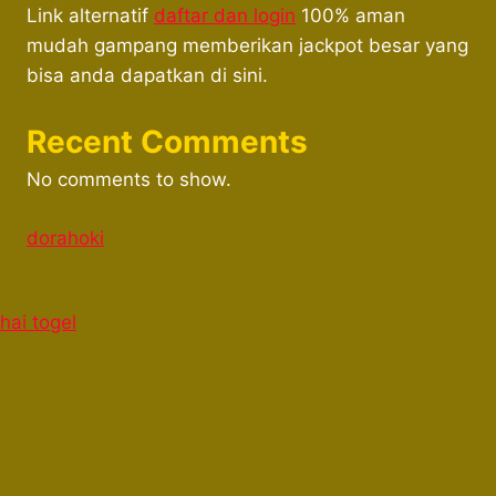
Link alternatif
daftar dan login
100% aman
mudah gampang memberikan jackpot besar yang
bisa anda dapatkan di sini.
Recent Comments
No comments to show.
dorahoki
hai togel
© 2026
TARUHAN TOGEL ONLINE TERBAIK