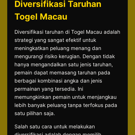
Diversifikasi Taruhan
Togel Macau
Diversifikasi taruhan di Togel Macau adalah
strategi yang sangat efektif untuk
meningkatkan peluang menang dan
mengurangi risiko kerugian. Dengan tidak
hanya mengandalkan satu jenis taruhan,
pemain dapat memasang taruhan pada
berbagai kombinasi angka dan jenis
permainan yang tersedia. Ini
memungkinkan pemain untuk menjangkau
lebih banyak peluang tanpa terfokus pada
satu pilihan saja.
Salah satu cara untuk melakukan
diversifikasi adalah dengan memilih