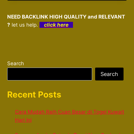
MENDAPATKAN
MENANG
BESAR
NEED BACKLINK HIGH QUALITY and RELEVANT
DI
?
let us help.
click here
TOGEL
MACAU
Search
Search
Recent Posts
Cara Mudah Raih Cuan Besar di Togel Kuwait
Hari Ini