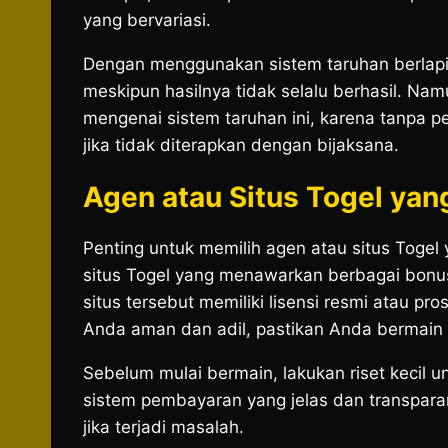
yang bervariasi.
Dengan menggunakan sistem taruhan berlapis
meskipun hasilnya tidak selalu berhasil. N
mengenai sistem taruhan ini, karena tanpa pe
jika tidak diterapkan dengan bijaksana.
Agen atau Situs Togel yan
Penting untuk memilih agen atau situs Togel 
situs Togel yang menawarkan berbagai bonu
situs tersebut memiliki lisensi resmi atau p
Anda aman dan adil, pastikan Anda bermain di
Sebelum mulai bermain, lakukan riset kecil u
sistem pembayaran yang jelas dan transpara
jika terjadi masalah.