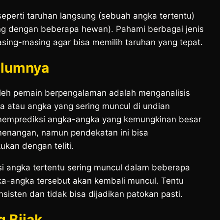
 seperti taruhan langsung (sebuah angka tertentu)
ng dengan beberapa hewan). Pahami berbagai jenis
sing-masing agar bisa memilih taruhan yang tepat.
elumnya
oleh pemain berpengalaman adalah menganalisis
a atau angka yang sering muncul di undian
emprediksi angka-angka yang kemungkinan besar
emenangan, namun pendekatan ini bisa
kan dengan teliti.
si angka tertentu sering muncul dalam beberapa
ka-angka tersebut akan kembali muncul. Tentu
sisten dan tidak bisa dijadikan patokan pasti.
 Bijak