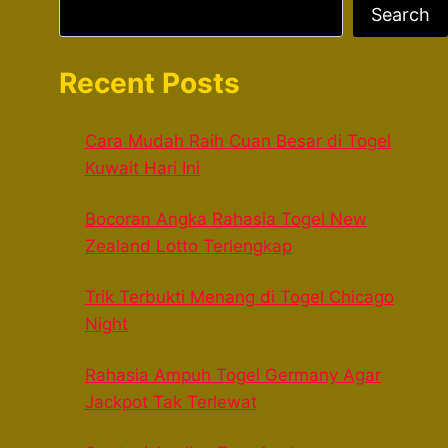
Search
Recent Posts
Cara Mudah Raih Cuan Besar di Togel
Kuwait Hari Ini
Bocoran Angka Rahasia Togel New
Zealand Lotto Terlengkap
Trik Terbukti Menang di Togel Chicago
Night
Rahasia Ampuh Togel Germany Agar
Jackpot Tak Terlewat