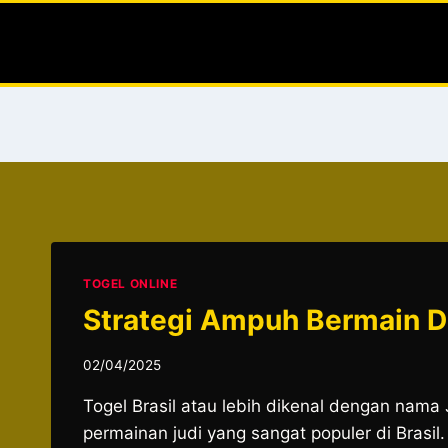
Skip
to
content
TOGEL ONLINE
Strategi Ampuh Bermain Di
02/04/2025
Togel Brasil atau lebih dikenal dengan nama
permainan judi yang sangat populer di Brasil.