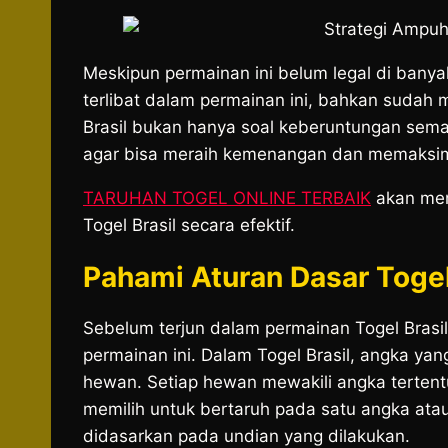
Meskipun permainan ini belum legal di bany
terlibat dalam permainan ini, bahkan sudah 
Brasil bukan hanya soal keberuntungan sema
agar bisa meraih kemenangan dan memaksim
TARUHAN TOGEL ONLINE TERBAIK
akan mem
Togel Brasil secara efektif.
Pahami Aturan Dasar Togel
Sebelum terjun dalam permainan Togel Brasi
permainan ini. Dalam Togel Brasil, angka ya
hewan. Setiap hewan mewakili angka tertent
memilih untuk bertaruh pada satu angka atau
didasarkan pada undian yang dilakukan.