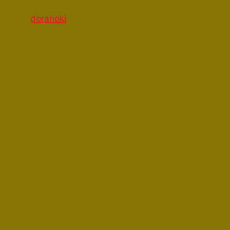
dorahoki