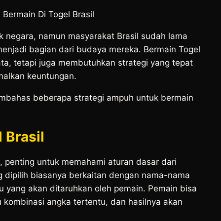
ak negara, namun masyarakat Brasil sudah lama
menjadi bagian dari budaya mereka. Bermain Togel
ta, tetapi juga membutuhkan strategi yang tepat
alkan keuntungan.
bahas beberapa strategi ampuh untuk bermain
 Brasil
l, penting untuk memahami aturan dasar dari
ng dipilih biasanya berkaitan dengan nama-nama
u yang akan ditaruhkan oleh pemain. Pemain bisa
 kombinasi angka tertentu, dan hasilnya akan