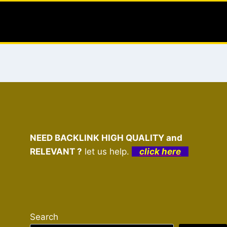
NEED BACKLINK HIGH QUALITY and
RELEVANT ?
let us help.
click here
Search