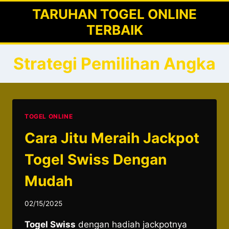
Skip
TARUHAN TOGEL ONLINE
to
TERBAIK
content
Strategi Pemilihan Angka
TOGEL ONLINE
Cara Jitu Meraih Jackpot
Togel Swiss Dengan
Mudah
02/15/2025
Togel Swiss
dengan hadiah jackpotnya