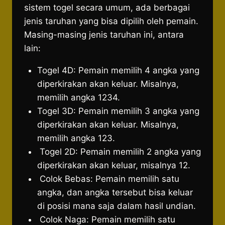
sistem togel secara umum, ada berbagai
jenis taruhan yang bisa dipilih oleh pemain.
Masing-masing jenis taruhan ini, antara
lain:
Togel 4D: Pemain memilih 4 angka yang
diperkirakan akan keluar. Misalnya,
memilih angka 1234.
Togel 3D: Pemain memilih 3 angka yang
diperkirakan akan keluar. Misalnya,
memilih angka 123.
Togel 2D: Pemain memilih 2 angka yang
diperkirakan akan keluar, misalnya 12.
Colok Bebas: Pemain memilih satu
angka, dan angka tersebut bisa keluar
di posisi mana saja dalam hasil undian.
Colok Naga: Pemain memilih satu