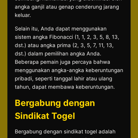
angka ganjil atau genap cenderung jarang
keluar.
Selain itu, Anda dapat menggunakan
sistem angka Fibonacci (1, 1, 2, 3, 5, 8, 13,
dst.) atau angka prima (2, 3, 5, 7, 11, 13,
dst.) dalam pemilihan angka Anda.
Beberapa pemain juga percaya bahwa
menggunakan angka-angka keberuntungan
pribadi, seperti tanggal lahir atau ulang
tahun, dapat membawa keberuntungan.
Bergabung dengan
Sindikat Togel
Bergabung dengan sindikat togel adalah