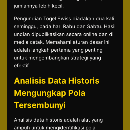
jumlahnya lebih kecil.
Pengundian Togel Swiss diadakan dua kali
seminggu, pada hari Rabu dan Sabtu. Hasil
undian dipublikasikan secara online dan di
media cetak. Memahami aturan dasar ini
adalah langkah pertama yang penting
untuk mengembangkan strategi yang
efektif.
Analisis Data Historis
Mengungkap Pola
Tersembunyi
Analisis data historis adalah alat yang
ampuh untuk mengidentifikasi pola