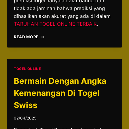
prediksi togel hanyalah alat bantu, dan
tidak ada jaminan bahwa prediksi yang
dihasilkan akan akurat yang ada di dalam
TARUHAN TOGEL ONLINE TERBAIK
.
CARA
READ MORE
JITU
MERAIH
JACKPOT
TOGEL
SWISS
TOGEL ONLINE
DENGAN
MUDAH
Bermain Dengan Angka
Kemenangan Di Togel
Swiss
02/04/2025