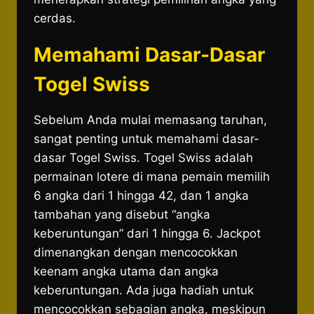
cerdas.
Memahami Dasar-Dasar
Togel Swiss
Sebelum Anda mulai memasang taruhan,
sangat penting untuk memahami dasar-
dasar Togel Swiss. Togel Swiss adalah
permainan lotere di mana pemain memilih
6 angka dari 1 hingga 42, dan 1 angka
tambahan yang disebut “angka
keberuntungan” dari 1 hingga 6. Jackpot
dimenangkan dengan mencocokkan
keenam angka utama dan angka
keberuntungan. Ada juga hadiah untuk
mencocokkan sebagian angka, meskipun