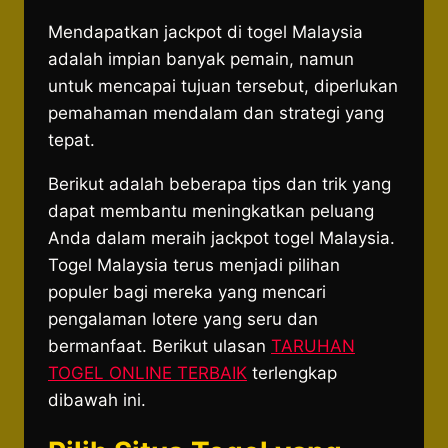
Mendapatkan jackpot di togel Malaysia
adalah impian banyak pemain, namun
untuk mencapai tujuan tersebut, diperlukan
pemahaman mendalam dan strategi yang
tepat.
Berikut adalah beberapa tips dan trik yang
dapat membantu meningkatkan peluang
Anda dalam meraih jackpot togel Malaysia.
Togel Malaysia terus menjadi pilihan
populer bagi mereka yang mencari
pengalaman lotere yang seru dan
bermanfaat. Berikut ulasan
TARUHAN
TOGEL ONLINE TERBAIK
terlengkap
dibawah ini.