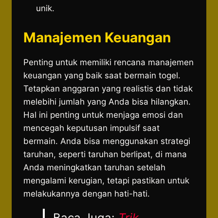
unik.
Manajemen Keuangan
Penting untuk memiliki rencana manajemen
keuangan yang baik saat bermain togel.
Tetapkan anggaran yang realistis dan tidak
melebihi jumlah yang Anda bisa hilangkan.
Hal ini penting untuk menjaga emosi dan
mencegah keputusan impulsif saat
bermain. Anda bisa menggunakan strategi
taruhan, seperti taruhan berlipat, di mana
Anda meningkatkan taruhan setelah
mengalami kerugian, tetapi pastikan untuk
melakukannya dengan hati-hati.
Baca Juga:
Trik