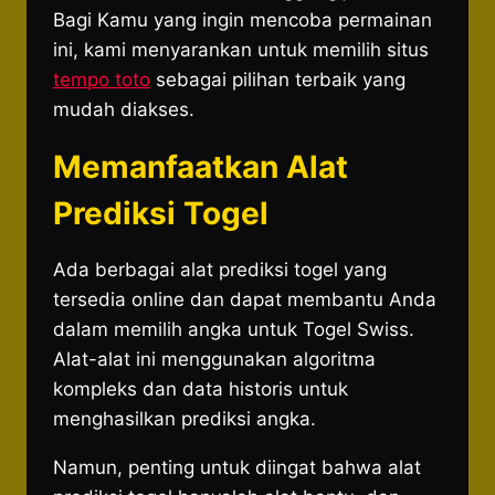
Bagi Kamu yang ingin mencoba permainan
ini, kami menyarankan untuk memilih situs
tempo toto
sebagai pilihan terbaik yang
mudah diakses.
Memanfaatkan Alat
Prediksi Togel
Ada berbagai alat prediksi togel yang
tersedia online dan dapat membantu Anda
dalam memilih angka untuk Togel Swiss.
Alat-alat ini menggunakan algoritma
kompleks dan data historis untuk
menghasilkan prediksi angka.
Namun, penting untuk diingat bahwa alat