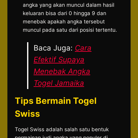
angka yang akan muncul dalam hasil
keluaran bisa dari 0 hingga 9 dan
menebak apakah angka tersebut
muncul pada satu dari posisi tertentu.
Baca Juga:
Cara
Efektif Supaya
Menebak Angka
Togel Jamaika
Tips Bermain Togel
Swiss
Togel Swiss adalah salah satu bentuk
permainan judi angka yang populer di