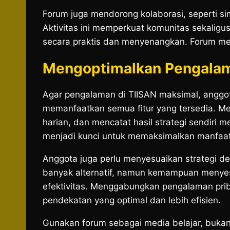
Forum juga mendorong kolaborasi, seperti si
Aktivitas ini memperkuat komunitas sekaligu
secara praktis dan menyenangkan. Forum menj
Mengoptimalkan Pengalam
Agar pengalaman di TIISAN maksimal, anggota
memanfaatkan semua fitur yang tersedia. Me
harian, dan mencatat hasil strategi sendiri
menjadi kunci untuk memaksimalkan manfaat
Anggota juga perlu menyesuaikan strategi d
banyak alternatif, namun kemampuan menyes
efektivitas. Menggabungkan pengalaman prib
pendekatan yang optimal dan lebih efisien.
Gunakan forum sebagai media belajar, bukan s