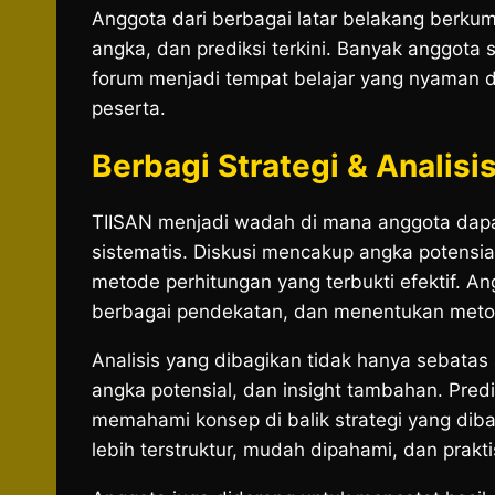
Anggota dari berbagai latar belakang berkum
angka, dan prediksi terkini. Banyak anggot
forum menjadi tempat belajar yang nyaman
peserta.
Berbagi Strategi & Analis
TIISAN menjadi wadah di mana anggota dapat
sistematis. Diskusi mencakup angka potensial
metode perhitungan yang terbukti efektif. A
berbagai pendekatan, dan menentukan metod
Analisis yang dibagikan tidak hanya sebatas 
angka potensial, dan insight tambahan. Predi
memahami konsep di balik strategi yang diba
lebih terstruktur, mudah dipahami, dan prakti