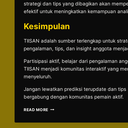
strategi dan tips yang dibagikan akan mem
efektif untuk meningkatkan kemampuan analis
Kesimpulan
TIISAN adalah sumber terlengkap untuk stra
pengalaman, tips, dan insight anggota menjad
Partisipasi aktif, belajar dari pengalaman a
TIISAN menjadi komunitas interaktif yang m
menyeluruh.
Jangan lewatkan prediksi terupdate dan tips
bergabung dengan komunitas pemain aktif.
TIISAN:
READ MORE
SUMBER
TERLENGKAP
UNTUK