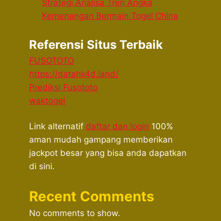
Strategi Analisa Tren Angka
Kemenangan Bermain Togel China
Referensi Situs Terbaik
FUSOTOTO
https://datahk4d.land/
Prediksi Fusototo
waktogel
Link alternatif
daftar dan login
100%
aman mudah gampang memberikan
jackpot besar yang bisa anda dapatkan
di sini.
Recent Comments
No comments to show.