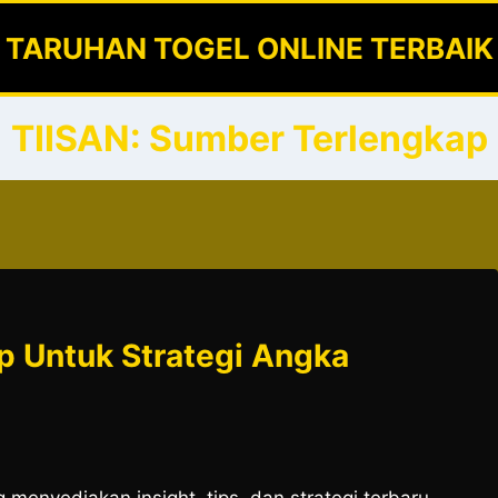
TARUHAN TOGEL ONLINE TERBAIK
TIISAN: Sumber Terlengkap
p Untuk Strategi Angka
menyediakan insight, tips, dan strategi terbaru