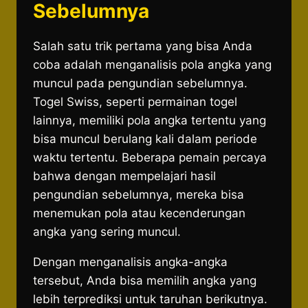
Sebelumnya
Salah satu trik pertama yang bisa Anda
coba adalah menganalisis pola angka yang
muncul pada pengundian sebelumnya.
Togel Swiss, seperti permainan togel
lainnya, memiliki pola angka tertentu yang
bisa muncul berulang kali dalam periode
waktu tertentu. Beberapa pemain percaya
bahwa dengan mempelajari hasil
pengundian sebelumnya, mereka bisa
menemukan pola atau kecenderungan
angka yang sering muncul.
Dengan menganalisis angka-angka
tersebut, Anda bisa memilih angka yang
lebih terprediksi untuk taruhan berikutnya.