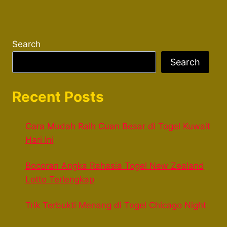
SWISS
Search
Search
Recent Posts
Cara Mudah Raih Cuan Besar di Togel Kuwait
Hari Ini
Bocoran Angka Rahasia Togel New Zealand
Lotto Terlengkap
Trik Terbukti Menang di Togel Chicago Night