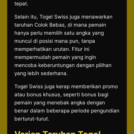
tepat.
Selain itu, Togel Swiss juga menawarkan
taruhan Colok Bebas, di mana pemain
hanya perlu memilih satu angka yang
muncul di posisi mana pun, tanpa
memperhatikan urutan. Fitur ini
mempermudah pemain yang ingin
mencoba keberuntungan dengan pilihan
yang lebih sederhana.
Togel Swiss juga kerap memberikan promo
atau bonus khusus, seperti bonus bagi
pemain yang menebak angka dengan
benar dalam beberapa periode pengundian
berturut-turut.