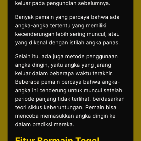
keluar pada pengundian sebelumnya.
Banyak pemain yang percaya bahwa ada
angka-angka tertentu yang memiliki
kecenderungan lebih sering muncul, atau
yang dikenal dengan istilah angka panas.
Selain itu, ada juga metode penggunaan
angka dingin, yaitu angka yang jarang
keluar dalam beberapa waktu terakhir.
Beberapa pemain percaya bahwa angka-
angka ini cenderung untuk muncul setelah
periode panjang tidak terlihat, berdasarkan
teori siklus keberuntungan. Pemain bisa
mencoba memasukkan angka dingin ke
dalam prediksi mereka.
Fitur Bermain Togel