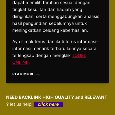
dapat memilih taruhan sesuai dengan
tingkat kesulitan dan hadiah yang
diinginkan, serta menggabungkan analisis
hasil pengundian sebelumnya untuk
meningkatkan peluang keberhasilan.
Ayo simak terus dan ikuti terus informasi-
informasi menarik terbaru lainnya secara
terlengkap dengan mengklik
TOGEL
ONLINE
.
TRIK
READ MORE
JITU
MENEMUKAN
JACKPOT
BESAR
NEED BACKLINK HIGH QUALITY and RELEVANT
BERMAIN
?
let us help.
click here
DI
TOGEL