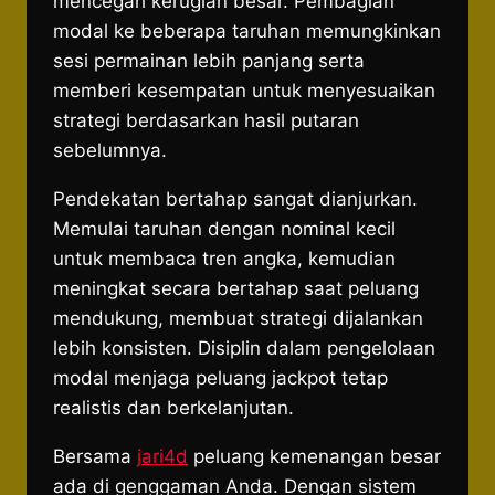
mencegah kerugian besar. Pembagian
modal ke beberapa taruhan memungkinkan
sesi permainan lebih panjang serta
memberi kesempatan untuk menyesuaikan
strategi berdasarkan hasil putaran
sebelumnya.
Pendekatan bertahap sangat dianjurkan.
Memulai taruhan dengan nominal kecil
untuk membaca tren angka, kemudian
meningkat secara bertahap saat peluang
mendukung, membuat strategi dijalankan
lebih konsisten. Disiplin dalam pengelolaan
modal menjaga peluang jackpot tetap
realistis dan berkelanjutan.
Bersama
jari4d
peluang kemenangan besar
ada di genggaman Anda. Dengan sistem