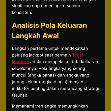
signifikan dapat meningkat secara
konsisten.
Analisis Pola Keluaran
Langkah Awal
Langkah pertama untuk mendekatkan
peluang jackpot saat bermain
Togel
Morocco
adalah mempelajari data keluaran
sebelumnya. Pola angka yang sering
muncul (angka panas) dan angka yang
jarang keluar (angka dingin) menjadi
indikator penting dalam merancang strategi
taruhan.
Memahami tren angka memungkinkan