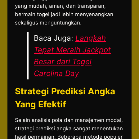
yang mudah, aman, dan transparan,
bermain togel jadi lebih menyenangkan
sekaligus menguntungkan.
Baca Juga:
Langkah
Tepat Meraih Jackpot
Besar dari Togel
Carolina Day
Strategi Prediksi Angka
Yang Efektif
Selain analisis pola dan manajemen modal,
strategi prediksi angka sangat menentukan
hasil permainan. Beberapa metode populer