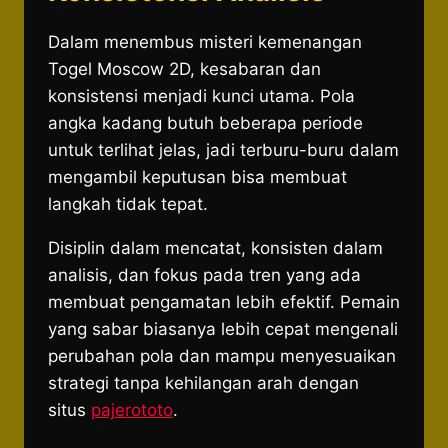
Dalam menembus misteri kemenangan
Togel Moscow 2D, kesabaran dan
konsistensi menjadi kunci utama. Pola
angka kadang butuh beberapa periode
untuk terlihat jelas, jadi terburu-buru dalam
mengambil keputusan bisa membuat
langkah tidak tepat.
Disiplin dalam mencatat, konsisten dalam
analisis, dan fokus pada tren yang ada
membuat pengamatan lebih efektif. Pemain
yang sabar biasanya lebih cepat mengenali
perubahan pola dan mampu menyesuaikan
strategi tanpa kehilangan arah dengan
situs
pajerototo
.