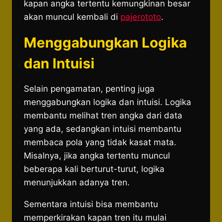
kapan angka tertentu kemungkinan besar
akan muncul kembali di
pajerototo
.
Menggabungkan Logika
dan Intuisi
Selain pengamatan, penting juga
menggabungkan logika dan intuisi. Logika
membantu melihat tren angka dari data
yang ada, sedangkan intuisi membantu
membaca pola yang tidak kasat mata.
Misalnya, jika angka tertentu muncul
beberapa kali berturut-turut, logika
menunjukkan adanya tren.
Sementara intuisi bisa membantu
memperkirakan kapan tren itu mulai