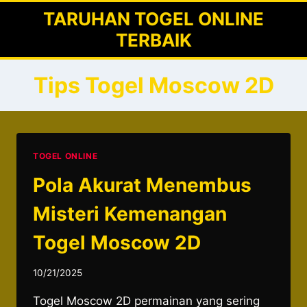
Skip
TARUHAN TOGEL ONLINE
to
TERBAIK
content
Tips Togel Moscow 2D
TOGEL ONLINE
Pola Akurat Menembus
Misteri Kemenangan
Togel Moscow 2D
10/21/2025
Togel Moscow 2D permainan yang sering