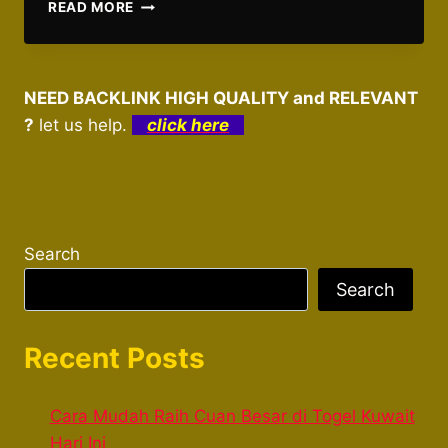
POLA
READ MORE
AKURAT
MENEMBUS
MISTERI
KEMENANGAN
NEED BACKLINK HIGH QUALITY and RELEVANT
TOGEL
?
let us help.
click here
MOSCOW
2D
Search
Search
Recent Posts
Cara Mudah Raih Cuan Besar di Togel Kuwait
Hari Ini