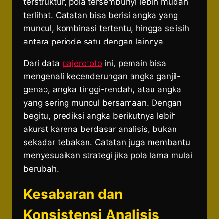
terstruktur, pola tersembunyi lebih mudah
terlihat. Catatan bisa berisi angka yang
muncul, kombinasi tertentu, hingga selisih
antara periode satu dengan lainnya.
Dari data
pajerototo
ini, pemain bisa
mengenali kecenderungan angka ganjil-
genap, angka tinggi-rendah, atau angka
yang sering muncul bersamaan. Dengan
begitu, prediksi angka berikutnya lebih
akurat karena berdasar analisis, bukan
sekadar tebakan. Catatan juga membantu
menyesuaikan strategi jika pola lama mulai
berubah.
Kesabaran dan
Konsistensi Analisis