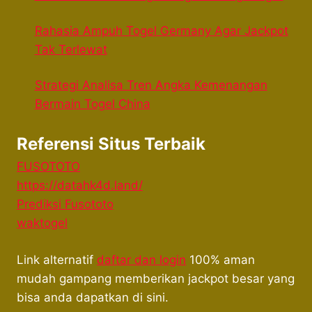
Rahasia Ampuh Togel Germany Agar Jackpot
Tak Terlewat
Strategi Analisa Tren Angka Kemenangan
Bermain Togel China
Referensi Situs Terbaik
FUSOTOTO
https://datahk4d.land/
Prediksi Fusototo
waktogel
Link alternatif
daftar dan login
100% aman
mudah gampang memberikan jackpot besar yang
bisa anda dapatkan di sini.