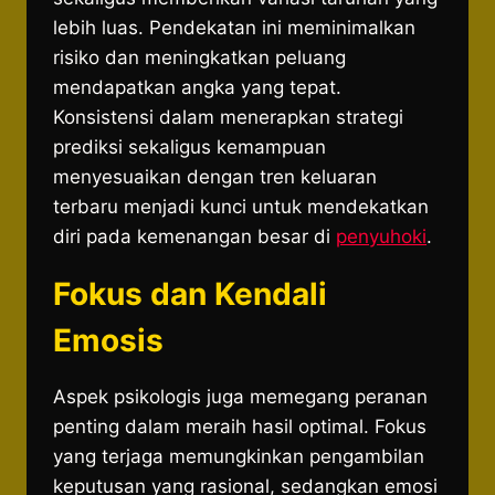
lebih luas. Pendekatan ini meminimalkan
risiko dan meningkatkan peluang
mendapatkan angka yang tepat.
Konsistensi dalam menerapkan strategi
prediksi sekaligus kemampuan
menyesuaikan dengan tren keluaran
terbaru menjadi kunci untuk mendekatkan
diri pada kemenangan besar di
penyuhoki
.
Fokus dan Kendali
Emosis
Aspek psikologis juga memegang peranan
penting dalam meraih hasil optimal. Fokus
yang terjaga memungkinkan pengambilan
keputusan yang rasional, sedangkan emosi