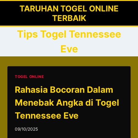
Skip
TARUHAN TOGEL ONLINE
to
TERBAIK
content
Tips Togel Tennessee
Eve
TOGEL ONLINE
Rahasia Bocoran Dalam
Menebak Angka di Togel
Tennessee Eve
09/10/2025