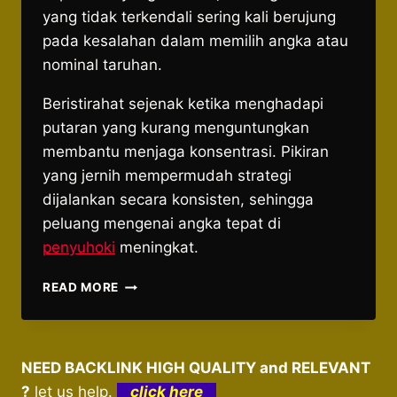
yang tidak terkendali sering kali berujung
pada kesalahan dalam memilih angka atau
nominal taruhan.
Beristirahat sejenak ketika menghadapi
putaran yang kurang menguntungkan
membantu menjaga konsentrasi. Pikiran
yang jernih mempermudah strategi
dijalankan secara konsisten, sehingga
peluang mengenai angka tepat di
penyuhoki
meningkat.
RAHASIA
READ MORE
BOCORAN
DALAM
MENEBAK
ANGKA
NEED BACKLINK HIGH QUALITY and RELEVANT
DI
?
let us help.
click here
TOGEL