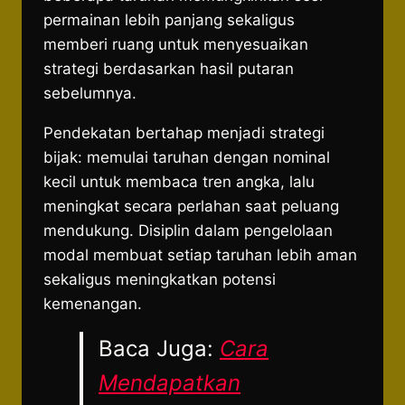
permainan lebih panjang sekaligus
memberi ruang untuk menyesuaikan
strategi berdasarkan hasil putaran
sebelumnya.
Pendekatan bertahap menjadi strategi
bijak: memulai taruhan dengan nominal
kecil untuk membaca tren angka, lalu
meningkat secara perlahan saat peluang
mendukung. Disiplin dalam pengelolaan
modal membuat setiap taruhan lebih aman
sekaligus meningkatkan potensi
kemenangan.
Baca Juga:
Cara
Mendapatkan