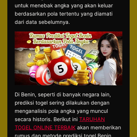
untuk menebak angka yang akan keluar
berdasarkan pola tertentu yang diamati
dari data sebelumnya.
Di Benin, seperti di banyak negara lain,
prediksi togel sering dilakukan dengan
menganalisis pola angka yang muncul
secara historis. Berikut ini
TARUHAN
TOGEL ONLINE TERBAIK
akan memberikan
rumus dan metode prediksi togel Benin