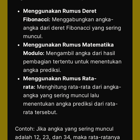
Menggunakan Rumus Deret
Fibonacci:
Menggabungkan angka-
angka dari deret Fibonacci yang sering
muncul.
Menggunakan Rumus Matematika
Modulo:
Mengambil angka dari hasil
pembagian tertentu untuk menentukan
angka prediksi.
Menggunakan Rumus Rata-
rata:
Menghitung rata-rata dari angka-
angka yang sering muncul lalu
menentukan angka prediksi dari rata-
rata tersebut.
Contoh: Jika angka yang sering muncul
adalah 12, 23, dan 34, maka rata-ratanya