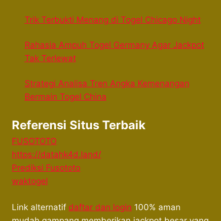
Trik Terbukti Menang di Togel Chicago Night
Rahasia Ampuh Togel Germany Agar Jackpot
Tak Terlewat
Strategi Analisa Tren Angka Kemenangan
Bermain Togel China
Referensi Situs Terbaik
FUSOTOTO
https://datahk4d.land/
Prediksi Fusototo
waktogel
Link alternatif
daftar dan login
100% aman
mudah gampang memberikan jackpot besar yang