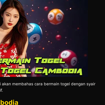
i akan membahas cara bermain togel dengan syair
f.
mbodia