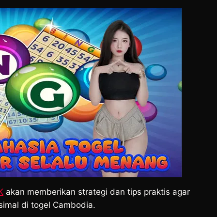
K
akan memberikan strategi dan tips praktis agar
simal di togel Cambodia.