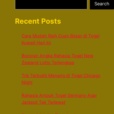
Search
Recent Posts
Cara Mudah Raih Cuan Besar di Togel
Kuwait Hari Ini
Bocoran Angka Rahasia Togel New
Zealand Lotto Terlengkap
Trik Terbukti Menang di Togel Chicago
Night
Rahasia Ampuh Togel Germany Agar
Jackpot Tak Terlewat