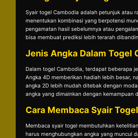
Syair togel Cambodia adalah petunjuk atau 
menentukan kombinasi yang berpotensi muncu
pengamatan hasil sebelumnya atau pengala
bisa membuat prediksi lebih terarah diband
Jenis Angka Dalam Togel
Dalam togel Cambodia, terdapat beberapa jen
Angka 4D memberikan hadiah lebih besar, na
angka 2D lebih mudah ditebak dengan modal 
angka yang dimainkan dengan kemampuan da
Cara Membaca Syair Toge
Membaca syair togel membutuhkan keteliti
harus menghubungkan angka yang muncul da