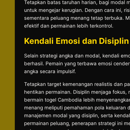
Tetapkan batas taruhan harian, bagi modal m
untuk mengejar kerugian. Dengan cara ini, ri
sementara peluang menang tetap terbuka. M
efektif dan permainan lebih terkontrol.
Kendali Emosi dan Disipli
Selain strategi angka dan modal, kendali emos
berhasil. Pemain yang terbawa emosi cende
angka secara impulsif.
Tetapkan target kemenangan realistis dan pat
hentikan permainan. Disiplin menjaga foku
bermain togel Cambodia lebih menyenangkan.
menang meliputi pemahaman pola keluaran dan
manajemen modal yang disiplin, serta kendal
permainan peluang, penerapan strategi ini m