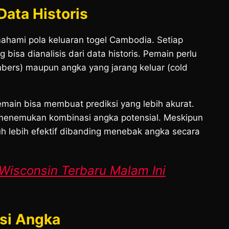
Data Historis
hami pola keluaran togel Cambodia. Setiap
isa dianalisis dari data historis. Pemain perlu
bers) maupun angka yang jarang keluar (cold
main bisa membuat prediksi yang lebih akurat.
 menemukan kombinasi angka potensial. Meskipun
uh lebih efektif dibanding menebak angka secara
 Wisconsin Terbaru Malam Ini
si Angka