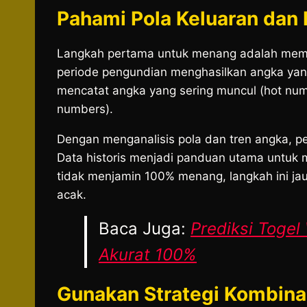
Pahami Pola Keluaran dan 
Langkah pertama untuk menang adalah mema
periode pengundian menghasilkan angka yang b
mencatat angka yang sering muncul (hot num
numbers).
Dengan menganalisis pola dan tren angka, pe
Data historis menjadi panduan utama untuk
tidak menjamin 100% menang, langkah ini ja
acak.
Baca Juga:
Prediksi Togel
Akurat 100%
Gunakan Strategi Kombina