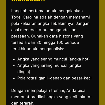
Langkah pertama untuk mengalahkan
Togel Carolina adalah dengan memahami
pola keluaran angka sebelumnya. Jangan
asal menebak atau mengandalkan
perasaan. Gunakan data historis yang
tersedia dari 30 hingga 100 periode
terakhir untuk menganalisis:
Angka yang sering muncul (angka hot)
Angka yang jarang muncul (angka
dingin)
Pola rotasi ganjil-genap dan besar-kecil
Dengan mempelajari tren ini, Anda bisa
membuat prediksi angka yang lebih akurat
dan terarah.