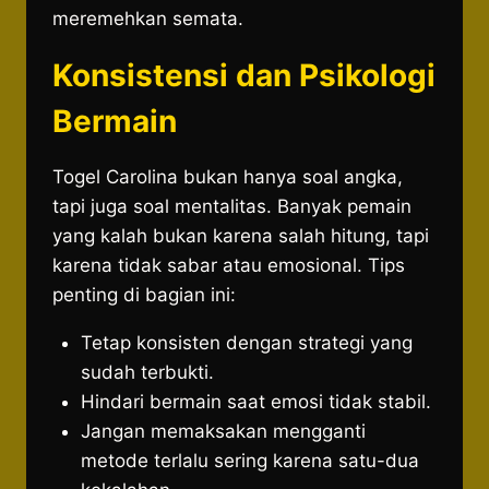
meremehkan semata.
Konsistensi dan Psikologi
Bermain
Togel Carolina bukan hanya soal angka,
tapi juga soal mentalitas. Banyak pemain
yang kalah bukan karena salah hitung, tapi
karena tidak sabar atau emosional. Tips
penting di bagian ini:
Tetap konsisten dengan strategi yang
sudah terbukti.
Hindari bermain saat emosi tidak stabil.
Jangan memaksakan mengganti
metode terlalu sering karena satu-dua