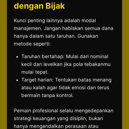
dengan Bijak
Kunci penting lainnya adalah modal
manajemen. Jangan habiskan semua dana
hanya dalam satu taruhan. Gunakan
metode seperti:
Taruhan bertahap: Mulai dari nominal
kecil dan levelkan jika pola tebakanmu
mulai tepat.
Target harian: Tentukan batas menang
atau kalah agar tidak emosi dan terus
bermain tanpa kontrol.
Pemain profesional selalu mengedepankan
strategi keuangan yang disiplin, bukan
hanya mengandalkan perasaan atau