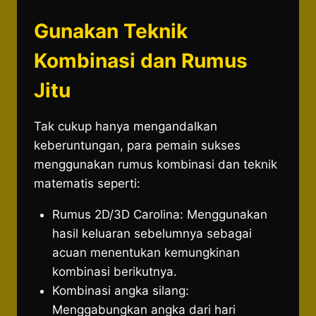
Gunakan Teknik
Kombinasi dan Rumus
Jitu
Tak cukup hanya mengandalkan
keberuntungan, para pemain sukses
menggunakan rumus kombinasi dan teknik
matematis seperti:
Rumus 2D/3D Carolina: Menggunakan
hasil keluaran sebelumnya sebagai
acuan menentukan kemungkinan
kombinasi berikutnya.
Kombinasi angka silang:
Menggabungkan angka dari hari