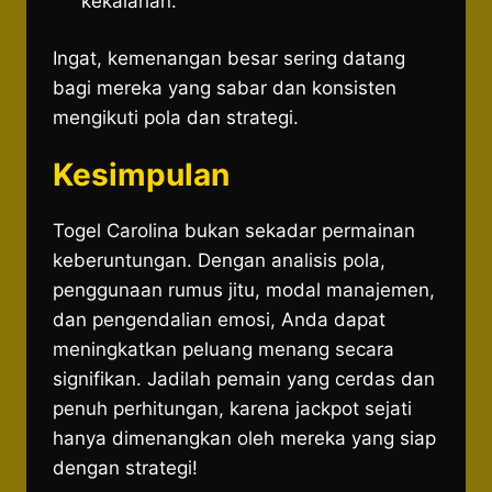
kekalahan.
Ingat, kemenangan besar sering datang
bagi mereka yang sabar dan konsisten
mengikuti pola dan strategi.
Kesimpulan
Togel Carolina bukan sekadar permainan
keberuntungan. Dengan analisis pola,
penggunaan rumus jitu, modal manajemen,
dan pengendalian emosi, Anda dapat
meningkatkan peluang menang secara
signifikan. Jadilah pemain yang cerdas dan
penuh perhitungan, karena jackpot sejati
hanya dimenangkan oleh mereka yang siap
dengan strategi!