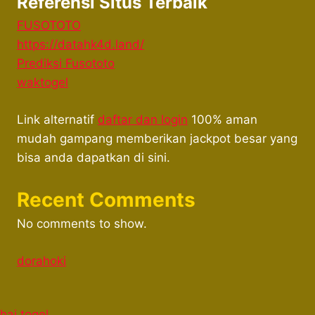
Referensi Situs Terbaik
FUSOTOTO
https://datahk4d.land/
Prediksi Fusototo
waktogel
Link alternatif
daftar dan login
100% aman
mudah gampang memberikan jackpot besar yang
bisa anda dapatkan di sini.
Recent Comments
No comments to show.
dorahoki
hai togel