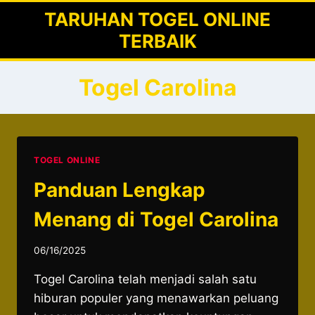
Skip
TARUHAN TOGEL ONLINE
to
TERBAIK
content
Togel Carolina
TOGEL ONLINE
Panduan Lengkap
Menang di Togel Carolina
06/16/2025
Togel Carolina telah menjadi salah satu
hiburan populer yang menawarkan peluang