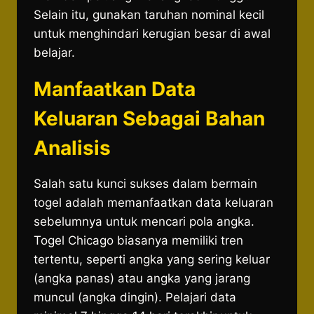
Selain itu, gunakan taruhan nominal kecil
untuk menghindari kerugian besar di awal
belajar.
Manfaatkan Data
Keluaran Sebagai Bahan
Analisis
Salah satu kunci sukses dalam bermain
togel adalah memanfaatkan data keluaran
sebelumnya untuk mencari pola angka.
Togel Chicago biasanya memiliki tren
tertentu, seperti angka yang sering keluar
(angka panas) atau angka yang jarang
muncul (angka dingin). Pelajari data