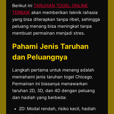
Berikut ini
TARUHAN TOGEL ONLINE
TERBAIK
akan memberikan teknik rahasia
yang bisa diterapkan tanpa ribet, sehingga
peluang menang bisa meningkat tanpa
membuat permainan menjadi stres.
Pahami Jenis Taruhan
dan Peluangnya
Langkah pertama untuk menang adalah
memahami jenis taruhan togel Chicago.
Permainan ini biasanya menawarkan
taruhan 2D, 3D, dan 4D dengan peluang
dan hadiah yang berbeda:
2D: Modal rendah, risiko kecil, hadiah