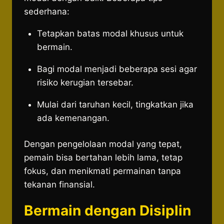
sederhana:
Tetapkan batas modal khusus untuk
bermain.
Bagi modal menjadi beberapa sesi agar
risiko kerugian tersebar.
Mulai dari taruhan kecil, tingkatkan jika
ada kemenangan.
Dengan pengelolaan modal yang tepat,
pemain bisa bertahan lebih lama, tetap
fokus, dan menikmati permainan tanpa
tekanan finansial.
Bermain dengan Disiplin