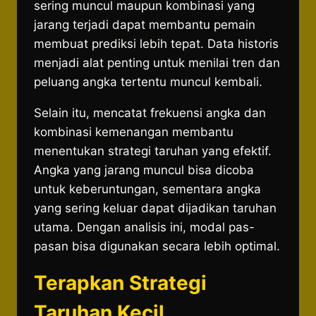
sering muncul maupun kombinasi yang
jarang terjadi dapat membantu pemain
membuat prediksi lebih tepat. Data historis
menjadi alat penting untuk menilai tren dan
peluang angka tertentu muncul kembali.
Selain itu, mencatat frekuensi angka dan
kombinasi kemenangan membantu
menentukan strategi taruhan yang efektif.
Angka yang jarang muncul bisa dicoba
untuk keberuntungan, sementara angka
yang sering keluar dapat dijadikan taruhan
utama. Dengan analisis ini, modal pas-
pasan bisa digunakan secara lebih optimal.
Terapkan Strategi
Taruhan Kecil