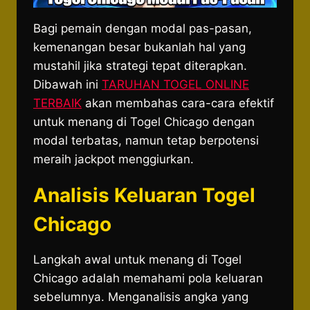
Bagi pemain dengan modal pas-pasan,
kemenangan besar bukanlah hal yang
mustahil jika strategi tepat diterapkan.
Dibawah ini
TARUHAN TOGEL ONLINE
TERBAIK
akan membahas cara-cara efektif
untuk menang di Togel Chicago dengan
modal terbatas, namun tetap berpotensi
meraih jackpot menggiurkan.
Analisis Keluaran Togel
Chicago
Langkah awal untuk menang di Togel
Chicago adalah memahami pola keluaran
sebelumnya. Menganalisis angka yang