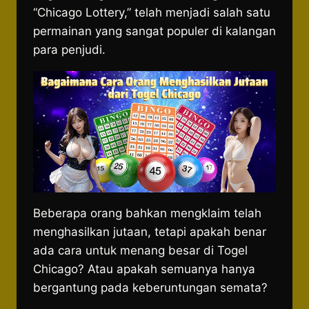
“Chicago Lottery,” telah menjadi salah satu
permainan yang sangat populer di kalangan
para penjudi.
Beberapa orang bahkan mengklaim telah
menghasilkan jutaan, tetapi apakah benar
ada cara untuk menang besar di Togel
Chicago? Atau apakah semuanya hanya
bergantung pada keberuntungan semata?