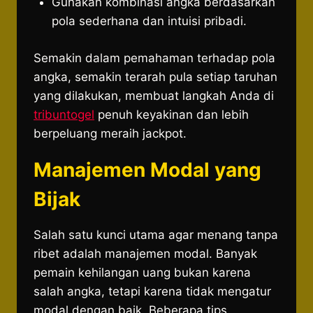
Gunakan kombinasi angka berdasarkan
pola sederhana dan intuisi pribadi.
Semakin dalam pemahaman terhadap pola
angka, semakin terarah pula setiap taruhan
yang dilakukan, membuat langkah Anda di
tribuntogel
penuh keyakinan dan lebih
berpeluang meraih jackpot.
Manajemen Modal yang
Bijak
Salah satu kunci utama agar menang tanpa
ribet adalah manajemen modal. Banyak
pemain kehilangan uang bukan karena
salah angka, tetapi karena tidak mengatur
modal dengan baik. Beberapa tips