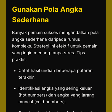
Gunakan Pola Angka
Sederhana
Banyak pemain sukses mengandalkan pola
angka sederhana daripada rumus
kompleks. Strategi ini efektif untuk pemain
yang ingin menang tanpa stres. Tips
praktis:
Catat hasil undian beberapa putaran
terakhir.
Identifikasi angka yang sering keluar
(hot numbers) dan angka yang jarang
muncul (cold numbers).