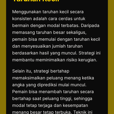
Menggunakan taruhan kecil secara
konsisten adalah cara cerdas untuk
bermain dengan modal terbatas. Daripada
memasang taruhan besar sekaligus,
pemain bisa memulai dengan taruhan kecil
dan menyesuaikan jumlah taruhan
berdasarkan hasil yang muncul. Strategi ini
membantu meminimalkan risiko kerugian.
Selain itu, strategi bertahap
memaksimalkan peluang menang ketika
angka yang diprediksi mulai muncul.
Pemain bisa menambah taruhan secara
bertahap saat peluang tinggi, sehingga
modal tetap terjaga dan kesempatan
menang besar tetap terbuka. Teknik ini