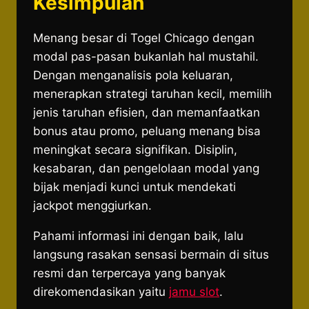
Kesimpulan
Menang besar di Togel Chicago dengan
modal pas-pasan bukanlah hal mustahil.
Dengan menganalisis pola keluaran,
menerapkan strategi taruhan kecil, memilih
jenis taruhan efisien, dan memanfaatkan
bonus atau promo, peluang menang bisa
meningkat secara signifikan. Disiplin,
kesabaran, dan pengelolaan modal yang
bijak menjadi kunci untuk mendekati
jackpot menggiurkan.
Pahami informasi ini dengan baik, lalu
langsung rasakan sensasi bermain di situs
resmi dan terpercaya yang banyak
direkomendasikan yaitu
jamu slot
.