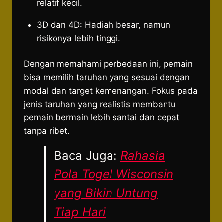
relatif kecil.
3D dan 4D: Hadiah besar, namun
risikonya lebih tinggi.
Dengan memahami perbedaan ini, pemain
bisa memilih taruhan yang sesuai dengan
modal dan target kemenangan. Fokus pada
jenis taruhan yang realistis membantu
pemain bermain lebih santai dan cepat
tanpa ribet.
Baca Juga:
Rahasia
Pola Togel Wisconsin
yang Bikin Untung
Tiap Hari