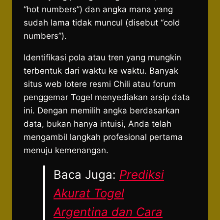
“hot numbers”) dan angka mana yang
sudah lama tidak muncul (disebut “cold
numbers”).
Identifikasi pola atau tren yang mungkin
terbentuk dari waktu ke waktu. Banyak
situs web lotere resmi Chili atau forum
penggemar Togel menyediakan arsip data
ini. Dengan memilih angka berdasarkan
data, bukan hanya intuisi, Anda telah
mengambil langkah profesional pertama
menuju kemenangan.
Baca Juga:
Prediksi
Akurat Togel
Argentina dan Cara