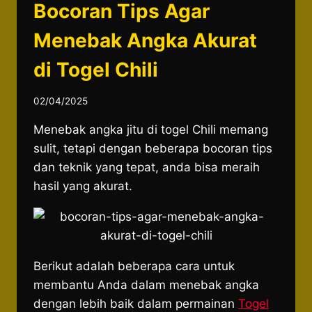
Bocoran Tips Agar
Menebak Angka Akurat
di Togel Chili
02/04/2025
Menebak angka jitu di togel Chili memang
sulit, tetapi dengan beberapa bocoran tips
dan teknik yang tepat, anda bisa meraih
hasil yang akurat.
Berikut adalah beberapa cara untuk
membantu Anda dalam menebak angka
dengan lebih baik dalam permainan
Togel