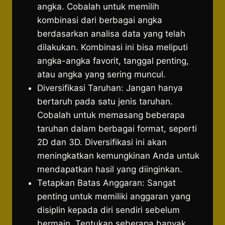
angka. Cobalah untuk memilih
kombinasi dari berbagai angka
berdasarkan analisa data yang telah
dilakukan. Kombinasi ini bisa meliputi
angka-angka favorit, tanggal penting,
atau angka yang sering muncul.
Diversifikasi Taruhan: Jangan hanya
bertaruh pada satu jenis taruhan.
Cobalah untuk memasang beberapa
taruhan dalam berbagai format, seperti
2D dan 3D. Diversifikasi ini akan
meningkatkan kemungkinan Anda untuk
mendapatkan hasil yang diinginkan.
Tetapkan Batas Anggaran: Sangat
penting untuk memiliki anggaran yang
disiplin kepada diri sendiri sebelum
bermain. Tentukan seberapa banyak