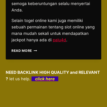
semoga keberuntungan selalu menyertai
Anda.
Selain togel online kami juga memiliki
sebuah permainan tentang slot online yang
mana mudah sekali untuk mendapatkan
jackpot hanya ada di
palu4d
.
BOCORAN
READ MORE
TIPS
AGAR
MENEBAK
ANGKA
NEED BACKLINK HIGH QUALITY and RELEVANT
AKURAT
?
let us help.
click here
DI
TOGEL
CHILI