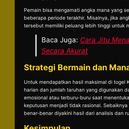
Pemain bisa mengamati angka mana yang ser
beberapa periode terakhir. Misalnya, jika an
tersebut memiliki peluang lebih tinggi untuk
Baca Juga:
Cara Jitu Mena
Secara Akurat
Strategi Bermain dan Ma
Untuk mendapatkan hasil maksimal di togel 
harian dan jumlah taruhan yang digunakan da
emosional atau terburu-buru saat menentuka
keputusan menjadi tidak rasional. Sebaikny
benar-benar diyakini hasil dari analisis dan
Kesimpulan