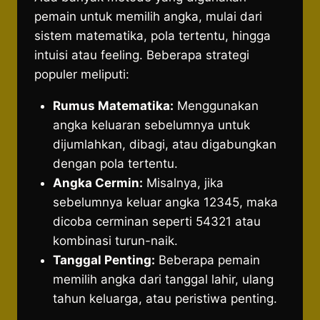
pemain untuk memilih angka, mulai dari
sistem matematika, pola tertentu, hingga
intuisi atau feeling. Beberapa strategi
populer meliputi:
Rumus Matematika:
Menggunakan
angka keluaran sebelumnya untuk
dijumlahkan, dibagi, atau digabungkan
dengan pola tertentu.
Angka Cermin:
Misalnya, jika
sebelumnya keluar angka 12345, maka
dicoba cerminan seperti 54321 atau
kombinasi turun-naik.
Tanggal Penting:
Beberapa pemain
memilih angka dari tanggal lahir, ulang
tahun keluarga, atau peristiwa penting.