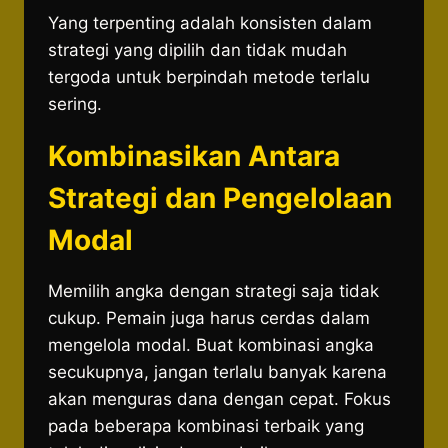
Yang terpenting adalah konsisten dalam
strategi yang dipilih dan tidak mudah
tergoda untuk berpindah metode terlalu
sering.
Kombinasikan Antara
Strategi dan Pengelolaan
Modal
Memilih angka dengan strategi saja tidak
cukup. Pemain juga harus cerdas dalam
mengelola modal. Buat kombinasi angka
secukupnya, jangan terlalu banyak karena
akan menguras dana dengan cepat. Fokus
pada beberapa kombinasi terbaik yang