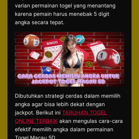
varian permainan togel yang menantang
karena pemain harus menebak 5 digit
angka secara tepat.
Dibutuhkan strategi cerdas dalam memilih
angka agar bisa lebih dekat dengan
jackpot. Berikut ini
TARUHAN TOGEL
ONLINE TERBAIK
akan mengulas cara-cara
efektif memilih angka dalam permainan
Togel Macau 5D.