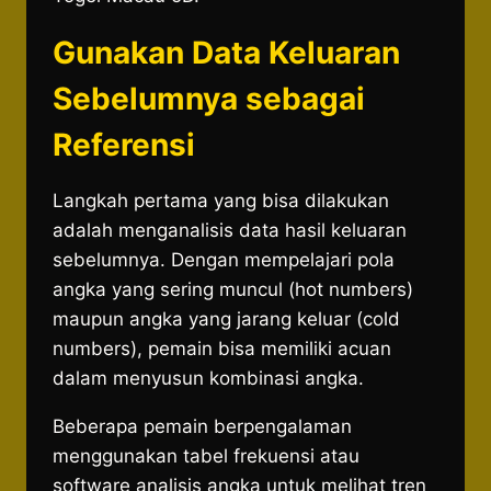
Gunakan Data Keluaran
Sebelumnya sebagai
Referensi
Langkah pertama yang bisa dilakukan
adalah menganalisis data hasil keluaran
sebelumnya. Dengan mempelajari pola
angka yang sering muncul (hot numbers)
maupun angka yang jarang keluar (cold
numbers), pemain bisa memiliki acuan
dalam menyusun kombinasi angka.
Beberapa pemain berpengalaman
menggunakan tabel frekuensi atau
software analisis angka untuk melihat tren