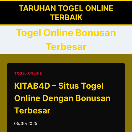
Skip
TARUHAN TOGEL ONLINE
to
TERBAIK
content
Togel Online Bonusan
Terbesar
TOGEL ONLINE
KITAB4D – Situs Togel
Online Dengan Bonusan
Terbesar
05/30/2025