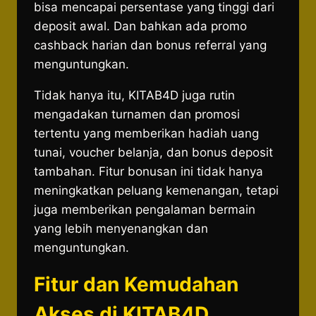
bisa mencapai persentase yang tinggi dari
deposit awal. Dan bahkan ada promo
cashback harian dan bonus referral yang
menguntungkan.
Tidak hanya itu, KITAB4D juga rutin
mengadakan turnamen dan promosi
tertentu yang memberikan hadiah uang
tunai, voucher belanja, dan bonus deposit
tambahan. Fitur bonusan ini tidak hanya
meningkatkan peluang kemenangan, tetapi
juga memberikan pengalaman bermain
yang lebih menyenangkan dan
menguntungkan.
Fitur dan Kemudahan
Akses di KITAB4D