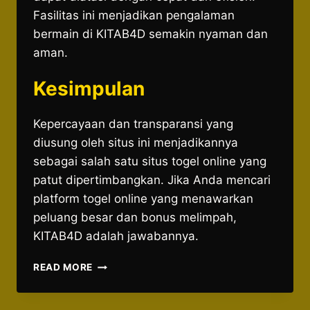
Fasilitas ini menjadikan pengalaman
bermain di KITAB4D semakin nyaman dan
aman.
Kesimpulan
Kepercayaan dan transparansi yang
diusung oleh situs ini menjadikannya
sebagai salah satu situs togel online yang
patut dipertimbangkan. Jika Anda mencari
platform togel online yang menawarkan
peluang besar dan bonus melimpah,
KITAB4D adalah jawabannya.
KITAB4D
READ MORE
–
SITUS
TOGEL