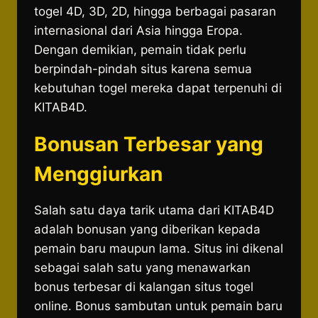
togel 4D, 3D, 2D, hingga berbagai pasaran
internasional dari Asia hingga Eropa.
Dengan demikian, pemain tidak perlu
berpindah-pindah situs karena semua
kebutuhan togel mereka dapat terpenuhi di
KITAB4D.
Bonusan Terbesar yang
Menggiurkan
Salah satu daya tarik utama dari KITAB4D
adalah bonusan yang diberikan kepada
pemain baru maupun lama. Situs ini dikenal
sebagai salah satu yang menawarkan
bonus terbesar di kalangan situs togel
online. Bonus sambutan untuk pemain baru