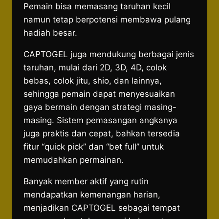
Pemain bisa memasang taruhan kecil
namun tetap berpotensi membawa pulang
hadiah besar.
CAPTOGEL juga mendukung berbagai jenis
taruhan, mulai dari 2D, 3D, 4D, colok
bebas, colok jitu, shio, dan lainnya,
sehingga pemain dapat menyesuaikan
gaya bermain dengan strategi masing-
masing. Sistem pemasangan angkanya
juga praktis dan cepat, bahkan tersedia
fitur “quick pick” dan “bet full” untuk
memudahkan permainan.
Banyak member aktif yang rutin
mendapatkan kemenangan harian,
menjadikan CAPTOGEL sebagai tempat