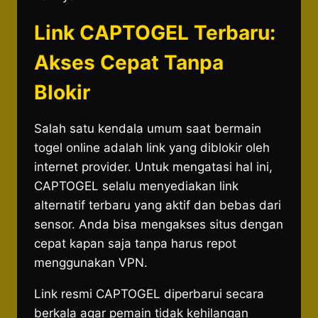
Link CAPTOGEL Terbaru:
Akses Cepat Tanpa
Blokir
Salah satu kendala umum saat bermain
togel online adalah link yang diblokir oleh
internet provider. Untuk mengatasi hal ini,
CAPTOGEL selalu menyediakan link
alternatif terbaru yang aktif dan bebas dari
sensor. Anda bisa mengakses situs dengan
cepat kapan saja tanpa harus repot
menggunakan VPN.
Link resmi CAPTOGEL diperbarui secara
berkala agar pemain tidak kehilangan