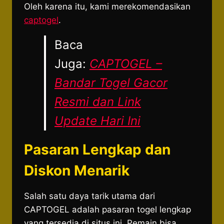
Oleh karena itu, kami merekomendasikan
captogel
.
Baca
Juga:
CAPTOGEL –
Bandar Togel Gacor
Resmi dan Link
Update Hari Ini
Pasaran Lengkap dan
Diskon Menarik
Salah satu daya tarik utama dari
CAPTOGEL adalah pasaran togel lengkap
yang tersedia di situs ini. Pemain bisa