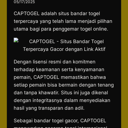
05/17/2025
CAPTOGEL adalah situs bandar togel
terpercaya yang telah lama menjadi pilihan
utama bagi para penggemar togel online.
Dengan lisensi resmi dan komitmen
terhadap keamanan serta kenyamanan
pemain, CAPTOGEL memastikan bahwa
setiap pemain bisa bermain dengan tenang
dan tanpa khawatir. Situs ini juga dikenal
dengan integritasnya dalam menyediakan
hasil yang transparan dan adil.
Sebagai bandar togel gacor, CAPTOGEL