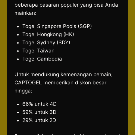
beberapa pasaran populer yang bisa Anda
mainkan:
Togel Singapore Pools (SGP)
Togel Hongkong (HK)
Togel Sydney (SDY)
Togel Taiwan
Togel Cambodia
Untuk mendukung kemenangan pemain,
CAPTOGEL memberikan diskon besar
hingga:
66% untuk 4D
59% untuk 3D
29% untuk 2D