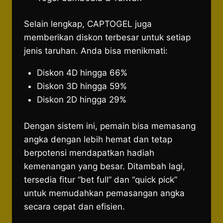
Selain lengkap, CAPTOGEL juga
memberikan diskon terbesar untuk setiap
jenis taruhan. Anda bisa menikmati:
Diskon 4D hingga 66%
Diskon 3D hingga 59%
Diskon 2D hingga 29%
Dengan sistem ini, pemain bisa memasang
angka dengan lebih hemat dan tetap
berpotensi mendapatkan hadiah
kemenangan yang besar. Ditambah lagi,
tersedia fitur “bet full” dan “quick pick”
untuk memudahkan pemasangan angka
secara cepat dan efisien.