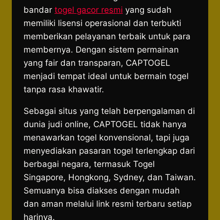
bandar
togel gacor resmi
yang sudah
memiliki lisensi operasional dan terbukti
memberikan pelayanan terbaik untuk para
membernya. Dengan sistem permainan
yang fair dan transparan, CAPTOGEL
menjadi tempat ideal untuk bermain togel
tanpa rasa khawatir.
Sebagai situs yang telah berpengalaman di
dunia judi online, CAPTOGEL tidak hanya
menawarkan togel konvensional, tapi juga
menyediakan pasaran togel terlengkap dari
berbagai negara, termasuk Togel
Singapore, Hongkong, Sydney, dan Taiwan.
Semuanya bisa diakses dengan mudah
dan aman melalui link resmi terbaru setiap
harinya.