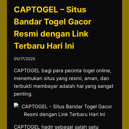
RESMI
GACOR
CAPTOGEL – Situs
TERPERCAYA
Bandar Togel Gacor
Resmi dengan Link
Terbaru Hari Ini
05/17/2025
CAPTOGEL bagi para pecinta togel online,
menemukan situs yang resmi, aman, dan
terbukti membayar adalah hal yang sangat
penting.
CAPTOGEL hadir sebagai salah satu