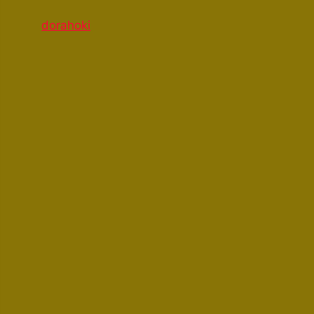
dorahoki