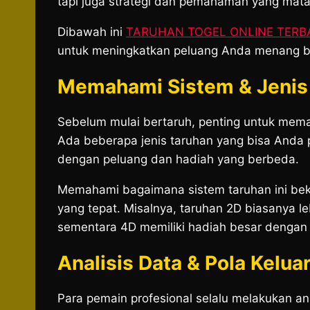
tapi juga strategi dan pemahaman yang mata
Dibawah ini
TARUHAN TOGEL ONLINE TERB
untuk meningkatkan peluang Anda menang be
Memahami Sistem & Jenis 
Sebelum mulai bertaruh, penting untuk mema
Ada beberapa jenis taruhan yang bisa Anda p
dengan peluang dan hadiah yang berbeda.
Memahami bagaimana sistem taruhan ini be
yang tepat. Misalnya, taruhan 2D biasanya l
sementara 4D memiliki hadiah besar dengan
Analisis Data & Pola Kelu
Para pemain profesional selalu melakukan ana