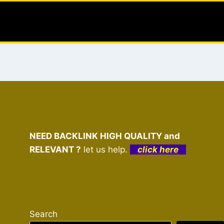
NEED BACKLINK HIGH QUALITY and
RELEVANT ?
let us help.
click here
Search