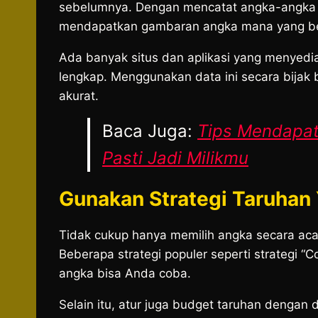
sebelumnya. Dengan mencatat angka-angka y
mendapatkan gambaran angka mana yang ber
Ada banyak situs dan aplikasi yang menyediak
lengkap. Menggunakan data ini secara bijak
akurat.
Baca Juga:
Tips Mendapat
Pasti Jadi Milikmu
Gunakan Strategi Taruhan
Tidak cukup hanya memilih angka secara acak
Beberapa strategi populer seperti strategi “
angka bisa Anda coba.
Selain itu, atur juga budget taruhan dengan di