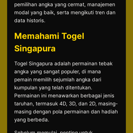
pemilihan angka yang cermat, manajemen
modal yang baik, serta mengikuti tren dan
data historis.
Memahami Togel
Singapura
Togel Singapura adalah permainan tebak
angka yang sangat populer, di mana
pemain memilih sejumlah angka dari
kumpulan yang telah ditentukan.
Permainan ini menawarkan berbagai jenis
taruhan, termasuk 4D, 3D, dan 2D, masing-
masing dengan pola permainan dan hadiah
yang berbeda.
Sebelum memulai, penting untuk