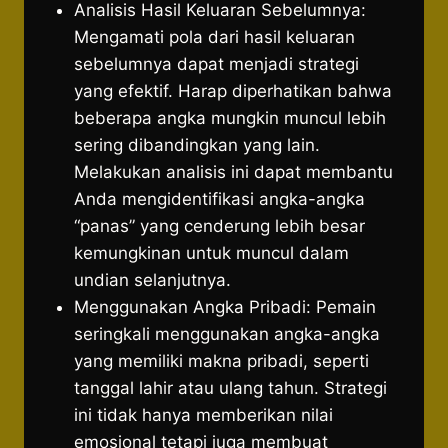
Analisis Hasil Keluaran Sebelumnya:
Mengamati pola dari hasil keluaran
sebelumnya dapat menjadi strategi
yang efektif. Harap diperhatikan bahwa
beberapa angka mungkin muncul lebih
sering dibandingkan yang lain.
Melakukan analisis ini dapat membantu
Anda mengidentifikasi angka-angka
“panas” yang cenderung lebih besar
kemungkinan untuk muncul dalam
undian selanjutnya.
Menggunakan Angka Pribadi: Pemain
seringkali menggunakan angka-angka
yang memiliki makna pribadi, seperti
tanggal lahir atau ulang tahun. Strategi
ini tidak hanya memberikan nilai
emosional tetapi juga membuat