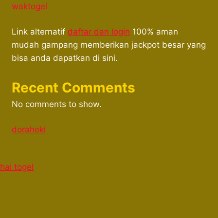
waktogel
Link alternatif
daftar dan login
100% aman
mudah gampang memberikan jackpot besar yang
bisa anda dapatkan di sini.
Recent Comments
No comments to show.
dorahoki
hai togel