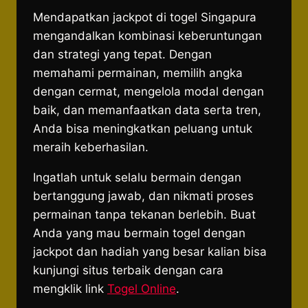
​Mendapatkan jackpot di togel Singapura
mengandalkan kombinasi keberuntungan
dan strategi yang tepat.​ Dengan
memahami permainan, memilih angka
dengan cermat, mengelola modal dengan
baik, dan memanfaatkan data serta tren,
Anda bisa meningkatkan peluang untuk
meraih keberhasilan.
Ingatlah untuk selalu bermain dengan
bertanggung jawab, dan nikmati proses
permainan tanpa tekanan berlebih. Buat
Anda yang mau bermain togel dengan
jackpot dan hadiah yang besar kalian bisa
kunjungi situs terbaik dengan cara
mengklik link
Togel Online
.