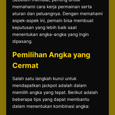
memahami cara kerja permainan serta
aturan dan peluangnya. Dengan memahami
aspek-aspek ini, pemain bisa membuat
keputusan yang lebih baik saat
menentukan angka-angka yang ingin
dipasang.
Pemilihan Angka yang
Cermat
Salah satu langkah kunci untuk
mendapatkan jackpot adalah dalam
memilih angka yang tepat. Berikut adalah
beberapa tips yang dapat membantu
dalam menentukan kombinasi angka: