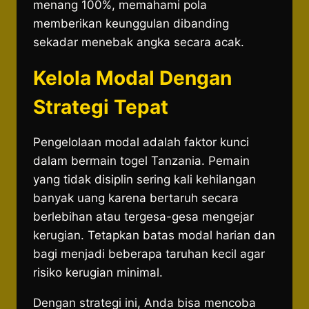
menang 100%, memahami pola
memberikan keunggulan dibanding
sekadar menebak angka secara acak.
Kelola Modal Dengan
Strategi Tepat
Pengelolaan modal adalah faktor kunci
dalam bermain togel Tanzania. Pemain
yang tidak disiplin sering kali kehilangan
banyak uang karena bertaruh secara
berlebihan atau tergesa-gesa mengejar
kerugian. Tetapkan batas modal harian dan
bagi menjadi beberapa taruhan kecil agar
risiko kerugian minimal.
Dengan strategi ini, Anda bisa mencoba