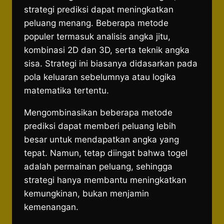
strategi prediksi dapat meningkatkan
peluang menang. Beberapa metode
populer termasuk analisis angka jitu,
kombinasi 2D dan 3D, serta teknik angka
sisa. Strategi ini biasanya didasarkan pada
pola keluaran sebelumnya atau logika
matematika tertentu.
Mengombinasikan beberapa metode
prediksi dapat memberi peluang lebih
besar untuk mendapatkan angka yang
tepat. Namun, tetap diingat bahwa togel
adalah permainan peluang, sehingga
strategi hanya membantu meningkatkan
kemungkinan, bukan menjamin
kemenangan.