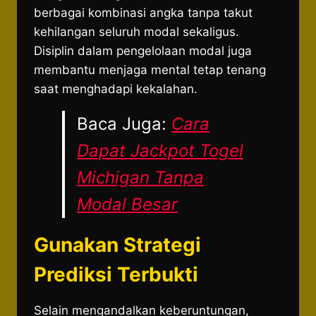
berbagai kombinasi angka tanpa takut
kehilangan seluruh modal sekaligus.
Disiplin dalam pengelolaan modal juga
membantu menjaga mental tetap tenang
saat menghadapi kekalahan.
Baca Juga:
Cara
Dapat Jackpot Togel
Michigan Tanpa
Modal Besar
Gunakan Strategi
Prediksi Terbukti
Selain mengandalkan keberuntungan,