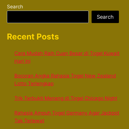
Search
Search
Recent Posts
Cara Mudah Raih Cuan Besar di Togel Kuwait
Hari Ini
Bocoran Angka Rahasia Togel New Zealand
Lotto Terlengkap
Trik Terbukti Menang di Togel Chicago Night
Rahasia Ampuh Togel Germany Agar Jackpot
Tak Terlewat