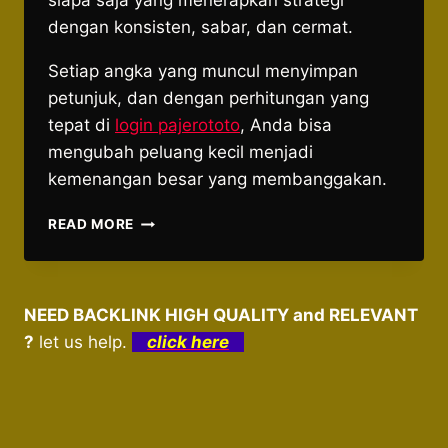
siapa saja yang menerapkan strategi
dengan konsisten, sabar, dan cermat.
Setiap angka yang muncul menyimpan
petunjuk, dan dengan perhitungan yang
tepat di
login pajerototo
, Anda bisa
mengubah peluang kecil menjadi
kemenangan besar yang membanggakan.
CARA
READ MORE
EFEKTIF
DAN
AKURAT
99%
NEED BACKLINK HIGH QUALITY and RELEVANT
SAAT
?
let us help.
click here
BERMAIN
TOGEL
TANZANIA