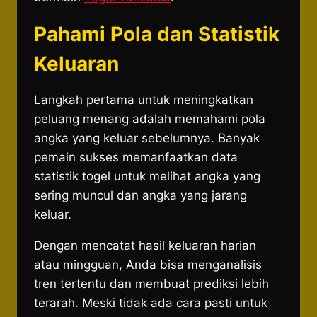
Pahami Pola dan Statistik
Keluaran
Langkah pertama untuk meningkatkan
peluang menang adalah memahami pola
angka yang keluar sebelumnya. Banyak
pemain sukses memanfaatkan data
statistik togel untuk melihat angka yang
sering muncul dan angka yang jarang
keluar.
Dengan mencatat hasil keluaran harian
atau mingguan, Anda bisa menganalisis
tren tertentu dan membuat prediksi lebih
terarah. Meski tidak ada cara pasti untuk