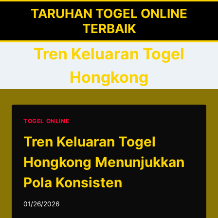
Skip
TARUHAN TOGEL ONLINE
to
TERBAIK
content
Tren Keluaran Togel
Hongkong
TOGEL ONLINE
Tren Keluaran Togel
Hongkong Menunjukkan
Pola Konsisten
01/26/2026