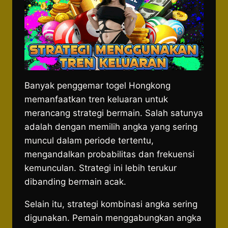
Banyak penggemar togel Hongkong
memanfaatkan tren keluaran untuk
merancang strategi bermain. Salah satunya
adalah dengan memilih angka yang sering
muncul dalam periode tertentu,
mengandalkan probabilitas dan frekuensi
kemunculan. Strategi ini lebih terukur
dibanding bermain acak.
Selain itu, strategi kombinasi angka sering
digunakan. Pemain menggabungkan angka