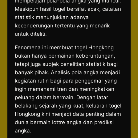
mempelajari pola-pola angka yang muncul.
Meskipun hasil togel bersifat acak, catatan
statistik menunjukkan adanya
kecenderungan tertentu yang menarik
untuk diteliti.
Fenomena ini membuat togel Hongkong
bukan hanya permainan keberuntungan,
tetapi juga subjek penelitian statistik bagi
banyak pihak. Analisis pola angka menjadi
kegiatan rutin bagi para penggemar yang
ingin memahami tren dan meningkatkan
peluang dalam bermain. Dengan latar
belakang sejarah yang kuat, keluaran togel
Hongkong kini menjadi data penting dalam
dunia bermain lottre angka dan prediksi
angka.