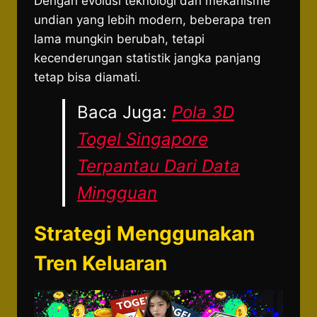
Dengan evolusi teknologi dan mekanisme
undian yang lebih modern, beberapa tren
lama mungkin berubah, tetapi
kecenderungan statistik jangka panjang
tetap bisa diamati.
Baca Juga:
Pola 3D
Togel Singapore
Terpantau Dari Data
Mingguan
Strategi Menggunakan
Tren Keluaran