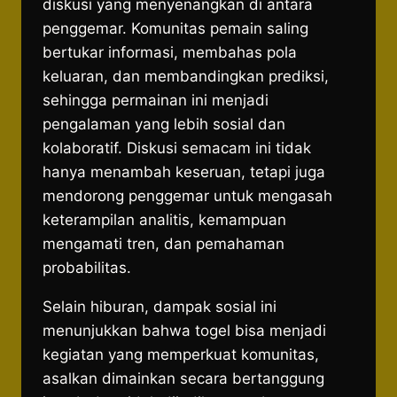
diskusi yang menyenangkan di antara
penggemar. Komunitas pemain saling
bertukar informasi, membahas pola
keluaran, dan membandingkan prediksi,
sehingga permainan ini menjadi
pengalaman yang lebih sosial dan
kolaboratif. Diskusi semacam ini tidak
hanya menambah keseruan, tetapi juga
mendorong penggemar untuk mengasah
keterampilan analitis, kemampuan
mengamati tren, dan pemahaman
probabilitas.
Selain hiburan, dampak sosial ini
menunjukkan bahwa togel bisa menjadi
kegiatan yang memperkuat komunitas,
asalkan dimainkan secara bertanggung