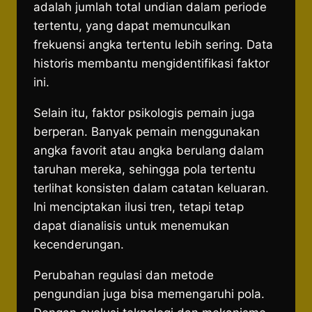
adalah jumlah total undian dalam periode
tertentu, yang dapat memunculkan
frekuensi angka tertentu lebih sering. Data
historis membantu mengidentifikasi faktor
ini.
Selain itu, faktor psikologis pemain juga
berperan. Banyak pemain menggunakan
angka favorit atau angka berulang dalam
taruhan mereka, sehingga pola tertentu
terlihat konsisten dalam catatan keluaran.
Ini menciptakan ilusi tren, tetapi tetap
dapat dianalisis untuk menemukan
kecenderungan.
Perubahan regulasi dan metode
pengundian juga bisa memengaruhi pola.