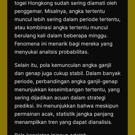
togel Hongkong sudah sering diamati oleh
penggemar. Misalnya, angka tertentu
muncul lebih sering dalam periode tertentu,
atau kombinasi angka tertentu muncul
berulang kali dalam beberapa minggu.
Fenomena ini menarik bagi mereka yang
menyukai analisis probabilitas.
Selain itu, pola kemunculan angka ganjil
dan genap juga cukup stabil. Dalam banyak
periode, perbandingan angka ganjil-genap
menunjukkan keseimbangan tertentu, yang
sering dijadikan acuan dalam strategi
prediksi. Ini menunjukkan bahwa meskipun
permainan acak, statistik jangka panjang
menampilkan tren yang dapat dianalisis.