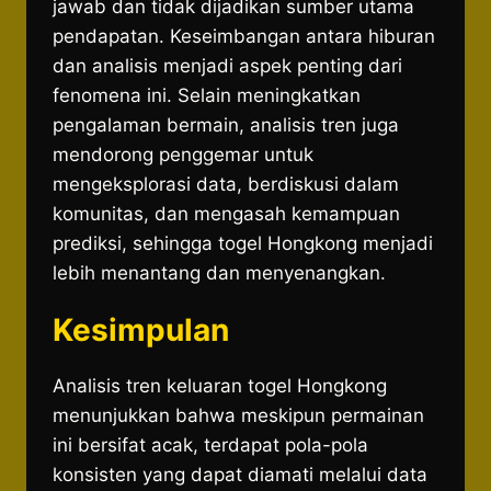
jawab dan tidak dijadikan sumber utama
pendapatan. Keseimbangan antara hiburan
dan analisis menjadi aspek penting dari
fenomena ini. Selain meningkatkan
pengalaman bermain, analisis tren juga
mendorong penggemar untuk
mengeksplorasi data, berdiskusi dalam
komunitas, dan mengasah kemampuan
prediksi, sehingga togel Hongkong menjadi
lebih menantang dan menyenangkan.
Kesimpulan
Analisis tren keluaran togel Hongkong
menunjukkan bahwa meskipun permainan
ini bersifat acak, terdapat pola-pola
konsisten yang dapat diamati melalui data