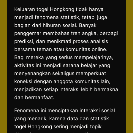
Keluaran togel Hongkong tidak hanya
menjadi fenomena statistik, tetapi juga
bagian dari hiburan sosial. Banyak
penggemar membahas tren angka, berbagi
prediksi, dan menikmati proses analisis
bersama teman atau komunitas online.
Bagi mereka yang serius mempelajarinya,
aktivitas ini menjadi sarana belajar yang
menyenangkan sekaligus memperkuat
koneksi dengan anggota komunitas lain,
menjadikan setiap interaksi lebih bermakna
dan bermanfaat.
Fenomena ini menciptakan interaksi sosial
yang menarik, karena data dan statistik
togel Hongkong sering menjadi topik