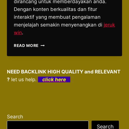
dirancang untuk memberdayakan anda.
Dengan konten berkualitas dan fitur
interaktif yang membuat pengalaman
menjelajah semakin menyenangkan di
jeruk
win
.
TRIK
READ MORE
AMPUH
MENINGKATKAN
PELUANG
JACKPOT
NEED BACKLINK HIGH QUALITY and RELEVANT
TOGEL
?
let us help.
click here
RUSIA
Search
Search