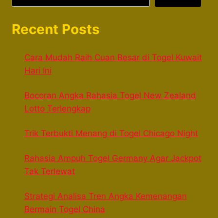
Recent Posts
Cara Mudah Raih Cuan Besar di Togel Kuwait
Hari Ini
Bocoran Angka Rahasia Togel New Zealand
Lotto Terlengkap
Trik Terbukti Menang di Togel Chicago Night
Rahasia Ampuh Togel Germany Agar Jackpot
Tak Terlewat
Strategi Analisa Tren Angka Kemenangan
Bermain Togel China