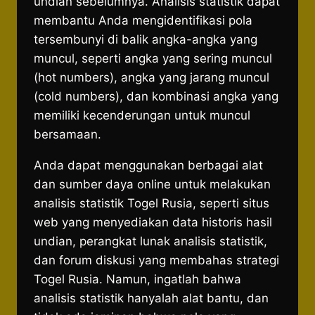
undian sebelumnya. Analisis statistik dapat
membantu Anda mengidentifikasi pola
tersembunyi di balik angka-angka yang
muncul, seperti angka yang sering muncul
(hot numbers), angka yang jarang muncul
(cold numbers), dan kombinasi angka yang
memiliki kecenderungan untuk muncul
bersamaan.
Anda dapat menggunakan berbagai alat
dan sumber daya online untuk melakukan
analisis statistik Togel Rusia, seperti situs
web yang menyediakan data historis hasil
undian, perangkat lunak analisis statistik,
dan forum diskusi yang membahas strategi
Togel Rusia. Namun, ingatlah bahwa
analisis statistik hanyalah alat bantu, dan