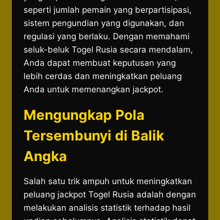
seperti jumlah pemain yang berpartisipasi,
sistem pengundian yang digunakan, dan
regulasi yang berlaku. Dengan memahami
seluk-beluk Togel Rusia secara mendalam,
Anda dapat membuat keputusan yang
lebih cerdas dan meningkatkan peluang
Anda untuk memenangkan jackpot.
Mengungkap Pola
Tersembunyi di Balik
Angka
Salah satu trik ampuh untuk meningkatkan
peluang jackpot Togel Rusia adalah dengan
melakukan analisis statistik terhadap hasil