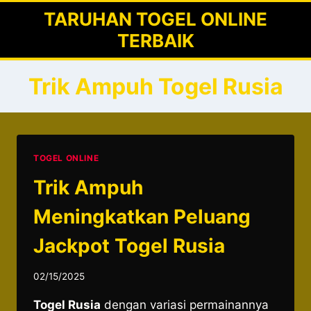
Skip
TARUHAN TOGEL ONLINE
to
TERBAIK
content
Trik Ampuh Togel Rusia
TOGEL ONLINE
Trik Ampuh
Meningkatkan Peluang
Jackpot Togel Rusia
02/15/2025
Togel Rusia
dengan variasi permainannya