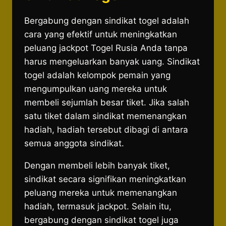
Bergabung dengan sindikat togel adalah
cara yang efektif untuk meningkatkan
peluang jackpot Togel Rusia Anda tanpa
harus mengeluarkan banyak uang. Sindikat
togel adalah kelompok pemain yang
mengumpulkan uang mereka untuk
membeli sejumlah besar tiket. Jika salah
satu tiket dalam sindikat memenangkan
hadiah, hadiah tersebut dibagi di antara
semua anggota sindikat.
Dengan membeli lebih banyak tiket,
sindikat secara signifikan meningkatkan
peluang mereka untuk memenangkan
hadiah, termasuk jackpot. Selain itu,
bergabung dengan sindikat togel juga