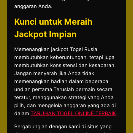
anggaran Anda.
Kunci untuk Meraih
Jackpot Impian
Memenangkan jackpot Togel Rusia
membutuhkan keberuntungan, tetapi juga
membutuhkan konsistensi dan kesabaran.
Jangan menyerah jika Anda tidak
memenangkan hadiah dalam beberapa
undian pertama.Teruslah bermain secara
teratur, menggunakan strategi yang Anda
pilih, dan mengelola anggaran yang ada di
dalam
TARUHAN TOGEL ONLINE TERBAIK
.
Bergabunglah dengan kami di situs yang