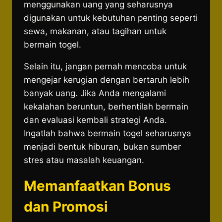
menggunakan uang yang seharusnya
digunakan untuk kebutuhan penting seperti
sewa, makanan, atau tagihan untuk
bermain togel.
Selain itu, jangan pernah mencoba untuk
mengejar kerugian dengan bertaruh lebih
banyak uang. Jika Anda mengalami
kekalahan beruntun, berhentilah bermain
dan evaluasi kembali strategi Anda.
Ingatlah bahwa bermain togel seharusnya
menjadi bentuk hiburan, bukan sumber
stres atau masalah keuangan.
Memanfaatkan Bonus
dan Promosi