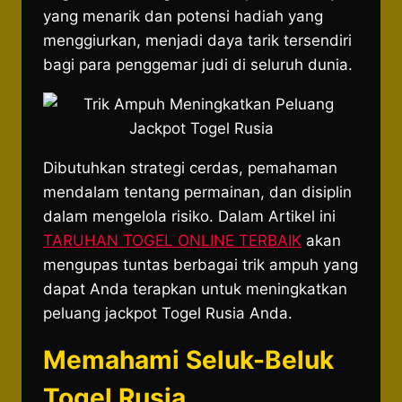
yang menarik dan potensi hadiah yang
menggiurkan, menjadi daya tarik tersendiri
bagi para penggemar judi di seluruh dunia.
Dibutuhkan strategi cerdas, pemahaman
mendalam tentang permainan, dan disiplin
dalam mengelola risiko. Dalam Artikel ini
TARUHAN TOGEL ONLINE TERBAIK
akan
mengupas tuntas berbagai trik ampuh yang
dapat Anda terapkan untuk meningkatkan
peluang jackpot Togel Rusia Anda.
Memahami Seluk-Beluk
Togel Rusia