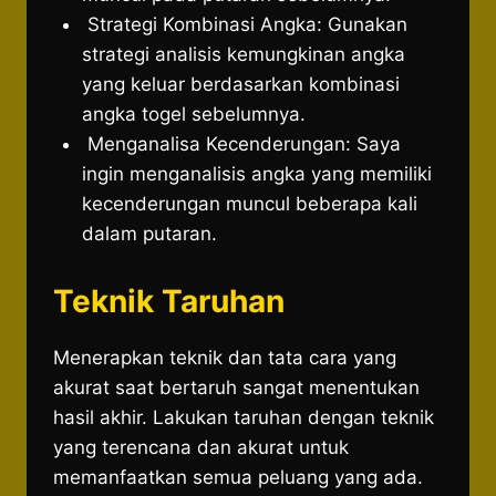
Strategi Kombinasi Angka: Gunakan
strategi analisis kemungkinan angka
yang keluar berdasarkan kombinasi
angka togel sebelumnya.
Menganalisa Kecenderungan: Saya
ingin menganalisis angka yang memiliki
kecenderungan muncul beberapa kali
dalam putaran.
Teknik Taruhan
Menerapkan teknik dan tata cara yang
akurat saat bertaruh sangat menentukan
hasil akhir. Lakukan taruhan dengan teknik
yang terencana dan akurat untuk
memanfaatkan semua peluang yang ada.