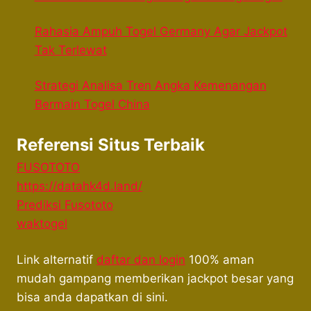
Rahasia Ampuh Togel Germany Agar Jackpot
Tak Terlewat
Strategi Analisa Tren Angka Kemenangan
Bermain Togel China
Referensi Situs Terbaik
FUSOTOTO
https://datahk4d.land/
Prediksi Fusototo
waktogel
Link alternatif
daftar dan login
100% aman
mudah gampang memberikan jackpot besar yang
bisa anda dapatkan di sini.