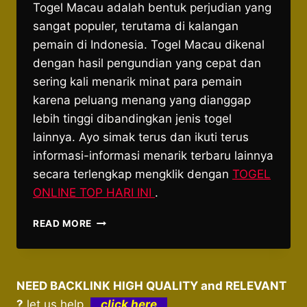
Togel Macau adalah bentuk perjudian yang
sangat populer, terutama di kalangan
pemain di Indonesia. Togel Macau dikenal
dengan hasil pengundian yang cepat dan
sering kali menarik minat para pemain
karena peluang menang yang dianggap
lebih tinggi dibandingkan jenis togel
lainnya.
Ayo simak terus dan ikuti terus
informasi-informasi menarik terbaru lainnya
secara terlengkap mengklik dengan
TOGEL
ONLINE TOP HARI INI
.
RUMUS
READ MORE
TEBAK
ANGKA
JITU
BERMAIN
NEED BACKLINK HIGH QUALITY and RELEVANT
TOGEL
?
let us help.
click here
MACAU