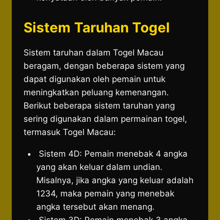
Sistem Taruhan Togel
Sistem taruhan dalam Togel Macau
beragam, dengan beberapa sistem yang
dapat digunakan oleh pemain untuk
meningkatkan peluang kemenangan.
Berikut beberapa sistem taruhan yang
sering digunakan dalam permainan togel,
termasuk Togel Macau:
Sistem 4D: Pemain menebak 4 angka
yang akan keluar dalam undian.
Misalnya, jika angka yang keluar adalah
1234, maka pemain yang menebak
angka tersebut akan menang.
Sistem 3D: Pemain menebak 3 angka