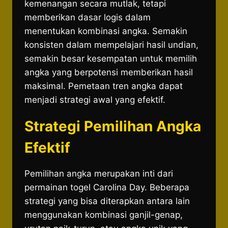
kemenangan secara mutlak, tetapi
memberikan dasar logis dalam
menentukan kombinasi angka. Semakin
konsisten dalam mempelajari hasil undian,
semakin besar kesempatan untuk memilih
angka yang berpotensi memberikan hasil
maksimal. Pemetaan tren angka dapat
menjadi strategi awal yang efektif.
Strategi Pemilihan Angka
Efektif
Pemilihan angka merupakan inti dari
permainan togel Carolina Day. Beberapa
strategi yang bisa diterapkan antara lain
menggunakan kombinasi ganjil-genap,