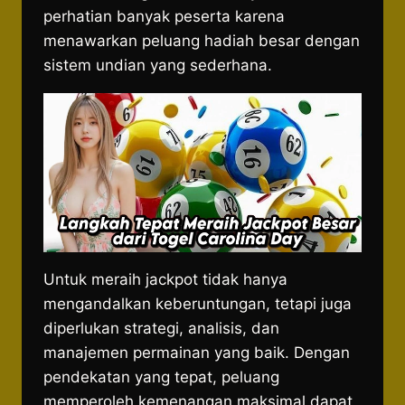
perhatian banyak peserta karena
menawarkan peluang hadiah besar dengan
sistem undian yang sederhana.
Untuk meraih jackpot tidak hanya
mengandalkan keberuntungan, tetapi juga
diperlukan strategi, analisis, dan
manajemen permainan yang baik. Dengan
pendekatan yang tepat, peluang
memperoleh kemenangan maksimal dapat