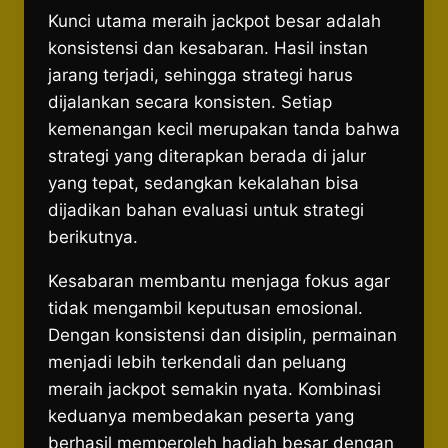
Kunci utama meraih jackpot besar adalah
konsistensi dan kesabaran. Hasil instan
jarang terjadi, sehingga strategi harus
dijalankan secara konsisten. Setiap
kemenangan kecil merupakan tanda bahwa
strategi yang diterapkan berada di jalur
yang tepat, sedangkan kekalahan bisa
dijadikan bahan evaluasi untuk strategi
berikutnya.
Kesabaran membantu menjaga fokus agar
tidak mengambil keputusan emosional.
Dengan konsistensi dan disiplin, permainan
menjadi lebih terkendali dan peluang
meraih jackpot semakin nyata. Kombinasi
keduanya membedakan peserta yang
berhasil memperoleh hadiah besar dengan