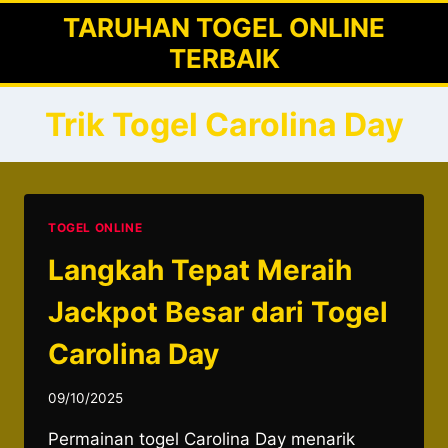
Skip
TARUHAN TOGEL ONLINE
to
TERBAIK
content
Trik Togel Carolina Day
TOGEL ONLINE
Langkah Tepat Meraih
Jackpot Besar dari Togel
Carolina Day
09/10/2025
Permainan togel Carolina Day menarik