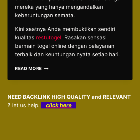
mereka yang hanya mengandalkan
keberuntungan semata.
Kini saatnya Anda membuktikan sendiri
kualitas
restutogel
.
Rasakan sensasi
bermain togel online dengan pelayanan
terbaik dan keuntungan nyata setiap hari.
LANGKAH
READ MORE
TEPAT
MERAIH
JACKPOT
BESAR
NEED BACKLINK HIGH QUALITY and RELEVANT
DARI
?
let us help.
click here
TOGEL
CAROLINA
DAY