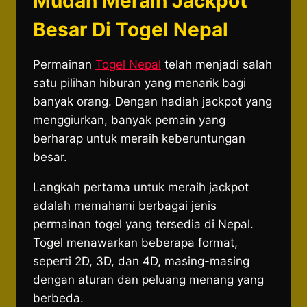
Mudah Meraih Jackpot
Besar Di Togel Nepal
Permainan
Togel Nepal
telah menjadi salah
satu pilihan hiburan yang menarik bagi
banyak orang. Dengan hadiah jackpot yang
menggiurkan, banyak pemain yang
berharap untuk meraih keberuntungan
besar.
Langkah pertama untuk meraih jackpot
adalah memahami berbagai jenis
permainan togel yang tersedia di Nepal.
Togel menawarkan beberapa format,
seperti 2D, 3D, dan 4D, masing-masing
dengan aturan dan peluang menang yang
berbeda.