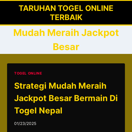
Skip
TARUHAN TOGEL ONLINE
to
TERBAIK
content
Mudah Meraih Jackpot
Besar
TOGEL ONLINE
Strategi Mudah Meraih
Jackpot Besar Bermain Di
Togel Nepal
01/23/2025