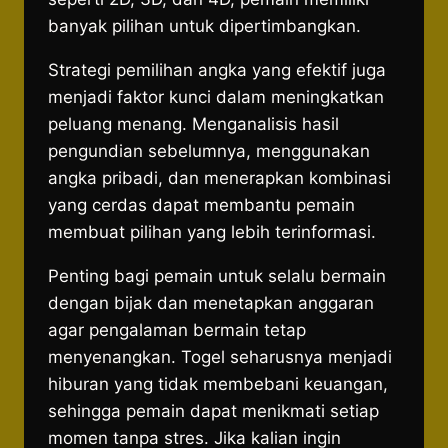
banyak pilihan untuk dipertimbangkan.
Strategi pemilihan angka yang efektif juga
menjadi faktor kunci dalam meningkatkan
peluang menang. Menganalisis hasil
pengundian sebelumnya, menggunakan
angka pribadi, dan menerapkan kombinasi
yang cerdas dapat membantu pemain
membuat pilihan yang lebih terinformasi.
Penting bagi pemain untuk selalu bermain
dengan bijak dan menetapkan anggaran
agar pengalaman bermain tetap
menyenangkan. Togel seharusnya menjadi
hiburan yang tidak membebani keuangan,
sehingga pemain dapat menikmati setiap
momen tanpa stres. Jika kalian ingin