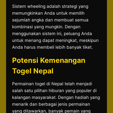
Sistem wheeling adalah strategi yang
memungkinkan Anda untuk memilih
sejumlah angka dan membuat semua
kombinasi yang mungkin. Dengan
menggunakan sistem ini, peluang Anda
untuk menang dapat meningkat, meskipun
Anda harus membeli lebih banyak tiket.
Potensi Kemenangan
Togel Nepal
Permainan togel di Nepal telah menjadi
salah satu pilihan hiburan yang populer di
kalangan masyarakat. Dengan hadiah yang
menarik dan berbagai jenis permainan
yang ditawarkan, banyak pemain yang