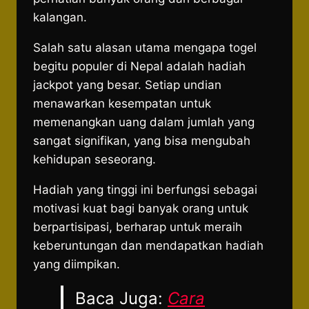
kalangan.
Salah satu alasan utama mengapa togel
begitu populer di Nepal adalah hadiah
jackpot yang besar. Setiap undian
menawarkan kesempatan untuk
memenangkan uang dalam jumlah yang
sangat signifikan, yang bisa mengubah
kehidupan seseorang.
Hadiah yang tinggi ini berfungsi sebagai
motivasi kuat bagi banyak orang untuk
berpartisipasi, berharap untuk meraih
keberuntungan dan mendapatkan hadiah
yang diimpikan.
Baca Juga:
Cara