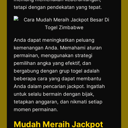
tetapi dengan pendekatan yang tepat.
Anda dapat meningkatkan peluang
kemenangan Anda. Memahami aturan
permainan, menggunakan strategi
pemilihan angka yang efektif, dan
bergabung dengan grup togel adalah
beberapa cara yang dapat membantu
Anda dalam pencarian jackpot. Ingatlah
untuk selalu bermain dengan bijak,
tetapkan anggaran, dan nikmati setiap
momen permainan.
Mudah Meraih Jackpot