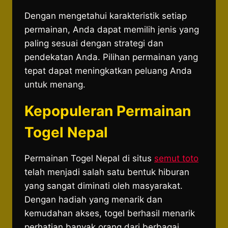
Dengan mengetahui karakteristik setiap
permainan, Anda dapat memilih jenis yang
paling sesuai dengan strategi dan
pendekatan Anda. Pilihan permainan yang
tepat dapat meningkatkan peluang Anda
untuk menang.
Kepopuleran Permainan
Togel Nepal
Permainan Togel Nepal di situs
semut toto
telah menjadi salah satu bentuk hiburan
yang sangat diminati oleh masyarakat.
Dengan hadiah yang menarik dan
kemudahan akses, togel berhasil menarik
perhatian banyak orang dari berbagai