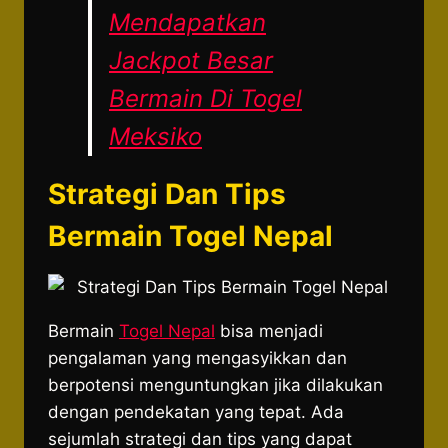
Mendapatkan
Jackpot Besar
Bermain Di Togel
Meksiko
Strategi Dan Tips
Bermain Togel Nepal
Bermain
Togel Nepal
bisa menjadi
pengalaman yang mengasyikkan dan
berpotensi menguntungkan jika dilakukan
dengan pendekatan yang tepat. Ada
sejumlah strategi dan tips yang dapat