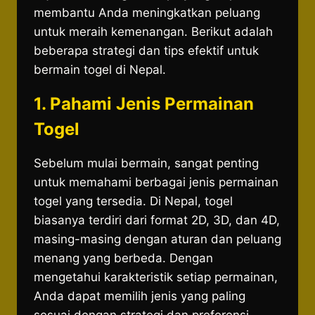
membantu Anda meningkatkan peluang
untuk meraih kemenangan. Berikut adalah
beberapa strategi dan tips efektif untuk
bermain togel di Nepal.
1. Pahami Jenis Permainan
Togel
Sebelum mulai bermain, sangat penting
untuk memahami berbagai jenis permainan
togel yang tersedia. Di Nepal, togel
biasanya terdiri dari format 2D, 3D, dan 4D,
masing-masing dengan aturan dan peluang
menang yang berbeda. Dengan
mengetahui karakteristik setiap permainan,
Anda dapat memilih jenis yang paling