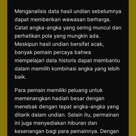
Menganalisis data hasil undian sebelumnya
dapat memberikan wawasan berharga.
Catat angka-angka yang sering muncul dan
perhatikan pola yang mungkin ada.
Meskipun hasil undian bersifat acak,
banyak pemain percaya bahwa
mempelajari data historis dapat membantu
dalam memilih kombinasi angka yang lebih
baik.
Para pemain memiliki peluang untuk
memenangkan hadiah besar dengan
menebak dengan tepat angka-angka yang
ditarik dalam undian. Selain itu, permainan
ini juga menyediakan hiburan dan
kesenangan bagi para pemainnya. Dengan