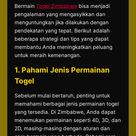
Bermain
Togel Zimbabwe
bisa menjadi
pengalaman yang mengasyikkan dan
menguntungkan jika dilakukan dengan
pendekatan yang tepat. Berikut adalah
beberapa strategi dan tips yang dapat
membantu Anda meningkatkan peluang
untuk meraih kemenangan.
1. Pahami Jenis Permainan
Togel
Sebelum mulai bertaruh, penting untuk
memahami berbagai jenis permainan togel
yang tersedia. Di Zimbabwe, Anda dapat
menemukan permainan seperti 4D, 3D, dan
2D, masing-masing dengan aturan dan