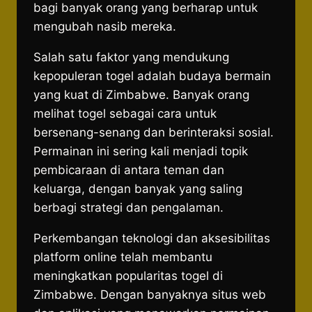
bagi banyak orang yang berharap untuk
mengubah nasib mereka.
Salah satu faktor yang mendukung
kepopuleran togel adalah budaya bermain
yang kuat di Zimbabwe. Banyak orang
melihat togel sebagai cara untuk
bersenang-senang dan berinteraksi sosial.
Permainan ini sering kali menjadi topik
pembicaraan di antara teman dan
keluarga, dengan banyak yang saling
berbagi strategi dan pengalaman.
Perkembangan teknologi dan aksesibilitas
platform online telah membantu
meningkatkan popularitas togel di
Zimbabwe. Dengan banyaknya situs web