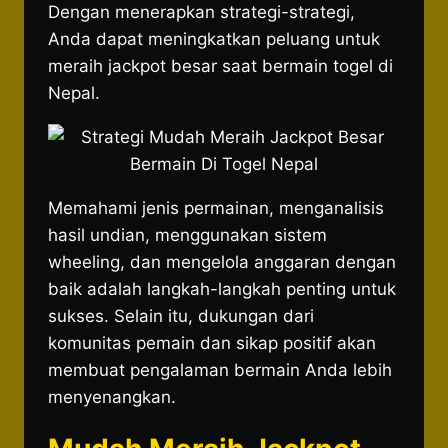
Dengan menerapkan strategi-strategi,
Anda dapat meningkatkan peluang untuk
meraih jackpot besar saat bermain togel di
Nepal.
Memahami jenis permainan, menganalisis
hasil undian, menggunakan sistem
wheeling, dan mengelola anggaran dengan
baik adalah langkah-langkah penting untuk
sukses. Selain itu, dukungan dari
komunitas pemain dan sikap positif akan
membuat pengalaman bermain Anda lebih
menyenangkan.