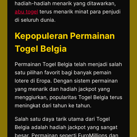
hadiah-hadiah menarik yang ditawarkan,
abu togel
terus menarik minat para penjudi
di seluruh dunia.
Kepopuleran Permainan
Togel Belgia
Permainan Togel Belgia telah menjadi salah
satu pilihan favorit bagi banyak pemain
lotere di Eropa. Dengan sistem permainan
yang menarik dan hadiah jackpot yang
menggiurkan, popularitas Togel Belgia terus
meningkat dari tahun ke tahun.
Salah satu daya tarik utama dari Togel
Belgia adalah hadiah jackpot yang sangat
besar. Permainan seperti EuroMillions dan