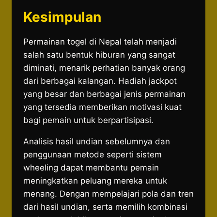
Kesimpulan
Permainan togel di Nepal telah menjadi
salah satu bentuk hiburan yang sangat
diminati, menarik perhatian banyak orang
dari berbagai kalangan. Hadiah jackpot
yang besar dan berbagai jenis permainan
yang tersedia memberikan motivasi kuat
bagi pemain untuk berpartisipasi.
Analisis hasil undian sebelumnya dan
penggunaan metode seperti sistem
wheeling dapat membantu pemain
meningkatkan peluang mereka untuk
menang. Dengan mempelajari pola dan tren
dari hasil undian, serta memilih kombinasi