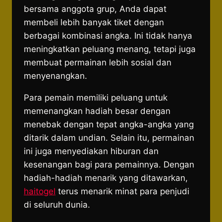
bersama anggota grup, Anda dapat
membeli lebih banyak tiket dengan
berbagai kombinasi angka. Ini tidak hanya
meningkatkan peluang menang, tetapi juga
membuat permainan lebih sosial dan
menyenangkan.
Para pemain memiliki peluang untuk
memenangkan hadiah besar dengan
menebak dengan tepat angka-angka yang
ditarik dalam undian. Selain itu, permainan
ini juga menyediakan hiburan dan
kesenangan bagi para pemainnya. Dengan
hadiah-hadiah menarik yang ditawarkan,
haitogel
terus menarik minat para penjudi
di seluruh dunia.