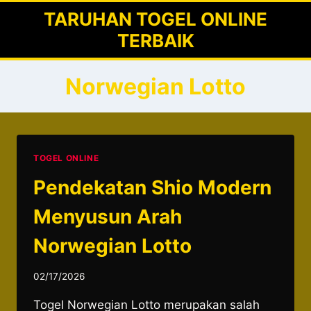
Skip
TARUHAN TOGEL ONLINE
to
TERBAIK
content
Norwegian Lotto
TOGEL ONLINE
Pendekatan Shio Modern
Menyusun Arah
Norwegian Lotto
02/17/2026
Togel Norwegian Lotto merupakan salah