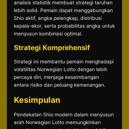
analisis statistik membuat strategi taruhan
lebih solid. Pemain dapat menggabungkan
Shio aktif, angka pelengkap, distribusi
kepala-ekor, serta probabilitas angka untuk
menyusun kombinasi optimal.
Strategi Komprehensif
Strategi ini membantu pemain menghadapi
volatilitas Norwegian Lotto dengan lebih
percaya diri, menjaga keseimbangan
antara risiko dan peluang kemenangan.
Kesimpulan
Pendekatan Shio modern dalam menyusun
arah Norwegian Lotto memungkinkan