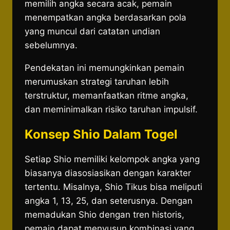
memilih angka secara acak, pemain
menempatkan angka berdasarkan pola
yang muncul dari catatan undian
sebelumnya.
Pendekatan ini memungkinkan pemain
merumuskan strategi taruhan lebih
terstruktur, memanfaatkan ritme angka,
dan meminimalkan risiko taruhan impulsif.
Konsep Shio Dalam Togel
Setiap Shio memiliki kelompok angka yang
biasanya diasosiasikan dengan karakter
tertentu. Misalnya, Shio Tikus bisa meliputi
angka 1, 13, 25, dan seterusnya. Dengan
memadukan Shio dengan tren historis,
pemain dapat menyusun kombinasi yang