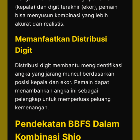
(kepala) dan digit terakhir (ekor), pemain
bisa menyusun kombinasi yang lebih
akurat dan realistis.
Memanfaatkan Distribusi
Digit
Distribusi digit membantu mengidentifikasi
angka yang jarang muncul berdasarkan
posisi kepala dan ekor. Pemain dapat
menambahkan angka ini sebagai
pelengkap untuk memperluas peluang
kemenangan.
Pendekatan BBFS Dalam
Kombinasi Shio