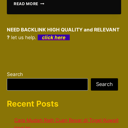
PENDEKATAN
READ MORE
SHIO
MODERN
MENYUSUN
ARAH
NEED BACKLINK HIGH QUALITY and RELEVANT
NORWEGIAN
?
let us help.
click here
LOTTO
Search
Search
Recent Posts
Cara Mudah Raih Cuan Besar di Togel Kuwait