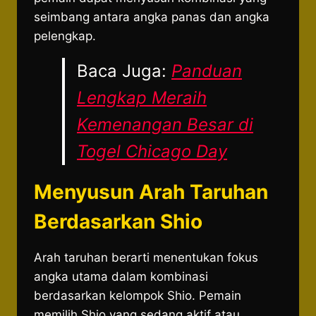
seimbang antara angka panas dan angka
pelengkap.
Baca Juga:
Panduan
Lengkap Meraih
Kemenangan Besar di
Togel Chicago Day
Menyusun Arah Taruhan
Berdasarkan Shio
Arah taruhan berarti menentukan fokus
angka utama dalam kombinasi
berdasarkan kelompok Shio. Pemain
memilih Shio yang sedang aktif atau