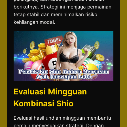
berikutnya. Strategi ini menjaga permainan
tetap stabil dan meminimalkan risiko
kehilangan modal.
Evaluasi Mingguan
Kombinasi Shio
Evaluasi hasil undian mingguan membantu
pemain menyesuaikan strategi. Dengan