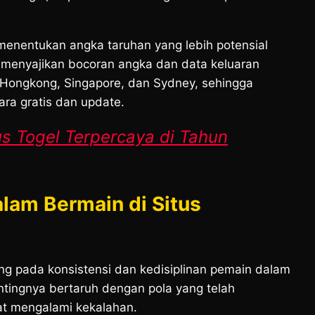
enentukan angka taruhan yang lebih potensial
I menyajikan bocoran angka dan data keluaran
i Hongkong, Singapore, dan Sydney, sehingga
ara gratis dan update.
s Togel Terpercaya di Tahun
alam Bermain di Situs
ng pada konsistensi dan kedisiplinan pemain dalam
tingnya bertaruh dengan pola yang telah
at mengalami kekalahan.