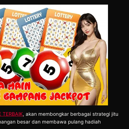
 TERBAIK
, akan membongkar berbagai strategi jitu
enangan besar dan membawa pulang hadiah