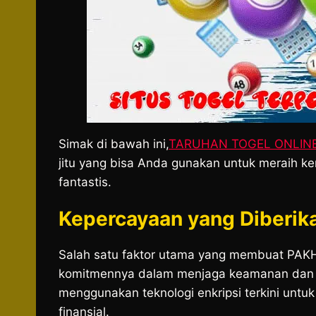
Simak di bawah ini,
TARUHAN TOGEL ONLINE
jitu yang bisa Anda gunakan untuk meraih
fantastis.
Kepercayaan yang Diberik
Salah satu faktor utama yang membuat PAKH
komitmennya dalam menjaga keamanan dan pr
menggunakan teknologi enkripsi terkini untuk
finansial.