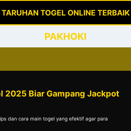
TARUHAN TOGEL ONLINE TERBAIK
PAKHOKI
l 2025 Biar Gampang Jackpot
ps dan cara main togel yang efektif agar para