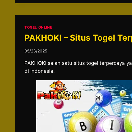
CARA
MAIN
TOGEL
2025
BIAR
TOGEL ONLINE
GAMPANG
PAKHOKI – Situs Togel Te
JACKPOT
05/23/2025
PAKHOKI salah satu situs togel terpercaya ya
di Indonesia.