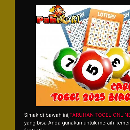
Simak di bawah ini,
TARUHAN TOGEL ONLINE
yang bisa Anda gunakan untuk meraih kem