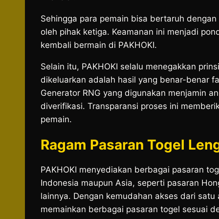
Sehingga para pemain bisa bertaruh dengan
oleh pihak ketiga. Keamanan ini menjadi po
kembali bermain di PAKHOKI.
Selain itu, PAKHOKI selalu menegakkan prinsi
dikeluarkan adalah hasil yang benar-benar f
Generator RNG yang digunakan menjamin angk
diverifikasi. Transparansi proses ini member
pemain.
Ragam Pasaran Togel Leng
PAKHOKI menyediakan berbagai pasaran togel
Indonesia maupun Asia, seperti pasaran Hon
lainnya. Dengan kemudahan akses dari satu
memainkan berbagai pasaran togel sesuai de