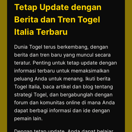
Tetap Update dengan
Berita dan Tren Togel
Italia Terbaru
Dunia Togel terus berkembang, dengan
berita dan tren baru yang muncul secara
teratur. Penting untuk tetap update dengan
informasi terbaru untuk memaksimalkan
peluang Anda untuk menang. Ikuti berita
Togel Italia, baca artikel dan blog tentang
strategi Togel, dan bergabunglah dengan
forum dan komunitas online di mana Anda
dapat berbagi informasi dan ide dengan
pemain lain.
Dengan tetap update, Anda dapat belajar