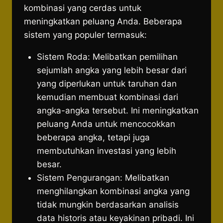
kombinasi yang cerdas untuk
meningkatkan peluang Anda. Beberapa
sistem yang populer termasuk:
Sistem Roda: Melibatkan pemilihan
sejumlah angka yang lebih besar dari
yang diperlukan untuk taruhan dan
kemudian membuat kombinasi dari
angka-angka tersebut. Ini meningkatkan
peluang Anda untuk mencocokkan
beberapa angka, tetapi juga
membutuhkan investasi yang lebih
besar.
Sistem Pengurangan: Melibatkan
menghilangkan kombinasi angka yang
tidak mungkin berdasarkan analisis
data historis atau keyakinan pribadi. Ini