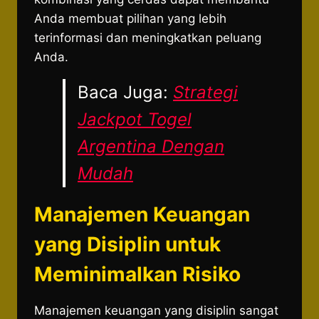
Anda membuat pilihan yang lebih
terinformasi dan meningkatkan peluang
Anda.
Baca Juga:
Strategi
Jackpot Togel
Argentina Dengan
Mudah
Manajemen Keuangan
yang Disiplin untuk
Meminimalkan Risiko
Manajemen keuangan yang disiplin sangat