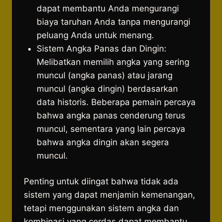
dapat membantu Anda mengurangi
biaya taruhan Anda tanpa mengurangi
peluang Anda untuk menang.
Sistem Angka Panas dan Dingin:
Melibatkan memilih angka yang sering
muncul (angka panas) atau jarang
muncul (angka dingin) berdasarkan
data historis. Beberapa pemain percaya
bahwa angka panas cenderung terus
muncul, sementara yang lain percaya
bahwa angka dingin akan segera
muncul.
Penting untuk diingat bahwa tidak ada
sistem yang dapat menjamin kemenangan,
tetapi menggunakan sistem angka dan
kombinasi yang cerdas dapat membantu