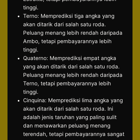
tinggi.
Terno: Memprediksi tiga angka yang
akan ditarik dari salah satu roda.
Peluang menang lebih rendah daripada
Ambo, tetapi pembayarannya lebih
tinggi.
Quaterno: Memprediksi empat angka
yang akan ditarik dari salah satu roda.
Peluang menang lebih rendah daripada
Terno, tetapi pembayarannya lebih
tinggi.
Cinquina: Memprediksi lima angka yang
akan ditarik dari salah satu roda. Ini
adalah jenis taruhan yang paling sulit
dan menawarkan peluang menang
terendah, tetapi pembayarannya sangat