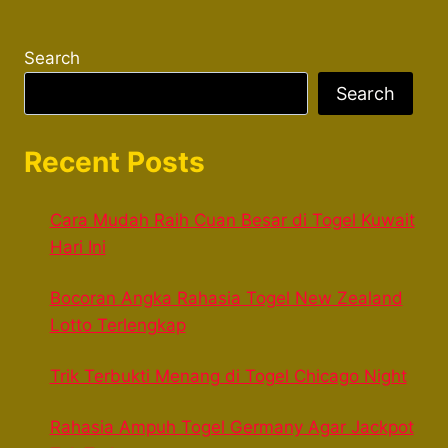
Search
Search
Recent Posts
Cara Mudah Raih Cuan Besar di Togel Kuwait
Hari Ini
Bocoran Angka Rahasia Togel New Zealand
Lotto Terlengkap
Trik Terbukti Menang di Togel Chicago Night
Rahasia Ampuh Togel Germany Agar Jackpot