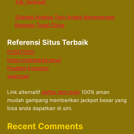
Tak Terlewat
Strategi Analisa Tren Angka Kemenangan
Bermain Togel China
Referensi Situs Terbaik
FUSOTOTO
https://datahk4d.land/
Prediksi Fusototo
waktogel
Link alternatif
daftar dan login
100% aman
mudah gampang memberikan jackpot besar yang
bisa anda dapatkan di sini.
Recent Comments