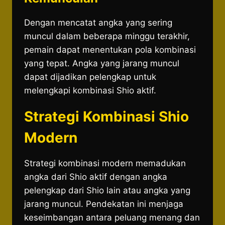
Dengan mencatat angka yang sering
muncul dalam beberapa minggu terakhir,
pemain dapat menentukan pola kombinasi
yang tepat. Angka yang jarang muncul
dapat dijadikan pelengkap untuk
melengkapi kombinasi Shio aktif.
Strategi Kombinasi Shio
Modern
Strategi kombinasi modern memadukan
angka dari Shio aktif dengan angka
pelengkap dari Shio lain atau angka yang
jarang muncul. Pendekatan ini menjaga
keseimbangan antara peluang menang dan