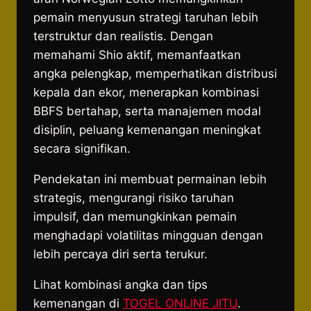
pemain menyusun strategi taruhan lebih
terstruktur dan realistis. Dengan
memahami Shio aktif, memanfaatkan
angka pelengkap, memperhatikan distribusi
kepala dan ekor, menerapkan kombinasi
BBFS bertahap, serta manajemen modal
disiplin, peluang kemenangan meningkat
secara signifikan.
Pendekatan ini membuat permainan lebih
strategis, mengurangi risiko taruhan
impulsif, dan memungkinkan pemain
menghadapi volatilitas mingguan dengan
lebih percaya diri serta terukur.
Lihat kombinasi angka dan tips
kemenangan di
TOGEL ONLINE JITU
.