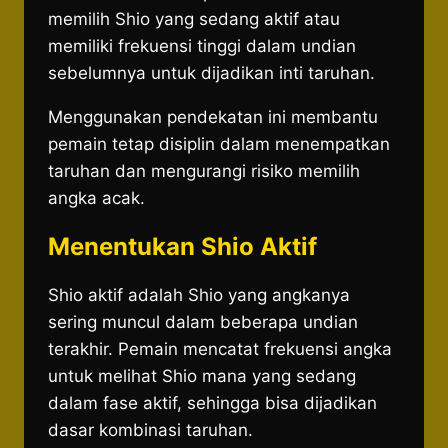
memilih Shio yang sedang aktif atau
memiliki frekuensi tinggi dalam undian
sebelumnya untuk dijadikan inti taruhan.
Menggunakan pendekatan ini membantu
pemain tetap disiplin dalam menempatkan
taruhan dan mengurangi risiko memilih
angka acak.
Menentukan Shio Aktif
Shio aktif adalah Shio yang angkanya
sering muncul dalam beberapa undian
terakhir. Pemain mencatat frekuensi angka
untuk melihat Shio mana yang sedang
dalam fase aktif, sehingga bisa dijadikan
dasar kombinasi taruhan.