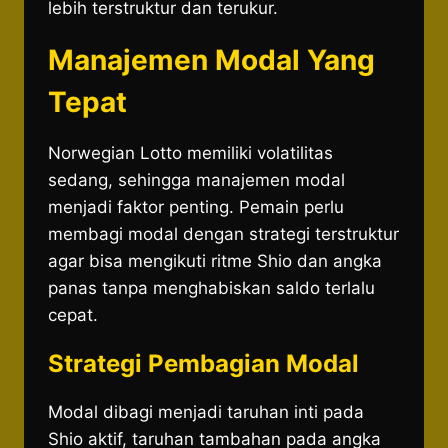
lebih terstruktur dan terukur.
Manajemen Modal Yang
Tepat
Norwegian Lotto memiliki volatilitas
sedang, sehingga manajemen modal
menjadi faktor penting. Pemain perlu
membagi modal dengan strategi terstruktur
agar bisa mengikuti ritme Shio dan angka
panas tanpa menghabiskan saldo terlalu
cepat.
Strategi Pembagian Modal
Modal dibagi menjadi taruhan inti pada
Shio aktif, taruhan tambahan pada angka