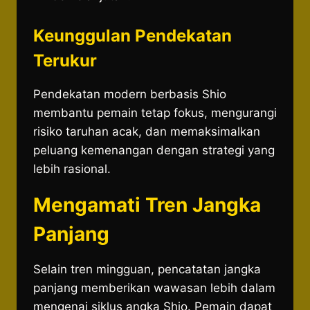
Keunggulan Pendekatan
Terukur
Pendekatan modern berbasis Shio
membantu pemain tetap fokus, mengurangi
risiko taruhan acak, dan memaksimalkan
peluang kemenangan dengan strategi yang
lebih rasional.
Mengamati Tren Jangka
Panjang
Selain tren mingguan, pencatatan jangka
panjang memberikan wawasan lebih dalam
mengenai siklus angka Shio. Pemain dapat