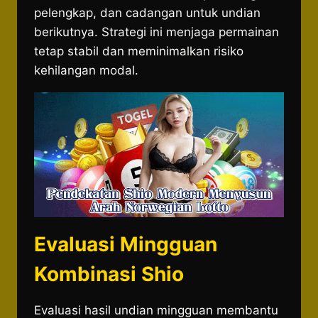
pelengkap, dan cadangan untuk undian
berikutnya. Strategi ini menjaga permainan
tetap stabil dan meminimalkan risiko
kehilangan modal.
Evaluasi Mingguan
Kombinasi Shio
Evaluasi hasil undian mingguan membantu