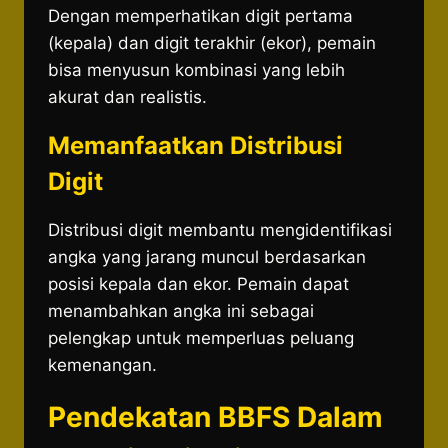
Dengan memperhatikan digit pertama
(kepala) dan digit terakhir (ekor), pemain
bisa menyusun kombinasi yang lebih
akurat dan realistis.
Memanfaatkan Distribusi
Digit
Distribusi digit membantu mengidentifikasi
angka yang jarang muncul berdasarkan
posisi kepala dan ekor. Pemain dapat
menambahkan angka ini sebagai
pelengkap untuk memperluas peluang
kemenangan.
Pendekatan BBFS Dalam