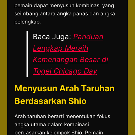
pemain dapat menyusun kombinasi yang
seimbang antara angka panas dan angka
pelengkap.
Baca Juga:
Panduan
Lengkap Meraih
Kemenangan Besar di
Togel Chicago Day
Menyusun Arah Taruhan
Berdasarkan Shio
Arah taruhan berarti menentukan fokus
angka utama dalam kombinasi
berdasarkan kelompok Shio. Pemain