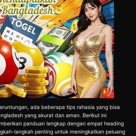
runtungan, ada beberapa tips rahasia yang bisa
ladesh yang akurat dan aman. Berikut ini
berikan panduan lengkap dengan empat heading
gkah-langkah penting untuk meningkatkan peluang