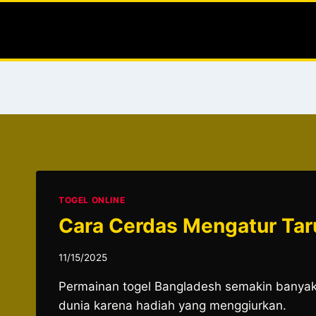
Skip
to
content
TOGEL ONLINE
Cara Cerdas Mengatur Tar
11/15/2025
Permainan togel Bangladesh semakin banyak d
dunia karena hadiah yang menggiurkan.