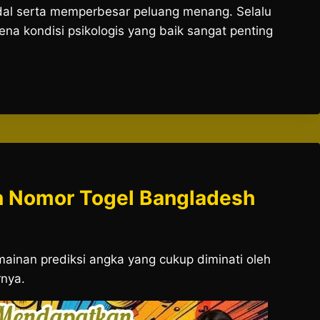
l serta memperbesar peluang menang. Selalu
rena kondisi psikologis yang baik sangat penting
n Nomor Togel Bangladesh
ainan prediksi angka yang cukup diminati oleh
rnya.