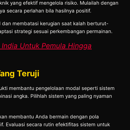
nik yang efektif mengelola risiko. Mulailah dengan
a secara perlahan bila hasilnya positif.
l dan membatasi kerugian saat kalah berturut-
aptasi strategi sesuai perkembangan permainan.
 India Untuk Pemula Hingga
ang Teruji
bukti membantu pengelolaan modal seperti sistem
inasi angka. Pilihlah sistem yang paling nyaman
i akan membantu Anda bermain dengan pola
. Evaluasi secara rutin efektifitas sistem untuk