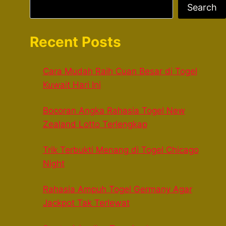
Search
Recent Posts
Cara Mudah Raih Cuan Besar di Togel
Kuwait Hari Ini
Bocoran Angka Rahasia Togel New
Zealand Lotto Terlengkap
Trik Terbukti Menang di Togel Chicago
Night
Rahasia Ampuh Togel Germany Agar
Jackpot Tak Terlewat