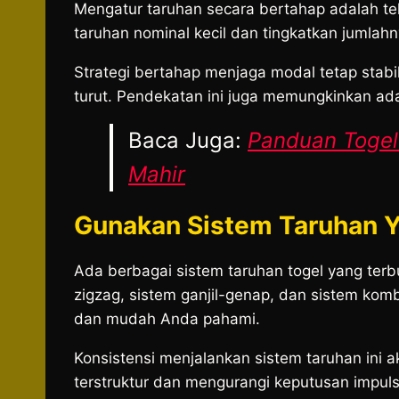
Mengatur taruhan secara bertahap adalah tek
taruhan nominal kecil dan tingkatkan jumlahny
Strategi bertahap menjaga modal tetap stabi
turut. Pendekatan ini juga memungkinkan ad
Baca Juga:
Panduan Togel
Mahir
Gunakan Sistem Taruhan Y
Ada berbagai sistem taruhan togel yang ter
zigzag, sistem ganjil-genap, dan sistem komb
dan mudah Anda pahami.
Konsistensi menjalankan sistem taruhan in
terstruktur dan mengurangi keputusan impulsif