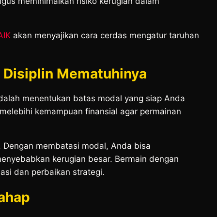
us meminimalkan risiko kerugian dalam
AIK
akan menyajikan cara cerdas mengatur taruhan
 Disiplin Mematuhinya
dalah menentukan batas modal yang siap Anda
 melebihi kemampuan finansial agar permainan
g. Dengan membatasi modal, Anda bisa
menyebabkan kerugian besar. Bermain dengan
asi dan perbaikan strategi.
tahap